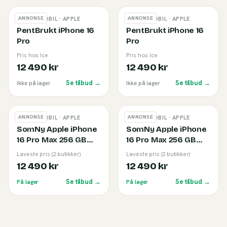
ANNONSE
ANNONSE
BRUKT MOBIL
· APPLE
BRUKT MOBIL
· APPLE
PentBrukt iPhone 16
PentBrukt iPhone 16
Pro
Pro
Pris hos Ice
Pris hos Ice
12 490 kr
12 490 kr
Se tilbud →
Se tilbud →
Ikke på lager
Ikke på lager
ANNONSE
ANNONSE
BRUKT MOBIL
· APPLE
BRUKT MOBIL
· APPLE
SomNy Apple iPhone
SomNy Apple iPhone
16 Pro Max 256 GB
16 Pro Max 256 GB
Hvit Titan (B)
Naturlig Titan (B)
Laveste pris (2 butikker)
Laveste pris (2 butikker)
12 490 kr
12 490 kr
Se tilbud →
Se tilbud →
På lager
På lager