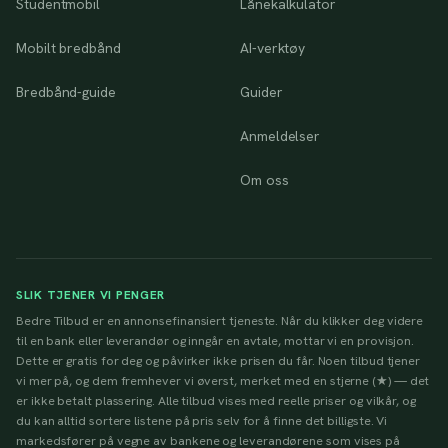
Studentmobil
Lånekalkulator
Mobilt bredbånd
AI-verktøy
Bredbånd-guide
Guider
Anmeldelser
Om oss
SLIK TJENER VI PENGER
Bedre Tilbud er en annonsefinansiert tjeneste. Når du klikker deg videre
til en bank eller leverandør og inngår en avtale, mottar vi en provisjon.
Dette er gratis for deg og påvirker ikke prisen du får. Noen tilbud tjener
vi mer på, og dem fremhever vi øverst, merket med en stjerne (★) — det
er ikke betalt plassering. Alle tilbud vises med reelle priser og vilkår, og
du kan alltid sortere listene på pris selv for å finne det billigste. Vi
markedsfører på vegne av bankene og leverandørene som vises på