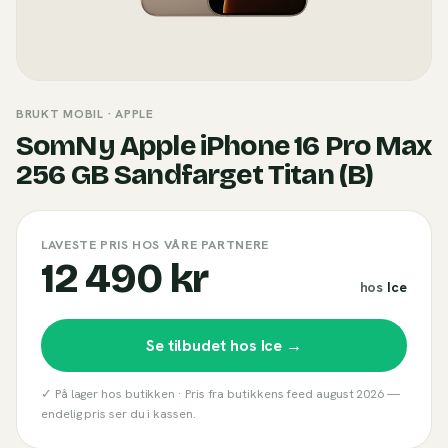
BRUKT MOBIL
· APPLE
SomNy Apple iPhone 16 Pro Max
256 GB Sandfarget Titan (B)
LAVESTE PRIS HOS VÅRE PARTNERE
12 490 kr
hos
Ice
Se tilbudet hos
Ice
→
✓ På lager hos butikken ·
Pris fra butikkens feed
august 2026
—
endelig pris ser du i kassen.