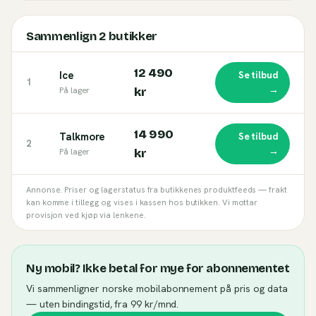
Sammenlign
2
butikker
12 490
Ice
Se tilbud
1
→
På lager
kr
14 990
Talkmore
Se tilbud
2
→
På lager
kr
Annonse. Priser og lagerstatus fra butikkenes produktfeeds — frakt
kan komme i tillegg og vises i kassen hos butikken. Vi mottar
provisjon ved kjøp via lenkene.
Ny mobil? Ikke betal for mye for abonnementet
Vi sammenligner norske mobilabonnement på pris og data
— uten bindingstid, fra 99 kr/mnd.