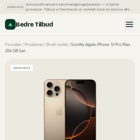
Annonsefinansiert sammenligningstjeneste — vi tjener
ANNONSE
provisjon. Tilbud vi fremhever er merket med en stjerne (★);
du kan alltid sortere listene på pris selv.
Slik tjener vi penger →
Bedre Tilbud
Forsiden
/
Produkter
/
Brukt mobil
/
SomNy Apple iPhone 16 Pro Max
256 GB San
ANNONSE