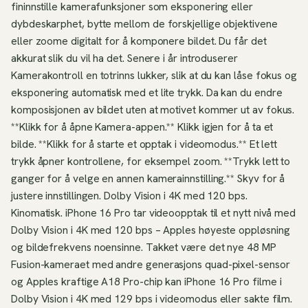
fininnstille kamerafunksjoner som eksponering eller
dybdeskarphet, bytte mellom de forskjellige objektivene
eller zoome digitalt for å komponere bildet. Du får det
akkurat slik du vil ha det. Senere i år introduserer
Kamerakontroll en totrinns lukker, slik at du kan låse fokus og
eksponering automatisk med et lite trykk. Da kan du endre
komposisjonen av bildet uten at motivet kommer ut av fokus.
**Klikk for å åpne Kamera-appen.** Klikk igjen for å ta et
bilde. **Klikk for å starte et opptak i videomodus.** Et lett
trykk åpner kontrollene, for eksempel zoom. **Trykk lett to
ganger for å velge en annen kamerainnstilling.** Skyv for å
justere innstillingen. Dolby Vision i 4K med 120 bps.
Kinomatisk. iPhone 16 Pro tar videoopptak til et nytt nivå med
Dolby Vision i 4K med 120 bps – Apples høyeste oppløsning
og bildefrekvens noensinne. Takket være det nye 48 MP
Fusion-kameraet med andre generasjons quad-pixel-sensor
og Apples kraftige A18 Pro-chip kan iPhone 16 Pro filme i
Dolby Vision i 4K med 129 bps i videomodus eller sakte film.