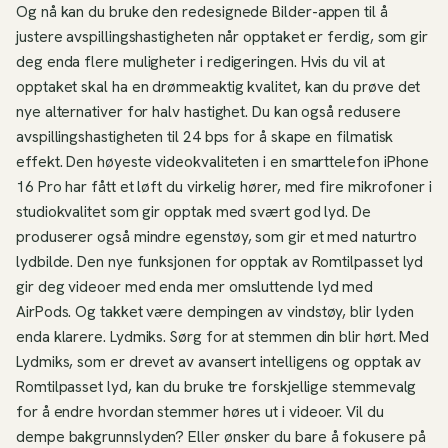
Og nå kan du bruke den redesignede Bilder-appen til å
justere avspillingshastigheten når opptaket er ferdig, som gir
deg enda flere muligheter i redigeringen. Hvis du vil at
opptaket skal ha en drømmeaktig kvalitet, kan du prøve det
nye alternativer for halv hastighet. Du kan også redusere
avspillingshastigheten til 24 bps for å skape en filmatisk
effekt. Den høyeste videokvaliteten i en smarttelefon iPhone
16 Pro har fått et løft du virkelig hører, med fire mikrofoner i
studiokvalitet som gir opptak med svært god lyd. De
produserer også mindre egenstøy, som gir et med naturtro
lydbilde. Den nye funksjonen for opptak av Romtilpasset lyd
gir deg videoer med enda mer omsluttende lyd med
AirPods. Og takket være dempingen av vindstøy, blir lyden
enda klarere. Lydmiks. Sørg for at stemmen din blir hørt. Med
Lydmiks, som er drevet av avansert intelligens og opptak av
Romtilpasset lyd, kan du bruke tre forskjellige stemmevalg
for å endre hvordan stemmer høres ut i videoer. Vil du
dempe bakgrunnslyden? Eller ønsker du bare å fokusere på