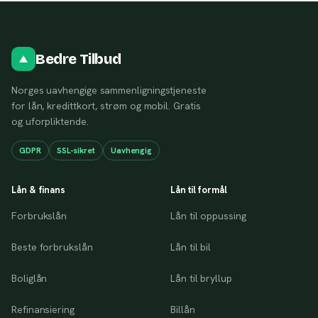
Bedre Tilbud
Norges uavhengige sammenligningstjeneste
for lån, kredittkort, strøm og mobil. Gratis
og uforpliktende.
GDPR
SSL-sikret
Uavhengig
Lån & finans
Lån til formål
Forbrukslån
Lån til oppussing
Beste forbrukslån
Lån til bil
Boliglån
Lån til bryllup
Refinansiering
Billån