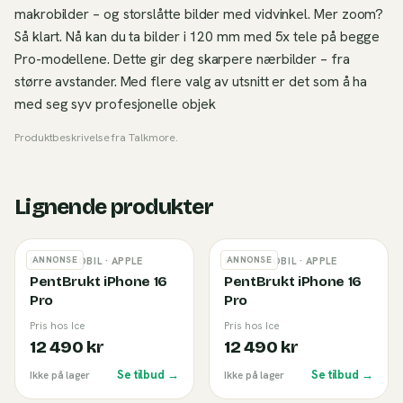
makrobilder – og storslåtte bilder med vidvinkel. Mer zoom?
Så klart. Nå kan du ta bilder i 120 mm med 5x tele på begge
Pro-modellene. Dette gir deg skarpere nærbilder – fra
større avstander. Med flere valg av utsnitt er det som å ha
med seg syv profesjonelle objek
Produktbeskrivelse fra
Talkmore
.
Lignende produkter
ANNONSE
ANNONSE
BRUKT MOBIL
· APPLE
BRUKT MOBIL
· APPLE
PentBrukt iPhone 16
PentBrukt iPhone 16
Pro
Pro
Pris hos Ice
Pris hos Ice
12 490 kr
12 490 kr
Se tilbud →
Se tilbud →
Ikke på lager
Ikke på lager