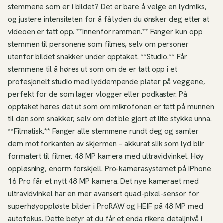
stemmene som er i bildet? Det er bare å velge en lydmiks,
og justere intensiteten for å få lyden du ønsker deg etter at
videoen er tatt opp. **Innenfor rammen.** Fanger kun opp
stemmen til personene som filmes, selv om personer
utenfor bildet snakker under opptaket. **Studio.** Får
stemmene til å høres ut som om de er tatt opp i et
profesjonelt studio med lyddempende plater på veggene,
perfekt for de som lager vlogger eller podkaster. På
opptaket høres det ut som om mikrofonen er tett på munnen
til den som snakker, selv om det ble gjort et lite stykke unna.
**Filmatisk.** Fanger alle stemmene rundt deg og samler
dem mot forkanten av skjermen – akkurat slik som lyd blir
formatert til filmer. 48 MP kamera med ultravidvinkel. Høy
oppløsning, enorm forskjell. Pro-kamerasystemet på iPhone
16 Pro får et nytt 48 MP kamera. Det nye kameraet med
ultravidvinkel har en mer avansert quad-pixel-sensor for
superhøyoppløste bilder i ProRAW og HEIF på 48 MP med
autofokus. Dette betyr at du får et enda rikere detaljnivå i