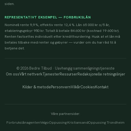
siden.
REPRESENTATIVT EKSEMPEL — FORBRUKSLÅN
Nominell rente 9,9 %, effektiv rente 12,4 %. Lån 65 000 kr o/5 år,
etableringsgebyr 950 kr. Totalt å betale 84 600 kr (kostnad 19 600 kr).
Renten fastsettes individuelt etter kredittvurdering. Husk at et lån må
betales tilbake med renter og gebyrer — vurder om du har råd til å
betjene det.
© 2026 Bedre Tilbud · Uavhengig sammenligningstjeneste
Om oss
Vårt nettverk
Tjenester
Ressurser
Redaksjonelle retningslinjer
Kilder & metode
Personvern
Vilkår
Cookies
Kontakt
Våre partnersider:
Forbrukslånagenten
Velgo
Oppussing Kristiansand
Oppussing Trondheim