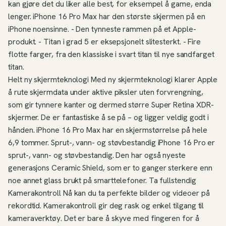
kan gjøre det du liker alle best, for eksempel å game, enda
lenger. iPhone 16 Pro Max har den største skjermen på en
iPhone noensinne. - Den tynneste rammen på et Apple-
produkt. - Titan i grad 5 er eksepsjonelt slitesterkt. - Fire
flotte farger, fra den klassiske i svart titan til nye sandfarget
titan.
Helt ny skjermteknologi Med ny skjermteknologi klarer Apple
å rute skjermdata under aktive piksler uten forvrengning,
som gir tynnere kanter og dermed større Super Retina XDR-
skjermer. De er fantastiske å se på – og ligger veldig godt i
hånden. iPhone 16 Pro Max har en skjermstørrelse på hele
6,9 tommer. Sprut-, vann- og støvbestandig iPhone 16 Pro er
sprut-, vann- og støvbestandig. Den har også nyeste
generasjons Ceramic Shield, som er to ganger sterkere enn
noe annet glass brukt på smarttelefoner. Ta fullstendig
Kamerakontroll Nå kan du ta perfekte bilder og videoer på
rekordtid. Kamerakontroll gir deg rask og enkel tilgang til
kameraverktøy. Det er bare å skyve med fingeren for å