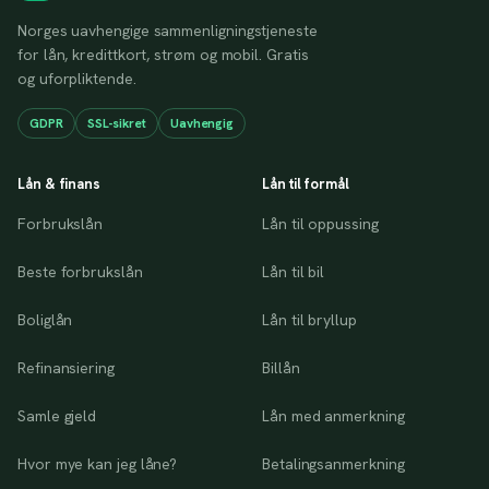
Norges uavhengige sammenligningstjeneste
for lån, kredittkort, strøm og mobil. Gratis
og uforpliktende.
GDPR
SSL-sikret
Uavhengig
Lån & finans
Lån til formål
Forbrukslån
Lån til oppussing
Beste forbrukslån
Lån til bil
Boliglån
Lån til bryllup
Refinansiering
Billån
Samle gjeld
Lån med anmerkning
Hvor mye kan jeg låne?
Betalingsanmerkning