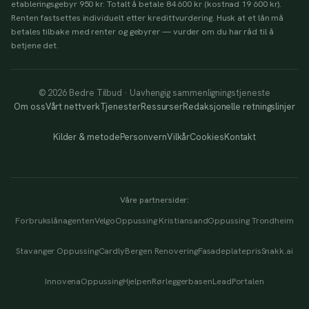
etableringsgebyr 950 kr. Totalt å betale 84 600 kr (kostnad 19 600 kr).
Renten fastsettes individuelt etter kredittvurdering. Husk at et lån må
betales tilbake med renter og gebyrer — vurder om du har råd til å
betjene det.
© 2026 Bedre Tilbud · Uavhengig sammenligningstjeneste
Om oss
Vårt nettverk
Tjenester
Ressurser
Redaksjonelle retningslinjer
Kilder & metode
Personvern
Vilkår
Cookies
Kontakt
Våre partnersider:
Forbrukslånagenten
Velgo
Oppussing Kristiansand
Oppussing Trondheim
Stavanger Oppussing
Cardly
Bergen Renovering
Fasadeplatepris
Snakk.ai
Innovena
OppussingHjelpen
Rørleggerbasen
LeadPortalen