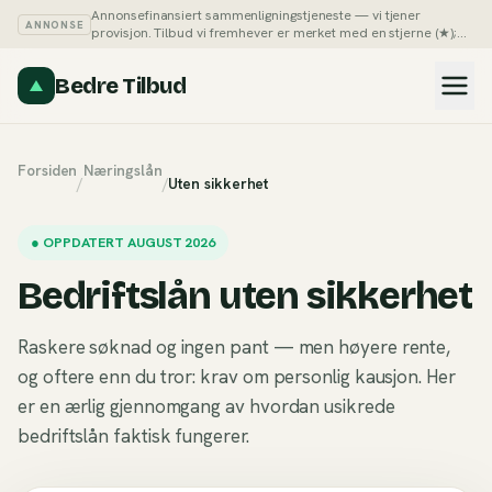
Annonsefinansiert sammenligningstjeneste — vi tjener
ANNONSE
provisjon. Tilbud vi fremhever er merket med en stjerne (★);
du kan alltid sortere listene på pris selv.
Slik tjener vi penger →
Bedre Tilbud
Forsiden
Næringslån
/
/
Uten sikkerhet
●
OPPDATERT AUGUST 2026
Bedriftslån uten sikkerhet
Raskere søknad og ingen pant — men høyere rente,
og oftere enn du tror: krav om personlig kausjon. Her
er en ærlig gjennomgang av hvordan usikrede
bedriftslån faktisk fungerer.