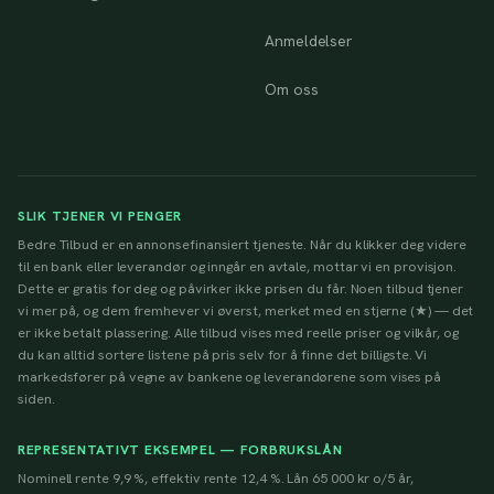
Anmeldelser
Om oss
SLIK TJENER VI PENGER
Bedre Tilbud er en annonsefinansiert tjeneste. Når du klikker deg videre
til en bank eller leverandør og inngår en avtale, mottar vi en provisjon.
Dette er gratis for deg og påvirker ikke prisen du får. Noen tilbud tjener
vi mer på, og dem fremhever vi øverst, merket med en stjerne (★) — det
er ikke betalt plassering. Alle tilbud vises med reelle priser og vilkår, og
du kan alltid sortere listene på pris selv for å finne det billigste. Vi
markedsfører på vegne av bankene og leverandørene som vises på
siden.
REPRESENTATIVT EKSEMPEL — FORBRUKSLÅN
Nominell rente 9,9 %, effektiv rente 12,4 %. Lån 65 000 kr o/5 år,