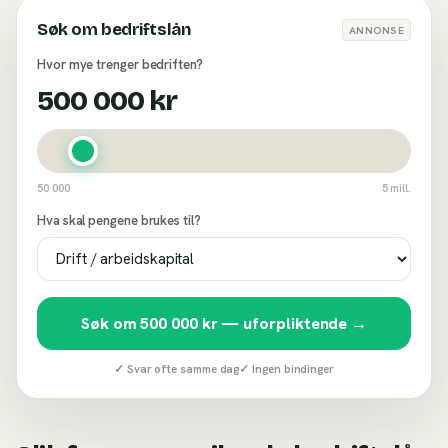
Søk om bedriftslån
ANNONSE
Hvor mye trenger bedriften?
500 000
kr
50 000
5 mill.
Hva skal pengene brukes til?
Søk om
500 000
kr — uforpliktende →
✓ Svar ofte samme dag
✓ Ingen bindinger