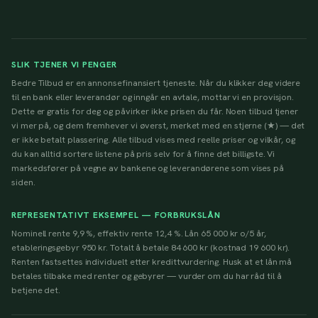
SLIK TJENER VI PENGER
Bedre Tilbud er en annonsefinansiert tjeneste. Når du klikker deg videre
til en bank eller leverandør og inngår en avtale, mottar vi en provisjon.
Dette er gratis for deg og påvirker ikke prisen du får. Noen tilbud tjener
vi mer på, og dem fremhever vi øverst, merket med en stjerne (★) — det
er ikke betalt plassering. Alle tilbud vises med reelle priser og vilkår, og
du kan alltid sortere listene på pris selv for å finne det billigste. Vi
markedsfører på vegne av bankene og leverandørene som vises på
siden.
REPRESENTATIVT EKSEMPEL — FORBRUKSLÅN
Nominell rente 9,9 %, effektiv rente 12,4 %. Lån 65 000 kr o/5 år,
etableringsgebyr 950 kr. Totalt å betale 84 600 kr (kostnad 19 600 kr).
Renten fastsettes individuelt etter kredittvurdering. Husk at et lån må
betales tilbake med renter og gebyrer — vurder om du har råd til å
betjene det.