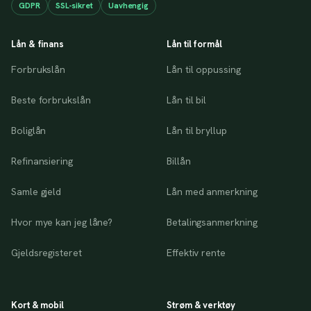
GDPR
SSL-sikret
Uavhengig
Lån & finans
Lån til formål
Forbrukslån
Lån til oppussing
Beste forbrukslån
Lån til bil
Boliglån
Lån til bryllup
Refinansiering
Billån
Samle gjeld
Lån med anmerkning
Hvor mye kan jeg låne?
Betalingsanmerkning
Gjeldsregisteret
Effektiv rente
Kort & mobil
Strøm & verktøy