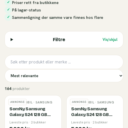
Priser rett fra butikkene
✓
På lager-status
✓
Sammenligning der samme vare finnes hos flere
✓
Filtre
Vis/skjul
164
produkter
ANNONSE
ANNONSE
BRUKT MOBIL
· SAMSUNG
BRUKT MOBIL
· SAMSUNG
SomNy Samsung
SomNy Samsung
Galaxy S24 128 GB
Galaxy S24 128 GB
Cobalt Violet (B)
Marble Gray (B)
Laveste pris · 2 butikker
Laveste pris · 2 butikker