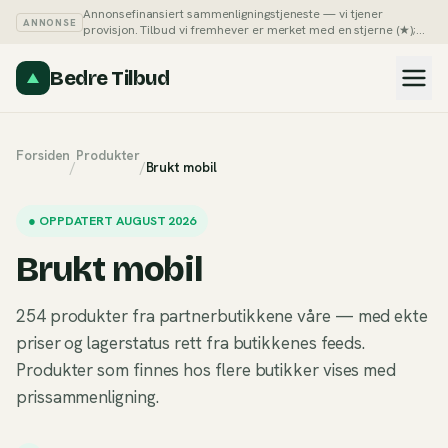
Annonsefinansiert sammenligningstjeneste — vi tjener
ANNONSE
provisjon. Tilbud vi fremhever er merket med en stjerne (★);
du kan alltid sortere listene på pris selv.
Slik tjener vi penger →
Bedre Tilbud
Forsiden
Produkter
/
/
Brukt mobil
●
OPPDATERT AUGUST 2026
Brukt mobil
254 produkter fra partnerbutikkene våre — med ekte
priser og lagerstatus rett fra butikkenes feeds.
Produkter som finnes hos flere butikker vises med
prissammenligning.