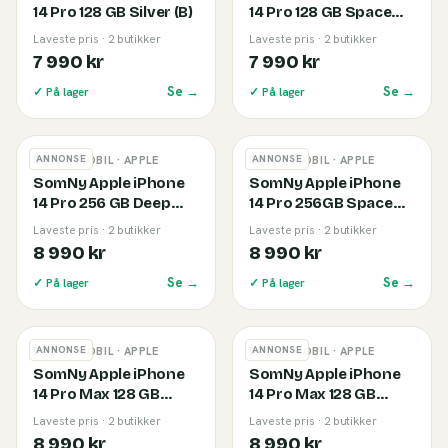
14 Pro 128 GB Silver (B)
14 Pro 128 GB Space
Black (B)
Laveste pris · 2 butikker
Laveste pris · 2 butikker
7 990 kr
7 990 kr
Se →
Se →
✓ På lager
✓ På lager
ANNONSE
ANNONSE
BRUKT MOBIL
· APPLE
BRUKT MOBIL
· APPLE
SomNy Apple iPhone
SomNy Apple iPhone
14 Pro 256 GB Deep
14 Pro 256GB Space
Purple (B)
Black (B)
Laveste pris · 2 butikker
Laveste pris · 2 butikker
8 990 kr
8 990 kr
Se →
Se →
✓ På lager
✓ På lager
ANNONSE
ANNONSE
BRUKT MOBIL
· APPLE
BRUKT MOBIL
· APPLE
SomNy Apple iPhone
SomNy Apple iPhone
14 Pro Max 128 GB
14 Pro Max 128 GB
Black (B)
Deep Purple (B)
Laveste pris · 2 butikker
Laveste pris · 2 butikker
8 990 kr
8 990 kr