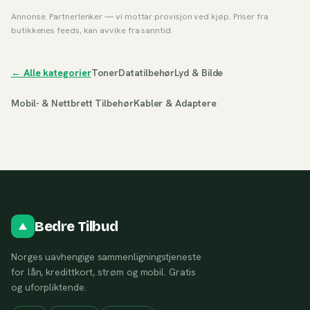
Annonse. Partnerlenker — vi mottar provisjon ved kjøp. Priser fra
butikkenes feeds, kan avvike fra sanntid.
← Alle kategorier
Toner
Datatilbehør
Lyd & Bilde
Mobil- & Nettbrett Tilbehør
Kabler & Adaptere
Bedre Tilbud
Norges uavhengige sammenligningstjeneste
for lån, kredittkort, strøm og mobil. Gratis
og uforpliktende.