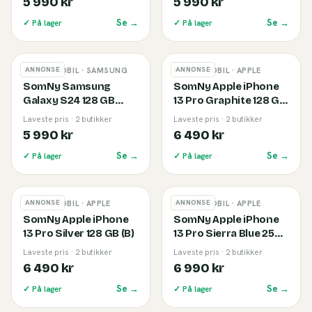
5 990 kr
5 990 kr
Se →
Se →
✓ På lager
✓ På lager
ANNONSE
ANNONSE
BRUKT MOBIL
· SAMSUNG
BRUKT MOBIL
· APPLE
SomNy Samsung
SomNy Apple iPhone
Galaxy S24 128 GB
13 Pro Graphite 128 GB
Onyx Black (B)
(B)
Laveste pris · 2 butikker
Laveste pris · 2 butikker
5 990 kr
6 490 kr
Se →
Se →
✓ På lager
✓ På lager
ANNONSE
ANNONSE
BRUKT MOBIL
· APPLE
BRUKT MOBIL
· APPLE
SomNy Apple iPhone
SomNy Apple iPhone
13 Pro Silver 128 GB (B)
13 Pro Sierra Blue 256
GB (B)
Laveste pris · 2 butikker
Laveste pris · 2 butikker
6 490 kr
6 990 kr
Se →
Se →
✓ På lager
✓ På lager