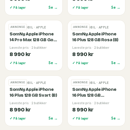
Se →
Se →
✓ På lager
✓ På lager
ANNONSE
ANNONSE
BRUKT MOBIL
· APPLE
BRUKT MOBIL
· APPLE
SomNy Apple iPhone
SomNy Apple iPhone
14 Pro Max 128 GB Gold
16 Plus 128 GB Rosa (B)
(B)
Laveste pris · 2 butikker
Laveste pris · 2 butikker
8 990 kr
8 990 kr
Se →
Se →
✓ På lager
✓ På lager
ANNONSE
ANNONSE
BRUKT MOBIL
· APPLE
BRUKT MOBIL
· APPLE
SomNy Apple iPhone
SomNy Apple iPhone
16 Plus 128 GB Svart (B)
16 Plus 128 GB
Ultramarin (B)
Laveste pris · 2 butikker
Laveste pris · 2 butikker
8 990 kr
8 990 kr
Se →
Se →
✓ På lager
✓ På lager