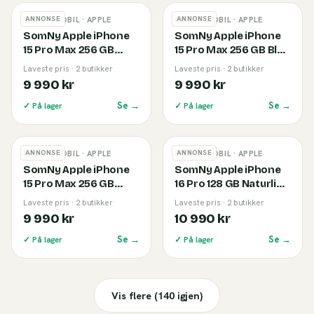
ANNONSE
ANNONSE
BRUKT MOBIL
· APPLE
BRUKT MOBIL
· APPLE
SomNy Apple iPhone
SomNy Apple iPhone
15 Pro Max 256 GB
15 Pro Max 256 GB Blue
Black Titanium (B)
Titanium (B)
Laveste pris · 2 butikker
Laveste pris · 2 butikker
9 990 kr
9 990 kr
Se →
Se →
✓ På lager
✓ På lager
ANNONSE
ANNONSE
BRUKT MOBIL
· APPLE
BRUKT MOBIL
· APPLE
SomNy Apple iPhone
SomNy Apple iPhone
15 Pro Max 256 GB
16 Pro 128 GB Naturlig
Natural Titanium (B)
Titan (B)
Laveste pris · 2 butikker
Laveste pris · 2 butikker
9 990 kr
10 990 kr
Se →
Se →
✓ På lager
✓ På lager
Vis flere (
140
igjen)