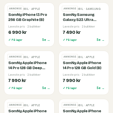
ANNONSE
ANNONSE
BRUKT MOBIL
· APPLE
BRUKT MOBIL
· SAMSUNG
SomNy iPhone 13 Pro
SomNy Samsung
256 GB Graphite (B)
Galaxy S23 Ultra
256GB Phantom Black
Laveste pris · 2 butikker
Laveste pris · 2 butikker
(B)
6 990 kr
7 490 kr
Se →
Se →
✓ På lager
✓ På lager
ANNONSE
ANNONSE
BRUKT MOBIL
· APPLE
BRUKT MOBIL
· APPLE
SomNy Apple iPhone
SomNy Apple iPhone
14 Pro 128 GB Deep
14 Pro 128 GB Gold (B)
Purple (B)
Laveste pris · 2 butikker
Laveste pris · 2 butikker
7 990 kr
7 990 kr
Se →
Se →
✓ På lager
✓ På lager
ANNONSE
ANNONSE
BRUKT MOBIL
· APPLE
BRUKT MOBIL
· APPLE
SomNy Apple iPhone
SomNy Apple iPhone