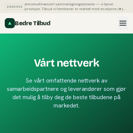
Annonsefinansiert sammenligningstjeneste — vi tjener
ANNONSE
provisjon. Tilbud vi fremhever er merket med en stjerne (★);
du kan alltid sortere listene på pris selv.
Slik tjener vi penger →
Bedre Tilbud
Vårt nettverk
Se vårt omfattende nettverk av
samarbeidspartnere og leverandører som gjør
det mulig å tilby deg de beste tilbudene på
markedet.