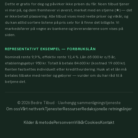
Dette er gratis for deg og påvirker ikke prisen du får. Noen tilbud tjener
vi mer på, og dem fremhever vi øverst, merket med en stjerne (★) — det
er ikke betalt plassering. Alle tilbud vises med reelle priser og vilkår, og
du kan alltid sortere listene på pris selv for å finne det billigste. Vi
markedsfører på vegne av bankene og leverandørene som vises på
siden.
REPRESENTATIVT EKSEMPEL — FORBRUKSLÅN
Nominell rente 9,9 %, effektiv rente 12,4 %. Lån 65 000 kr o/5 år,
etableringsgebyr 950 kr. Totalt å betale 84 600 kr (kostnad 19 600 kr).
Renten fastsettes individuelt etter kredittvurdering. Husk at et lån må
betales tilbake med renter og gebyrer — vurder om du har råd til å
betjene det.
© 2026 Bedre Tilbud · Uavhengig sammenligningstjeneste
Om oss
Vårt nettverk
Tjenester
Ressurser
Redaksjonelle retningslinjer
Kilder & metode
Personvern
Vilkår
Cookies
Kontakt