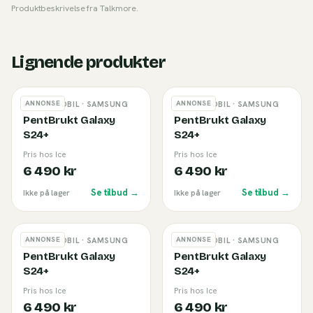
Produktbeskrivelse fra
Talkmore
.
Lignende produkter
ANNONSE
ANNONSE
BRUKT MOBIL
· SAMSUNG
BRUKT MOBIL
· SAMSUNG
PentBrukt Galaxy
PentBrukt Galaxy
S24+
S24+
Pris hos Ice
Pris hos Ice
6 490 kr
6 490 kr
Se tilbud →
Se tilbud →
Ikke på lager
Ikke på lager
ANNONSE
ANNONSE
BRUKT MOBIL
· SAMSUNG
BRUKT MOBIL
· SAMSUNG
PentBrukt Galaxy
PentBrukt Galaxy
S24+
S24+
Pris hos Ice
Pris hos Ice
6 490 kr
6 490 kr