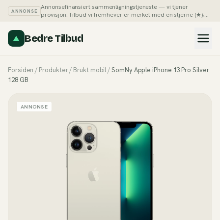
Annonsefinansiert sammenligningstjeneste — vi tjener
ANNONSE
provisjon. Tilbud vi fremhever er merket med en stjerne (★);
du kan alltid sortere listene på pris selv.
Slik tjener vi penger →
Bedre Tilbud
Forsiden
/
Produkter
/
Brukt mobil
/
SomNy Apple iPhone 13 Pro Silver
128 GB
ANNONSE