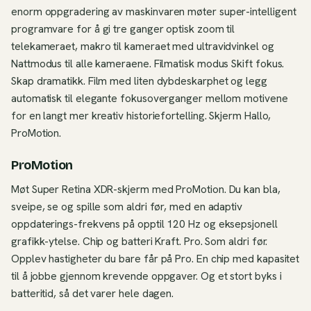
enorm oppgradering av maskinvaren møter super-intelligent
programvare for å gi tre ganger optisk zoom til
telekameraet, makro til kameraet med ultravidvinkel og
Nattmodus til alle kameraene. Filmatisk modus Skift fokus.
Skap dramatikk. Film med liten dybdeskarphet og legg
automatisk til elegante fokusoverganger mellom motivene
for en langt mer kreativ historiefortelling. Skjerm Hallo,
ProMotion.
ProMotion
Møt Super Retina XDR-skjerm med ProMotion. Du kan bla,
sveipe, se og spille som aldri før, med en adaptiv
oppdaterings-frekvens på opptil 120 Hz og eksepsjonell
grafikk-ytelse. Chip og batteri Kraft. Pro. Som aldri før.
Opplev hastigheter du bare får på Pro. En chip med kapasitet
til å jobbe gjennom krevende oppgaver. Og et stort byks i
batteritid, så det varer hele dagen.