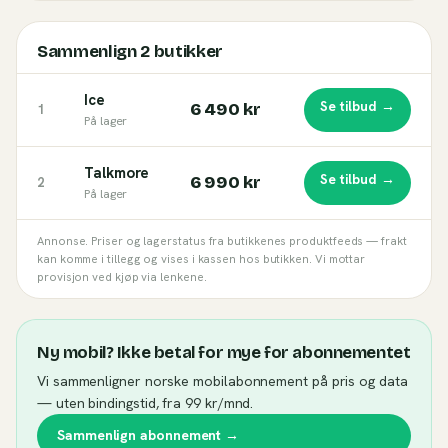
Sammenlign
2
butikker
Ice
Se tilbud →
6 490 kr
1
På lager
Talkmore
Se tilbud →
6 990 kr
2
På lager
Annonse. Priser og lagerstatus fra butikkenes produktfeeds — frakt
kan komme i tillegg og vises i kassen hos butikken. Vi mottar
provisjon ved kjøp via lenkene.
Ny mobil? Ikke betal for mye for abonnementet
Vi sammenligner norske mobilabonnement på pris og data
— uten bindingstid, fra 99 kr/mnd.
Sammenlign abonnement →