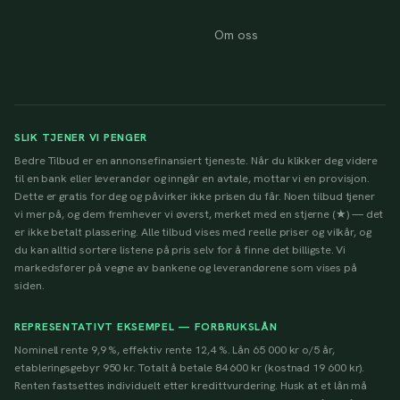
Om oss
SLIK TJENER VI PENGER
Bedre Tilbud er en annonsefinansiert tjeneste. Når du klikker deg videre
til en bank eller leverandør og inngår en avtale, mottar vi en provisjon.
Dette er gratis for deg og påvirker ikke prisen du får. Noen tilbud tjener
vi mer på, og dem fremhever vi øverst, merket med en stjerne (★) — det
er ikke betalt plassering. Alle tilbud vises med reelle priser og vilkår, og
du kan alltid sortere listene på pris selv for å finne det billigste. Vi
markedsfører på vegne av bankene og leverandørene som vises på
siden.
REPRESENTATIVT EKSEMPEL — FORBRUKSLÅN
Nominell rente 9,9 %, effektiv rente 12,4 %. Lån 65 000 kr o/5 år,
etableringsgebyr 950 kr. Totalt å betale 84 600 kr (kostnad 19 600 kr).
Renten fastsettes individuelt etter kredittvurdering. Husk at et lån må