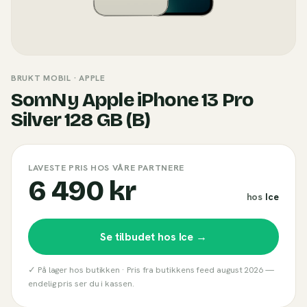
BRUKT MOBIL
· APPLE
SomNy Apple iPhone 13 Pro
Silver 128 GB (B)
LAVESTE PRIS HOS VÅRE PARTNERE
6 490 kr
hos
Ice
Se tilbudet hos
Ice
→
✓ På lager hos butikken ·
Pris fra butikkens feed
august 2026
—
endelig pris ser du i kassen.