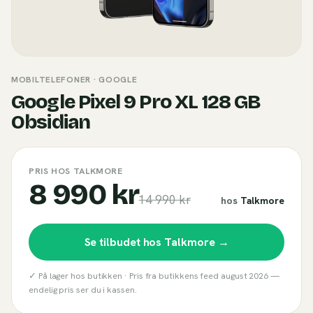
MOBILTELEFONER
· GOOGLE
Google Pixel 9 Pro XL 128 GB
Obsidian
PRIS HOS TALKMORE
8 990 kr
14 990 kr
hos
Talkmore
Se tilbudet hos
Talkmore
→
✓ På lager hos butikken ·
Pris fra butikkens feed
august 2026
—
endelig pris ser du i kassen.