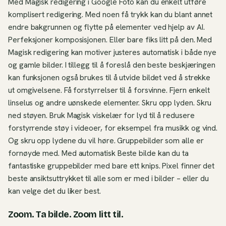
Med Magisk redigering i Google Foto kan du enkelt utføre
komplisert redigering. Med noen få trykk kan du blant annet
endre bakgrunnen og flytte på elementer ved hjelp av AI.
Perfeksjoner komposisjonen. Eller bare fiks litt på den. Med
Magisk redigering kan motiver justeres automatisk i både nye
og gamle bilder. I tillegg til å foreslå den beste beskjæringen
kan funksjonen også brukes til å utvide bildet ved å strekke
ut omgivelsene. Få forstyrrelser til å forsvinne. Fjern enkelt
linselus og andre uønskede elementer. Skru opp lyden. Skru
ned støyen. Bruk Magisk viskelær for lyd til å redusere
forstyrrende støy i videoer, for eksempel fra musikk og vind.
Og skru opp lydene du vil høre. Gruppebilder som alle er
fornøyde med. Med automatisk Beste bilde kan du ta
fantastiske gruppebilder med bare ett knips. Pixel finner det
beste ansiktsuttrykket til alle som er med i bilder – eller du
kan velge det du liker best.
Zoom. Ta bilde. Zoom litt til.