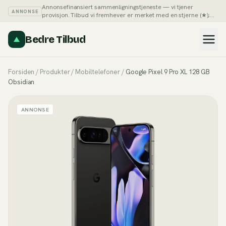
Annonsefinansiert sammenligningstjeneste — vi tjener
ANNONSE
provisjon. Tilbud vi fremhever er merket med en stjerne (★);
du kan alltid sortere listene på pris selv.
Slik tjener vi penger →
Bedre Tilbud
Forsiden
/
Produkter
/
Mobiltelefoner
/
Google Pixel 9 Pro XL 128 GB
Obsidian
ANNONSE