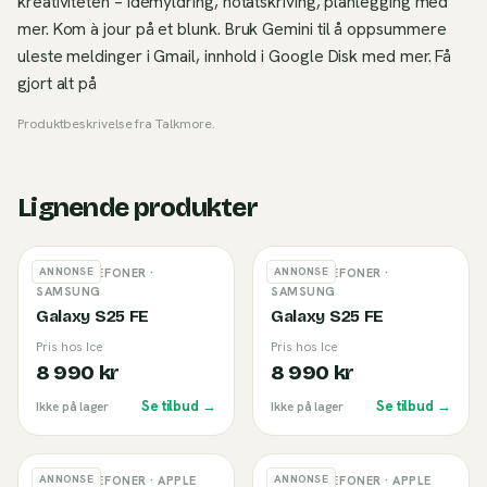
kreativiteten – idémyldring, notatskriving, planlegging med
mer. Kom à jour på et blunk. Bruk Gemini til å oppsummere
uleste meldinger i Gmail, innhold i Google Disk med mer. Få
gjort alt på
Produktbeskrivelse fra
Talkmore
.
Lignende produkter
ANNONSE
ANNONSE
MOBILTELEFONER
·
MOBILTELEFONER
·
SAMSUNG
SAMSUNG
Galaxy S25 FE
Galaxy S25 FE
Pris hos Ice
Pris hos Ice
8 990 kr
8 990 kr
Se tilbud →
Se tilbud →
Ikke på lager
Ikke på lager
ANNONSE
ANNONSE
MOBILTELEFONER
· APPLE
MOBILTELEFONER
· APPLE