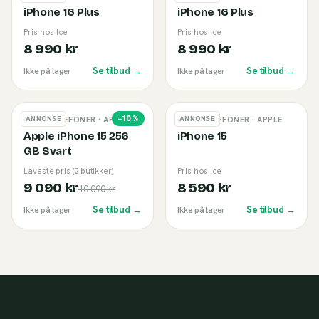
iPhone 16 Plus
iPhone 16 Plus
Pris hos Ice
Pris hos Ice
8 990 kr
8 990 kr
Se tilbud →
Se tilbud →
Ikke på lager
Ikke på lager
−
10
%
ANNONSE
ANNONSE
MOBILTELEFONER
· APPLE
MOBILTELEFONER
· APPLE
Apple iPhone 15 256
iPhone 15
GB Svart
Laveste pris (2 butikker)
Pris hos Ice
9 090 kr
8 590 kr
10 090 kr
Se tilbud →
Se tilbud →
Ikke på lager
Ikke på lager