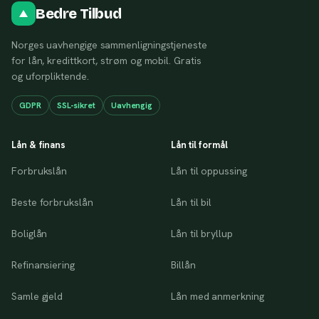
Bedre Tilbud
Norges uavhengige sammenligningstjeneste
for lån, kredittkort, strøm og mobil. Gratis
og uforpliktende.
GDPR
SSL-sikret
Uavhengig
Lån & finans
Lån til formål
Forbrukslån
Lån til oppussing
Beste forbrukslån
Lån til bil
Boliglån
Lån til bryllup
Refinansiering
Billån
Samle gjeld
Lån med anmerkning