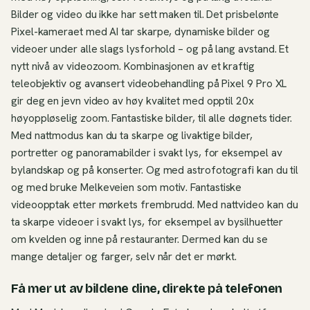
Bilder og video du ikke har sett maken til. Det prisbelønte
Pixel-kameraet med AI tar skarpe, dynamiske bilder og
videoer under alle slags lysforhold – og på lang avstand. Et
nytt nivå av videozoom. Kombinasjonen av et kraftig
teleobjektiv og avansert videobehandling på Pixel 9 Pro XL
gir deg en jevn video av høy kvalitet med opptil 20x
høyoppløselig zoom. Fantastiske bilder, til alle døgnets tider.
Med nattmodus kan du ta skarpe og livaktige bilder,
portretter og panoramabilder i svakt lys, for eksempel av
bylandskap og på konserter. Og med astrofotografi kan du til
og med bruke Melkeveien som motiv. Fantastiske
videoopptak etter mørkets frembrudd. Med nattvideo kan du
ta skarpe videoer i svakt lys, for eksempel av bysilhuetter
om kvelden og inne på restauranter. Dermed kan du se
mange detaljer og farger, selv når det er mørkt.
Få mer ut av bildene dine, direkte på telefonen