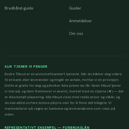
Bredbånd-guide
Guider
Anmeldelser
Om oss
SLIK TJENER VI PENGER
Bedre Tilbud er en annonsefinansiert tjeneste. Når du klikker deg videre
til en bank eller leverandør og inngår en avtale, mottar vi en provisjon.
Dette er gratis for deg og påvirker ikke prisen du får. Noen tilbud tjener
vi mer på, og dem fremhever vi øverst, merket med en stjerne (★) — det
er ikke betalt plassering. Alle tilbud vises med reelle priser og vilkår, og
du kan alltid sortere listene på pris selv for å finne det billigste. Vi
markedsfører på vegne av bankene og leverandørene som vises på
siden.
REPRESENTATIVT EKSEMPEL — FORBRUKSLÅN