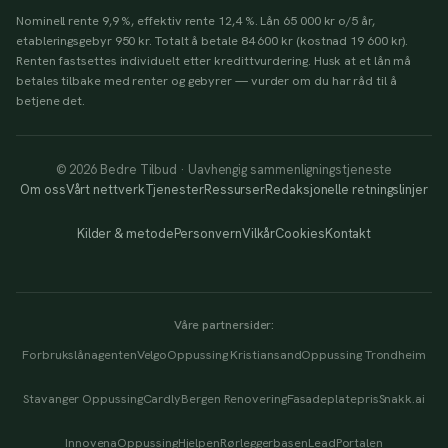
Nominell rente 9,9 %, effektiv rente 12,4 %. Lån 65 000 kr o/5 år,
etableringsgebyr 950 kr. Totalt å betale 84 600 kr (kostnad 19 600 kr).
Renten fastsettes individuelt etter kredittvurdering. Husk at et lån må
betales tilbake med renter og gebyrer — vurder om du har råd til å
betjene det.
© 2026 Bedre Tilbud · Uavhengig sammenligningstjeneste
Om oss
Vårt nettverk
Tjenester
Ressurser
Redaksjonelle retningslinjer
Kilder & metode
Personvern
Vilkår
Cookies
Kontakt
Våre partnersider:
Forbrukslånagenten
Velgo
Oppussing Kristiansand
Oppussing Trondheim
Stavanger Oppussing
Cardly
Bergen Renovering
Fasadeplatepris
Snakk.ai
Innovena
OppussingHjelpen
Rørleggerbasen
LeadPortalen