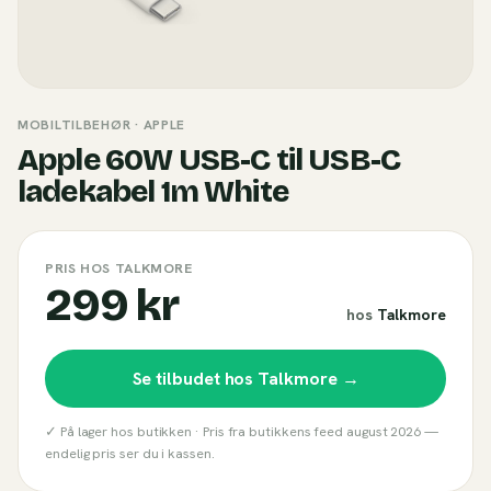
MOBILTILBEHØR
· APPLE
Apple 60W USB-C til USB-C
ladekabel 1m White
PRIS HOS TALKMORE
299 kr
hos
Talkmore
Se tilbudet hos
Talkmore
→
✓ På lager hos butikken ·
Pris fra butikkens feed
august 2026
—
endelig pris ser du i kassen.