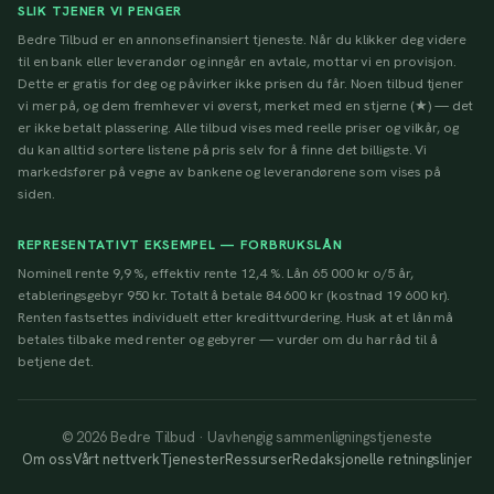
SLIK TJENER VI PENGER
Bedre Tilbud er en annonsefinansiert tjeneste. Når du klikker deg videre
til en bank eller leverandør og inngår en avtale, mottar vi en provisjon.
Dette er gratis for deg og påvirker ikke prisen du får. Noen tilbud tjener
vi mer på, og dem fremhever vi øverst, merket med en stjerne (★) — det
er ikke betalt plassering. Alle tilbud vises med reelle priser og vilkår, og
du kan alltid sortere listene på pris selv for å finne det billigste. Vi
markedsfører på vegne av bankene og leverandørene som vises på
siden.
REPRESENTATIVT EKSEMPEL — FORBRUKSLÅN
Nominell rente 9,9 %, effektiv rente 12,4 %. Lån 65 000 kr o/5 år,
etableringsgebyr 950 kr. Totalt å betale 84 600 kr (kostnad 19 600 kr).
Renten fastsettes individuelt etter kredittvurdering. Husk at et lån må
betales tilbake med renter og gebyrer — vurder om du har råd til å
betjene det.
© 2026 Bedre Tilbud · Uavhengig sammenligningstjeneste
Om oss
Vårt nettverk
Tjenester
Ressurser
Redaksjonelle retningslinjer