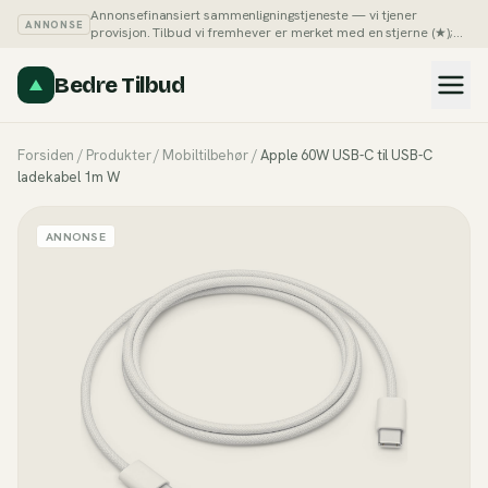
Annonsefinansiert sammenligningstjeneste — vi tjener
ANNONSE
provisjon. Tilbud vi fremhever er merket med en stjerne (★);
du kan alltid sortere listene på pris selv.
Slik tjener vi penger →
Bedre Tilbud
Forsiden
/
Produkter
/
Mobiltilbehør
/
Apple 60W USB-C til USB-C
ladekabel 1m W
ANNONSE