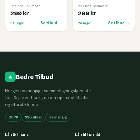
Pris hos Talkmore
Pris hos Talkmore
299 kr
299 kr
Se tilbud →
Se tilbud →
På lager
På lager
Bedre Tilbud
Norges uavhengige sammenligningstjeneste
for lån, kredittkort, strøm og mobil. Gratis
og uforpliktende.
GDPR
SSL-sikret
Uavhengig
Lån & finans
Lån til formål