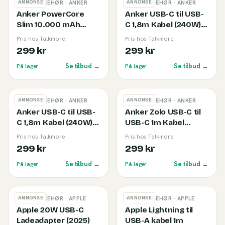
ANNONSE
ANNONSE
MOBILTILBEHØR
· ANKER
MOBILTILBEHØR
· ANKER
Anker PowerCore
Anker USB-C til USB-
Slim 10.000 mAh
C 1,8m Kabel (240W)
Powerbank Black
Black
Pris hos Talkmore
Pris hos Talkmore
299 kr
299 kr
Se tilbud →
Se tilbud →
På lager
På lager
ANNONSE
ANNONSE
MOBILTILBEHØR
· ANKER
MOBILTILBEHØR
· ANKER
Anker USB-C til USB-
Anker Zolo USB-C til
C 1,8m Kabel (240W)
USB-C 1m Kabel
White
(240W) White
Pris hos Talkmore
Pris hos Talkmore
299 kr
299 kr
Se tilbud →
Se tilbud →
På lager
På lager
ANNONSE
ANNONSE
MOBILTILBEHØR
· APPLE
MOBILTILBEHØR
· APPLE
Apple 20W USB-C
Apple Lightning til
Ladeadapter (2025)
USB-A kabel 1m