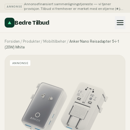
Annonsefinansiert sammenligningstjeneste — vi tjener
ANNONSE
provisjon. Tilbud vi fremhever er merket med en stjerne (★);
du kan alltid sortere listene på pris selv.
Slik tjener vi penger →
Bedre Tilbud
Forsiden
/
Produkter
/
Mobiltilbehør
/
Anker Nano Reisadapter 5-i-1
(20W) White
ANNONSE