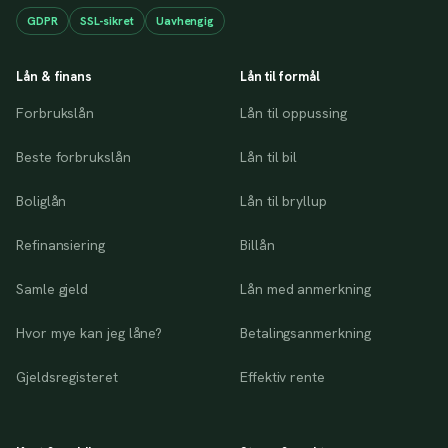
GDPR
SSL-sikret
Uavhengig
Lån & finans
Lån til formål
Forbrukslån
Lån til oppussing
Beste forbrukslån
Lån til bil
Boliglån
Lån til bryllup
Refinansiering
Billån
Samle gjeld
Lån med anmerkning
Hvor mye kan jeg låne?
Betalingsanmerkning
Gjeldsregisteret
Effektiv rente