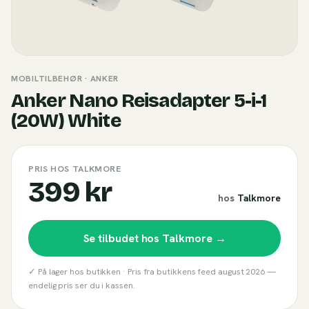
MOBILTILBEHØR
· ANKER
Anker Nano Reisadapter 5-i-1
(20W) White
PRIS HOS TALKMORE
399 kr
hos
Talkmore
Se tilbudet hos
Talkmore
→
✓ På lager hos butikken ·
Pris fra butikkens feed
august 2026
—
endelig pris ser du i kassen.