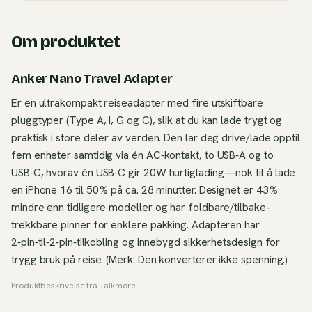
Om produktet
Anker Nano Travel Adapter
Er en ultrakompakt reiseadapter med fire utskiftbare
pluggtyper (Type A, I, G og C), slik at du kan lade trygt og
praktisk i store deler av verden. Den lar deg drive/lade opptil
fem enheter samtidig via én AC‑kontakt, to USB‑A og to
USB‑C, hvorav én USB‑C gir 20W hurtiglading—nok til å lade
en iPhone 16 til 50 % på ca. 28 minutter. Designet er 43 %
mindre enn tidligere modeller og har foldbare/tilbake­
trekkbare pinner for enklere pakking. Adapteren har
2‑pin‑til‑2‑pin‑tilkobling og innebygd sikkerhetsdesign for
trygg bruk på reise. (Merk: Den konverterer ikke spenning.)
Produktbeskrivelse fra
Talkmore
.