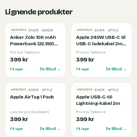
Lignende produkter
ANNONSE
ANNONSE
MOBILTILBEHØR
· ANKER
MOBILTILBEHØR
· APPLE
Anker Zolo 10K mAh
Apple 240W USB-C til
Powerbank (22.5W)
USB-C ladekabel 2m
Black
White
Pris hos Talkmore
Pris hos Talkmore
399 kr
399 kr
Se tilbud →
Se tilbud →
På lager
På lager
ANNONSE
ANNONSE
MOBILTILBEHØR
· APPLE
MOBILTILBEHØR
· APPLE
Apple AirTag 1 Pack
Apple USB-C-til-
Lightning-kabel 2m
Laveste pris (2 butikker)
Pris hos Talkmore
399 kr
399 kr
Se tilbud →
Se tilbud →
På lager
På lager