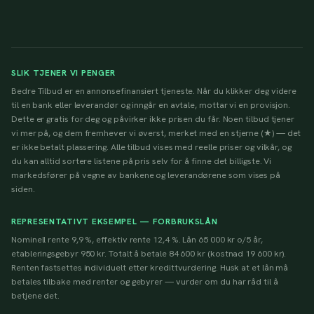
SLIK TJENER VI PENGER
Bedre Tilbud er en annonsefinansiert tjeneste. Når du klikker deg videre
til en bank eller leverandør og inngår en avtale, mottar vi en provisjon.
Dette er gratis for deg og påvirker ikke prisen du får. Noen tilbud tjener
vi mer på, og dem fremhever vi øverst, merket med en stjerne (★) — det
er ikke betalt plassering. Alle tilbud vises med reelle priser og vilkår, og
du kan alltid sortere listene på pris selv for å finne det billigste. Vi
markedsfører på vegne av bankene og leverandørene som vises på
siden.
REPRESENTATIVT EKSEMPEL — FORBRUKSLÅN
Nominell rente 9,9 %, effektiv rente 12,4 %. Lån 65 000 kr o/5 år,
etableringsgebyr 950 kr. Totalt å betale 84 600 kr (kostnad 19 600 kr).
Renten fastsettes individuelt etter kredittvurdering. Husk at et lån må
betales tilbake med renter og gebyrer — vurder om du har råd til å
betjene det.