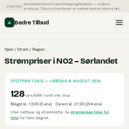
Annonsefinansiert sammenligningstjeneste — vi tjener
ANNONSE
provisjon. Tilbud vi fremhever er merket med en stjerne (★);
du kan alltid sortere listene på pris selv.
Slik tjener vi penger →
Bedre Tilbud
Hjem
/
Strøm
/ Region
Strømpriser i
NO2 – Sørlandet
SPOTPRIS I DAG —
LØRDAG 8. AUGUST 2026
128
øre/kWh i snitt
inkl. mva
Billigst kl.
13
:00 (
0
øre) · Dyrest kl.
21
:00 (
204
øre)
Uten nettleie og strømstøtte. Se
strømprisen time for
time
for hele døgnet.