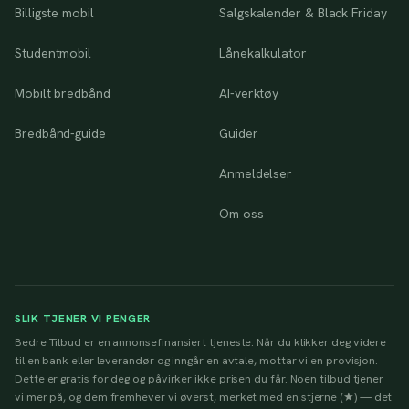
Billigste mobil
Salgskalender & Black Friday
Studentmobil
Lånekalkulator
Mobilt bredbånd
AI-verktøy
Bredbånd-guide
Guider
Anmeldelser
Om oss
SLIK TJENER VI PENGER
Bedre Tilbud er en annonsefinansiert tjeneste. Når du klikker deg videre
til en bank eller leverandør og inngår en avtale, mottar vi en provisjon.
Dette er gratis for deg og påvirker ikke prisen du får. Noen tilbud tjener
vi mer på, og dem fremhever vi øverst, merket med en stjerne (★) — det