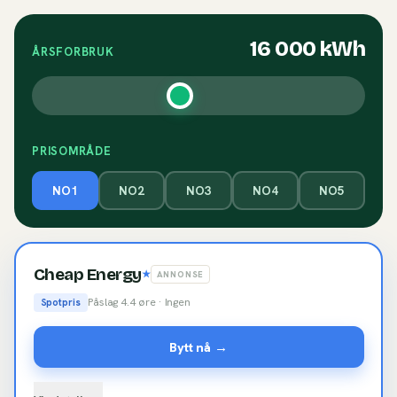
16 000
kWh
ÅRSFORBRUK
PRISOMRÅDE
NO1
NO2
NO3
NO4
NO5
Cheap Energy
★
ANNONSE
Påslag
4.4
øre ·
Ingen
Spotpris
Bytt nå →