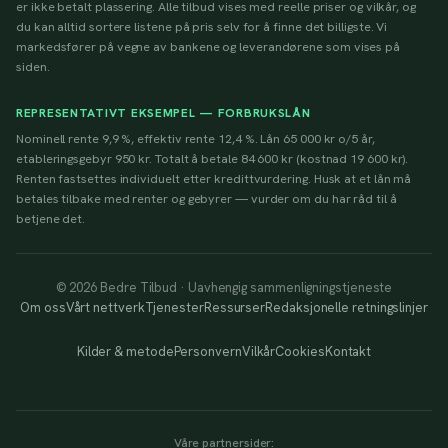
er ikke betalt plassering. Alle tilbud vises med reelle priser og vilkår, og
du kan alltid sortere listene på pris selv for å finne det billigste. Vi
markedsfører på vegne av bankene og leverandørene som vises på
siden.
REPRESENTATIVT EKSEMPEL — FORBRUKSLÅN
Nominell rente 9,9 %, effektiv rente 12,4 %. Lån 65 000 kr o/5 år,
etableringsgebyr 950 kr. Totalt å betale 84 600 kr (kostnad 19 600 kr).
Renten fastsettes individuelt etter kredittvurdering. Husk at et lån må
betales tilbake med renter og gebyrer — vurder om du har råd til å
betjene det.
© 2026 Bedre Tilbud · Uavhengig sammenligningstjeneste
Om oss
Vårt nettverk
Tjenester
Ressurser
Redaksjonelle retningslinjer
Kilder & metode
Personvern
Vilkår
Cookies
Kontakt
Våre partnersider: