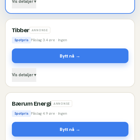
Vis detaljer ▾
Tibber
ANNONSE
Påslag
3.4
øre ·
Ingen
Spotpris
Bytt nå →
Vis detaljer ▾
Bærum Energi
ANNONSE
Påslag
4.9
øre ·
Ingen
Spotpris
Bytt nå →