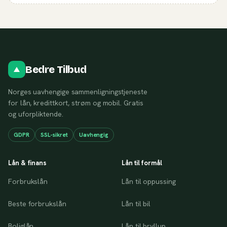
Bedre Tilbud
Norges uavhengige sammenligningstjeneste
for lån, kredittkort, strøm og mobil. Gratis
og uforpliktende.
GDPR
SSL-sikret
Uavhengig
Lån & finans
Lån til formål
Forbrukslån
Lån til oppussing
Beste forbrukslån
Lån til bil
Boliglån
Lån til bryllup