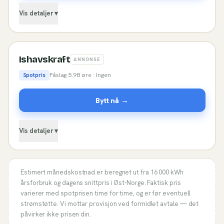
Vis detaljer ▾
Ishavskraft
ANNONSE
Påslag
5.98
øre ·
Ingen
Spotpris
Bytt nå →
Vis detaljer ▾
Estimert månedskostnad er beregnet ut fra
16 000
kWh
årsforbruk og dagens snittpris i
Øst-Norge
. Faktisk pris
varierer med spotprisen time for time, og er før eventuell
strømstøtte. Vi mottar provisjon ved formidlet avtale — det
påvirker ikke prisen din.