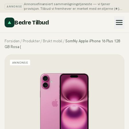
Annonsefinansiert sammenligningstjeneste — vi tjener
ANNONSE
provisjon. Tilbud vi fremhever er merket med en stjerne (★);
du kan alltid sortere listene på pris selv.
Slik tjener vi penger →
Bedre Tilbud
Forsiden
/
Produkter
/
Brukt mobil
/
SomNy Apple iPhone 16 Plus 128
GB Rosa (
ANNONSE