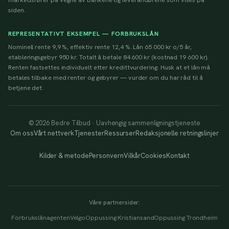
siden.
REPRESENTATIVT EKSEMPEL — FORBRUKSLÅN
Nominell rente 9,9 %, effektiv rente 12,4 %. Lån 65 000 kr o/5 år,
etableringsgebyr 950 kr. Totalt å betale 84 600 kr (kostnad 19 600 kr).
Renten fastsettes individuelt etter kredittvurdering. Husk at et lån må
betales tilbake med renter og gebyrer — vurder om du har råd til å
betjene det.
© 2026 Bedre Tilbud · Uavhengig sammenligningstjeneste
Om oss
Vårt nettverk
Tjenester
Ressurser
Redaksjonelle retningslinjer
Kilder & metode
Personvern
Vilkår
Cookies
Kontakt
Våre partnersider:
Forbrukslånagenten
Velgo
Oppussing Kristiansand
Oppussing Trondheim