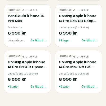
ANNONSE
ANNONSE
BRUKT MOBIL
· APPLE
BRUKT MOBIL
· APPLE
PentBrukt iPhone 14
SomNy Apple iPhone
Pro Max
14 Pro 256 GB Deep
Purple (B)
Pris hos Ice
Laveste pris (2 butikker)
8 990 kr
8 990 kr
Se tilbud →
Se tilbud →
Ikke på lager
På lager
ANNONSE
ANNONSE
BRUKT MOBIL
· APPLE
BRUKT MOBIL
· APPLE
SomNy Apple iPhone
SomNy Apple iPhone
14 Pro 256GB Space
14 Pro Max 128 GB
Black (B)
Black (B)
Laveste pris (2 butikker)
Laveste pris (2 butikker)
8 990 kr
8 990 kr
Se tilbud →
Se tilbud →
På lager
På lager