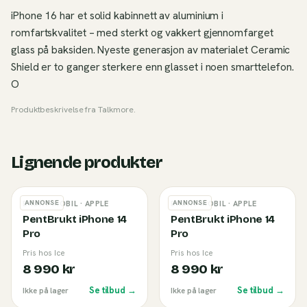
iPhone 16 har et solid kabinnett av aluminium i
romfartskvalitet – med sterkt og vakkert gjennomfarget
glass på baksiden. Nyeste generasjon av materialet Ceramic
Shield er to ganger sterkere enn glasset i noen smarttelefon.
O
Produktbeskrivelse fra
Talkmore
.
Lignende produkter
ANNONSE
ANNONSE
BRUKT MOBIL
· APPLE
BRUKT MOBIL
· APPLE
PentBrukt iPhone 14
PentBrukt iPhone 14
Pro
Pro
Pris hos Ice
Pris hos Ice
8 990 kr
8 990 kr
Se tilbud →
Se tilbud →
Ikke på lager
Ikke på lager