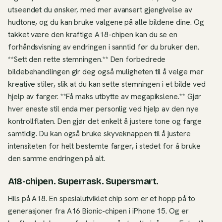
utseendet du ønsker, med mer avansert gjengivelse av
hudtone, og du kan bruke valgene på alle bildene dine. Og
takket være den kraftige A18-chipen kan du se en
forhåndsvisning av endringen i sanntid før du bruker den.
**Sett den rette stemningen.** Den forbedrede
bildebehandlingen gir deg også muligheten til å velge mer
kreative stiler, slik at du kan sette stemningen i et bilde ved
hjelp av farger. **Få maks utbytte av megapikslene.** Gjør
hver eneste stil enda mer personlig ved hjelp av den nye
kontrollflaten. Den gjør det enkelt å justere tone og farge
samtidig. Du kan også bruke skyveknappen til å justere
intensiteten for helt bestemte farger, i stedet for å bruke
den samme endringen på alt.
A18-chipen. Superrask. Supersmart.
Hils på A18. En spesialutviklet chip som er et hopp på to
generasjoner fra A16 Bionic-chipen i iPhone 15. Og er