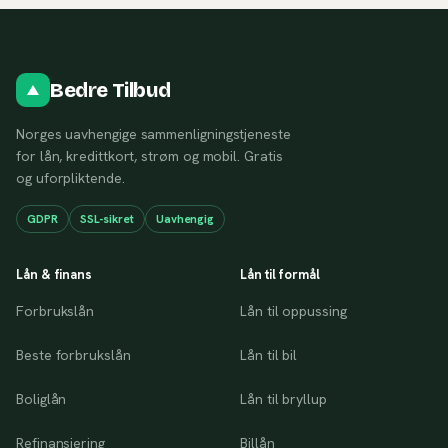
Bedre Tilbud
Norges uavhengige sammenligningstjeneste
for lån, kredittkort, strøm og mobil. Gratis
og uforpliktende.
GDPR
SSL-sikret
Uavhengig
Lån & finans
Lån til formål
Forbrukslån
Lån til oppussing
Beste forbrukslån
Lån til bil
Boliglån
Lån til bryllup
Refinansiering
Billån