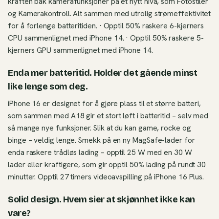
kraften bak kamerafunksjoner på et nytt nivå, som Fotostiler
og Kamerakontroll. Alt sammen med utrolig strømeffektivitet
for å forlenge batteritiden. · Opptil 50% raskere 6-kjerners
CPU sammenlignet med iPhone 14. · Opptil 50% raskere 5-
kjerners GPU sammenlignet med iPhone 14.
Enda mer batteritid. Holder det gående minst
like lenge som deg.
iPhone 16 er designet for å gjøre plass til et større batteri,
som sammen med A18 gir et stort løft i batteritid – selv med
så mange nye funksjoner. Slik at du kan game, rocke og
binge – veldig lenge. Smekk på en ny MagSafe-lader for
enda raskere trådløs lading – opptil 25 W med en 30 W
lader eller kraftigere, som gir opptil 50% lading på rundt 30
minutter. Opptil 27 timers videoavspilling på iPhone 16 Plus.
Solid design. Hvem sier at skjønnhet ikke kan
vare?