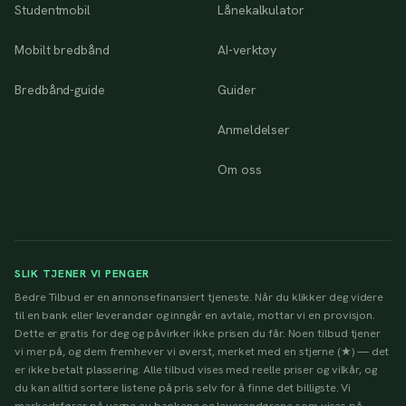
Studentmobil
Lånekalkulator
Mobilt bredbånd
AI-verktøy
Bredbånd-guide
Guider
Anmeldelser
Om oss
SLIK TJENER VI PENGER
Bedre Tilbud er en annonsefinansiert tjeneste. Når du klikker deg videre
til en bank eller leverandør og inngår en avtale, mottar vi en provisjon.
Dette er gratis for deg og påvirker ikke prisen du får. Noen tilbud tjener
vi mer på, og dem fremhever vi øverst, merket med en stjerne (★) — det
er ikke betalt plassering. Alle tilbud vises med reelle priser og vilkår, og
du kan alltid sortere listene på pris selv for å finne det billigste. Vi
markedsfører på vegne av bankene og leverandørene som vises på