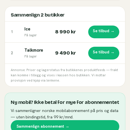
Sammenlign
2
butikker
Ice
Se tilbud →
8 990 kr
1
På lager
Talkmore
Se tilbud →
9 490 kr
2
På lager
Annonse. Priser og lagerstatus fra butikkenes produktfeeds — frakt
kan komme i tillegg og vises i kassen hos butikken. Vi mottar
provisjon ved kjøp via lenkene.
Ny mobil? Ikke betal for mye for abonnementet
Vi sammenligner norske mobilabonnement på pris og data
— uten bindingstid, fra 99 kr/mnd.
Sammenlign abonnement →