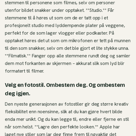
stemmen til personene som filmes, selv om personer
utenfor bildet snakker under opptaket. **Studio.** Får
stemmene til å høres ut som om de er tatt opp i et
profesjonelt studio med lyddempende plater på veggene,
perfekt for de som lager vlogger eller podkaster. På
opptaket høres det ut som om mikrofonen er tett på munnen
til den som snakker, selv om det ble gjort et lite stykke unna.
**Filmatisk.** Fanger opp alle stemmene rundt deg og samler
dem mot forkanten av skjermen – akkurat slik som lyd blir
formatert til filmer.
Velg en fotostil. Ombestem deg. Og ombestem
deg igjen.
Den nyeste generasjonen av fotostiler gir deg større kreativ
fleksibilitet enn noensinne, slik at du kan gjøre hvert bilde
enda mer unikt. Og du kan legge til, endre eller fjerne en stil
når som helst. **Lagre den perfekte looken.** Apple har
laget nye stiler som lar deg finne frem til nøyaktig det