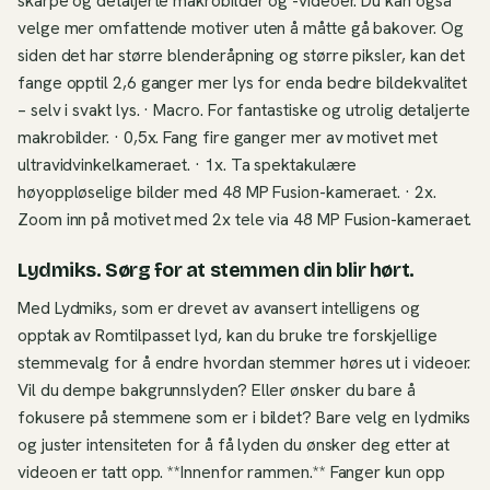
skarpe og detaljerte makrobilder og -videoer. Du kan også
velge mer omfattende motiver uten å måtte gå bakover. Og
siden det har større blenderåpning og større piksler, kan det
fange opptil 2,6 ganger mer lys for enda bedre bildekvalitet
– selv i svakt lys. · Macro. For fantastiske og utrolig detaljerte
makrobilder. · 0,5x. Fang fire ganger mer av motivet met
ultravidvinkelkameraet. · 1x. Ta spektakulære
høyoppløselige bilder med 48 MP Fusion-kameraet. · 2x.
Zoom inn på motivet med 2x tele via 48 MP Fusion-kameraet.
Lydmiks. Sørg for at stemmen din blir hørt.
Med Lydmiks, som er drevet av avansert intelligens og
opptak av Romtilpasset lyd, kan du bruke tre forskjellige
stemmevalg for å endre hvordan stemmer høres ut i videoer.
Vil du dempe bakgrunnslyden? Eller ønsker du bare å
fokusere på stemmene som er i bildet? Bare velg en lydmiks
og juster intensiteten for å få lyden du ønsker deg etter at
videoen er tatt opp. **Innenfor rammen.** Fanger kun opp