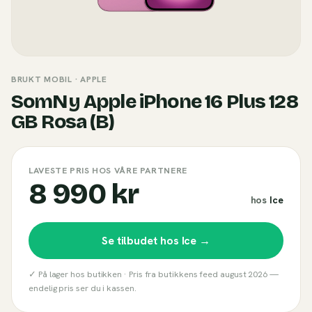
BRUKT MOBIL
· APPLE
SomNy Apple iPhone 16 Plus 128
GB Rosa (B)
LAVESTE PRIS HOS VÅRE PARTNERE
8 990 kr
hos
Ice
Se tilbudet hos
Ice
→
✓ På lager hos butikken ·
Pris fra butikkens feed
august 2026
—
endelig pris ser du i kassen.