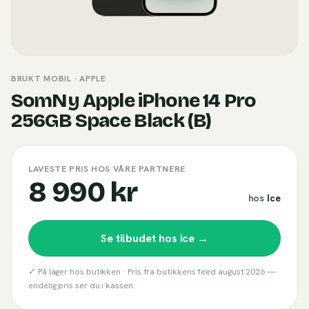
BRUKT MOBIL
· APPLE
SomNy Apple iPhone 14 Pro
256GB Space Black (B)
LAVESTE PRIS HOS VÅRE PARTNERE
8 990 kr
hos
Ice
Se tilbudet hos
Ice
→
✓ På lager hos butikken ·
Pris fra butikkens feed
august 2026
—
endelig pris ser du i kassen.