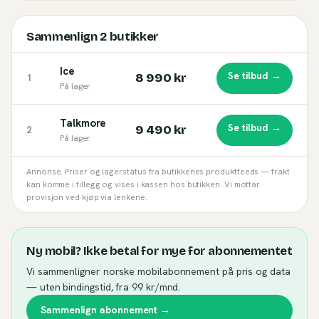
Sammenlign
2
butikker
Ice
Se tilbud →
8 990 kr
1
På lager
Talkmore
Se tilbud →
9 490 kr
2
På lager
Annonse. Priser og lagerstatus fra butikkenes produktfeeds — frakt
kan komme i tillegg og vises i kassen hos butikken. Vi mottar
provisjon ved kjøp via lenkene.
Ny mobil? Ikke betal for mye for abonnementet
Vi sammenligner norske mobilabonnement på pris og data
— uten bindingstid, fra 99 kr/mnd.
Sammenlign abonnement →