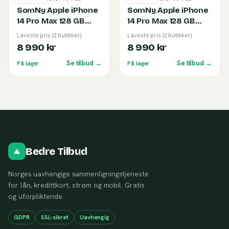
SomNy Apple iPhone
SomNy Apple iPhone
14 Pro Max 128 GB
14 Pro Max 128 GB
Black (B)
Deep Purple (B)
Laveste pris (2 butikker)
Laveste pris (2 butikker)
8 990 kr
8 990 kr
Se tilbud →
Se tilbud →
På lager
På lager
Bedre Tilbud
Norges uavhengige sammenligningstjeneste
for lån, kredittkort, strøm og mobil. Gratis
og uforpliktende.
GDPR
SSL-sikret
Uavhengig