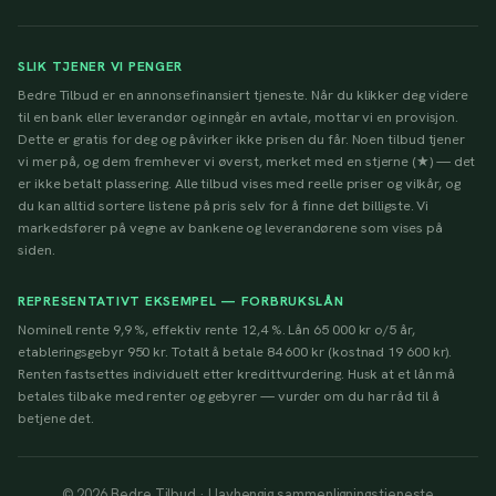
SLIK TJENER VI PENGER
Bedre Tilbud er en annonsefinansiert tjeneste. Når du klikker deg videre
til en bank eller leverandør og inngår en avtale, mottar vi en provisjon.
Dette er gratis for deg og påvirker ikke prisen du får. Noen tilbud tjener
vi mer på, og dem fremhever vi øverst, merket med en stjerne (★) — det
er ikke betalt plassering. Alle tilbud vises med reelle priser og vilkår, og
du kan alltid sortere listene på pris selv for å finne det billigste. Vi
markedsfører på vegne av bankene og leverandørene som vises på
siden.
REPRESENTATIVT EKSEMPEL — FORBRUKSLÅN
Nominell rente 9,9 %, effektiv rente 12,4 %. Lån 65 000 kr o/5 år,
etableringsgebyr 950 kr. Totalt å betale 84 600 kr (kostnad 19 600 kr).
Renten fastsettes individuelt etter kredittvurdering. Husk at et lån må
betales tilbake med renter og gebyrer — vurder om du har råd til å
betjene det.
© 2026 Bedre Tilbud · Uavhengig sammenligningstjeneste