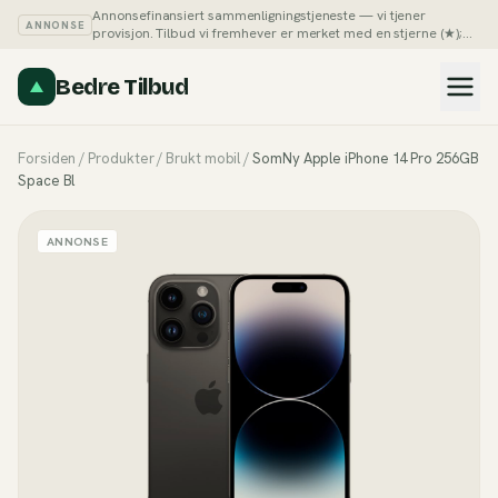
Annonsefinansiert sammenligningstjeneste — vi tjener
ANNONSE
provisjon. Tilbud vi fremhever er merket med en stjerne (★);
du kan alltid sortere listene på pris selv.
Slik tjener vi penger →
Bedre Tilbud
Forsiden
/
Produkter
/
Brukt mobil
/
SomNy Apple iPhone 14 Pro 256GB
Space Bl
ANNONSE