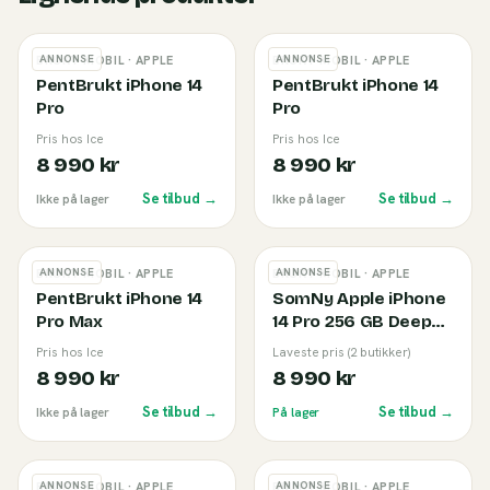
ANNONSE
ANNONSE
BRUKT MOBIL
· APPLE
BRUKT MOBIL
· APPLE
PentBrukt iPhone 14
PentBrukt iPhone 14
Pro
Pro
Pris hos Ice
Pris hos Ice
8 990 kr
8 990 kr
Se tilbud →
Se tilbud →
Ikke på lager
Ikke på lager
ANNONSE
ANNONSE
BRUKT MOBIL
· APPLE
BRUKT MOBIL
· APPLE
PentBrukt iPhone 14
SomNy Apple iPhone
Pro Max
14 Pro 256 GB Deep
Purple (B)
Pris hos Ice
Laveste pris (2 butikker)
8 990 kr
8 990 kr
Se tilbud →
Se tilbud →
Ikke på lager
På lager
ANNONSE
ANNONSE
BRUKT MOBIL
· APPLE
BRUKT MOBIL
· APPLE