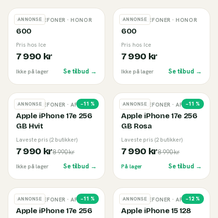
ANNONSE
ANNONSE
MOBILTELEFONER
· HONOR
MOBILTELEFONER
· HONOR
600
600
Pris hos Ice
Pris hos Ice
7 990 kr
7 990 kr
Se tilbud →
Se tilbud →
Ikke på lager
Ikke på lager
−
11
%
−
11
%
ANNONSE
ANNONSE
MOBILTELEFONER
· APPLE
MOBILTELEFONER
· APPLE
Apple iPhone 17e 256
Apple iPhone 17e 256
GB Hvit
GB Rosa
Laveste pris (2 butikker)
Laveste pris (2 butikker)
7 990 kr
7 990 kr
8 990 kr
8 990 kr
Se tilbud →
Se tilbud →
Ikke på lager
På lager
−
11
%
−
12
%
ANNONSE
ANNONSE
MOBILTELEFONER
· APPLE
MOBILTELEFONER
· APPLE
Apple iPhone 17e 256
Apple iPhone 15 128