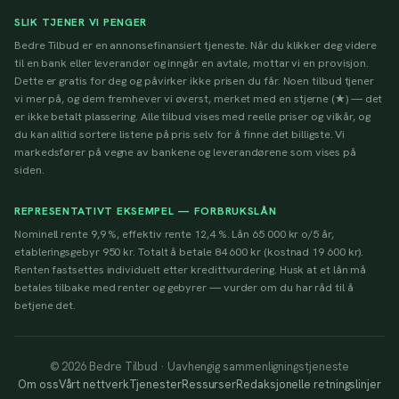
SLIK TJENER VI PENGER
Bedre Tilbud er en annonsefinansiert tjeneste. Når du klikker deg videre
til en bank eller leverandør og inngår en avtale, mottar vi en provisjon.
Dette er gratis for deg og påvirker ikke prisen du får. Noen tilbud tjener
vi mer på, og dem fremhever vi øverst, merket med en stjerne (★) — det
er ikke betalt plassering. Alle tilbud vises med reelle priser og vilkår, og
du kan alltid sortere listene på pris selv for å finne det billigste. Vi
markedsfører på vegne av bankene og leverandørene som vises på
siden.
REPRESENTATIVT EKSEMPEL — FORBRUKSLÅN
Nominell rente 9,9 %, effektiv rente 12,4 %. Lån 65 000 kr o/5 år,
etableringsgebyr 950 kr. Totalt å betale 84 600 kr (kostnad 19 600 kr).
Renten fastsettes individuelt etter kredittvurdering. Husk at et lån må
betales tilbake med renter og gebyrer — vurder om du har råd til å
betjene det.
© 2026 Bedre Tilbud · Uavhengig sammenligningstjeneste
Om oss
Vårt nettverk
Tjenester
Ressurser
Redaksjonelle retningslinjer