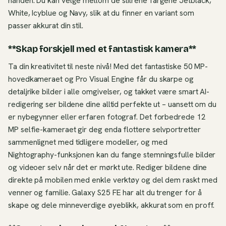
hånden. Du kan velge mellom de stilrene fargene Jetblack,
White, Icyblue og Navy, slik at du finner en variant som
passer akkurat din stil.
**Skap forskjell med et fantastisk kamera**
Ta din kreativitet til neste nivå! Med det fantastiske 50 MP-
hovedkameraet og Pro Visual Engine får du skarpe og
detaljrike bilder i alle omgivelser, og takket være smart AI-
redigering ser bildene dine alltid perfekte ut – uansett om du
er nybegynner eller erfaren fotograf. Det forbedrede 12
MP selfie-kameraet gir deg enda flottere selvportretter
sammenlignet med tidligere modeller, og med
Nightography-funksjonen kan du fange stemningsfulle bilder
og videoer selv når det er mørkt ute. Rediger bildene dine
direkte på mobilen med enkle verktøy og del dem raskt med
venner og familie. Galaxy S25 FE har alt du trenger for å
skape og dele minneverdige øyeblikk, akkurat som en proff.