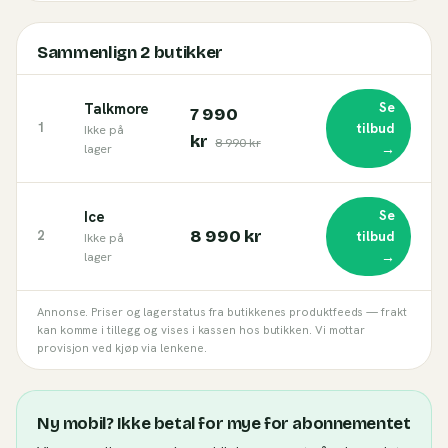
Sammenlign
2
butikker
Se
Talkmore
7 990
1
tilbud
Ikke på
kr
8 990 kr
→
lager
Se
Ice
8 990 kr
2
tilbud
Ikke på
→
lager
Annonse. Priser og lagerstatus fra butikkenes produktfeeds — frakt
kan komme i tillegg og vises i kassen hos butikken. Vi mottar
provisjon ved kjøp via lenkene.
Ny mobil? Ikke betal for mye for abonnementet