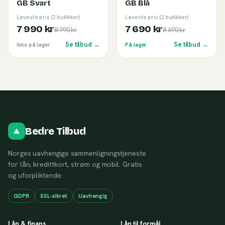
GB Svart
GB Blå
Laveste pris (2 butikker)
Laveste pris (2 butikker)
7 990 kr
7 690 kr
8 990 kr
8 690 kr
Se tilbud →
Se tilbud →
Ikke på lager
På lager
Bedre Tilbud
Norges uavhengige sammenligningstjeneste
for lån, kredittkort, strøm og mobil. Gratis
og uforpliktende.
GDPR
SSL-sikret
Uavhengig
Lån & finans
Lån til formål