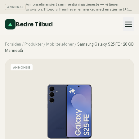
Annonsefinansiert sammenligningstjeneste — vi tjener
ANNONSE
provisjon. Tilbud vi fremhever er merket med en stjerne (★);
du kan alltid sortere listene på pris selv.
Slik tjener vi penger →
Bedre Tilbud
Forsiden
/
Produkter
/
Mobiltelefoner
/
Samsung Galaxy S25 FE 128 GB
Marineblå
ANNONSE