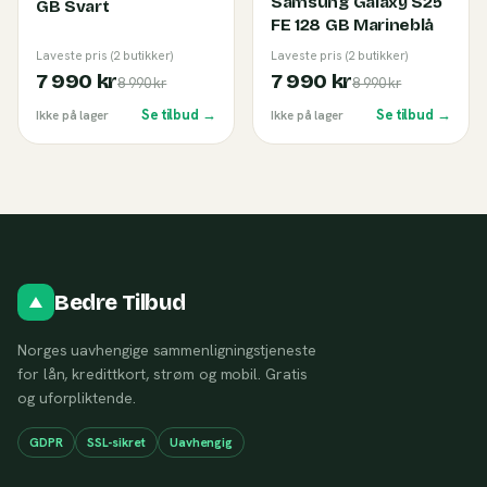
Samsung Galaxy S25
GB Svart
FE 128 GB Marineblå
Laveste pris (2 butikker)
Laveste pris (2 butikker)
7 990 kr
7 990 kr
8 990 kr
8 990 kr
Se tilbud →
Se tilbud →
Ikke på lager
Ikke på lager
Bedre Tilbud
Norges uavhengige sammenligningstjeneste
for lån, kredittkort, strøm og mobil. Gratis
og uforpliktende.
GDPR
SSL-sikret
Uavhengig