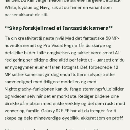
hånden. Du kan velge mellom de stilrene fargene Jetblack,
White, Icyblue og Navy, slik at du finner en variant som
passer akkurat din stil.
**Skap forskjell med et fantastisk kamera**
Ta din kreativitet til neste nivå! Med det fantastiske 50 MP-
hovedkameraet og Pro Visual Engine får du skarpe og
detaljrike bilder i alle omgivelser, og takket være smart AI-
redigering ser bildene dine alltid perfekte ut – uansett om du
er nybegynner eller erfaren fotograf. Det forbedrede 12
MP selfie-kameraet gir deg enda flottere selvportretter
sammenlignet med tidligere modeller, og med
Nightography-funksjonen kan du fange stemningsfulle bilder
og videoer selv når det er mørkt ute. Rediger bildene dine
direkte på mobilen med enkle verktøy og del dem raskt med
venner og familie. Galaxy S25 FE har alt du trenger for å
skape og dele minneverdige øyeblikk, akkurat som en proff.