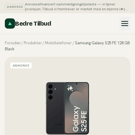
Annonsefinansiert sammenligningstjeneste — vi tjener
ANNONSE
provisjon. Tilbud vi fremhever er merket med en stjerne (★);
du kan alltid sortere listene på pris selv.
Slik tjener vi penger →
Bedre Tilbud
Forsiden
/
Produkter
/
Mobiltelefoner
/
Samsung Galaxy S25 FE 128 GB
Black
ANNONSE