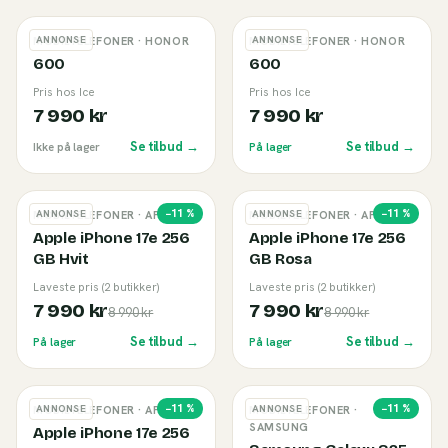
ANNONSE
ANNONSE
MOBILTELEFONER
· HONOR
MOBILTELEFONER
· HONOR
600
600
Pris hos Ice
Pris hos Ice
7 990 kr
7 990 kr
Se tilbud →
Se tilbud →
Ikke på lager
På lager
−
11
%
−
11
%
ANNONSE
ANNONSE
MOBILTELEFONER
· APPLE
MOBILTELEFONER
· APPLE
Apple iPhone 17e 256
Apple iPhone 17e 256
GB Hvit
GB Rosa
Laveste pris (2 butikker)
Laveste pris (2 butikker)
7 990 kr
7 990 kr
8 990 kr
8 990 kr
Se tilbud →
Se tilbud →
På lager
På lager
−
11
%
−
11
%
ANNONSE
ANNONSE
MOBILTELEFONER
· APPLE
MOBILTELEFONER
·
SAMSUNG
Apple iPhone 17e 256