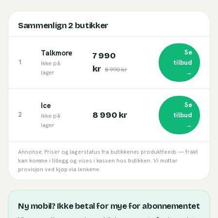
Sammenlign
2
butikker
Se
Talkmore
7 990
1
tilbud
Ikke på
kr
8 990 kr
→
lager
Se
Ice
8 990 kr
2
tilbud
Ikke på
→
lager
Annonse. Priser og lagerstatus fra butikkenes produktfeeds — frakt
kan komme i tillegg og vises i kassen hos butikken. Vi mottar
provisjon ved kjøp via lenkene.
Ny mobil? Ikke betal for mye for abonnementet