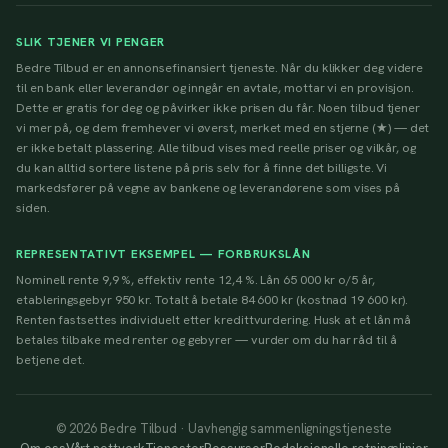
SLIK TJENER VI PENGER
Bedre Tilbud er en annonsefinansiert tjeneste. Når du klikker deg videre
til en bank eller leverandør og inngår en avtale, mottar vi en provisjon.
Dette er gratis for deg og påvirker ikke prisen du får. Noen tilbud tjener
vi mer på, og dem fremhever vi øverst, merket med en stjerne (★) — det
er ikke betalt plassering. Alle tilbud vises med reelle priser og vilkår, og
du kan alltid sortere listene på pris selv for å finne det billigste. Vi
markedsfører på vegne av bankene og leverandørene som vises på
siden.
REPRESENTATIVT EKSEMPEL — FORBRUKSLÅN
Nominell rente 9,9 %, effektiv rente 12,4 %. Lån 65 000 kr o/5 år,
etableringsgebyr 950 kr. Totalt å betale 84 600 kr (kostnad 19 600 kr).
Renten fastsettes individuelt etter kredittvurdering. Husk at et lån må
betales tilbake med renter og gebyrer — vurder om du har råd til å
betjene det.
© 2026 Bedre Tilbud · Uavhengig sammenligningstjeneste