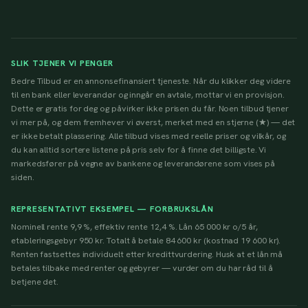
SLIK TJENER VI PENGER
Bedre Tilbud er en annonsefinansiert tjeneste. Når du klikker deg videre
til en bank eller leverandør og inngår en avtale, mottar vi en provisjon.
Dette er gratis for deg og påvirker ikke prisen du får. Noen tilbud tjener
vi mer på, og dem fremhever vi øverst, merket med en stjerne (★) — det
er ikke betalt plassering. Alle tilbud vises med reelle priser og vilkår, og
du kan alltid sortere listene på pris selv for å finne det billigste. Vi
markedsfører på vegne av bankene og leverandørene som vises på
siden.
REPRESENTATIVT EKSEMPEL — FORBRUKSLÅN
Nominell rente 9,9 %, effektiv rente 12,4 %. Lån 65 000 kr o/5 år,
etableringsgebyr 950 kr. Totalt å betale 84 600 kr (kostnad 19 600 kr).
Renten fastsettes individuelt etter kredittvurdering. Husk at et lån må
betales tilbake med renter og gebyrer — vurder om du har råd til å
betjene det.