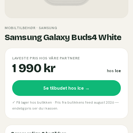
MOBILTILBEHØR
· SAMSUNG
Samsung Galaxy Buds4 White
LAVESTE PRIS HOS VÅRE PARTNERE
1 990 kr
hos
Ice
Se tilbudet hos
Ice
→
✓ På lager hos butikken ·
Pris fra butikkens feed
august 2026
—
endelig pris ser du i kassen.