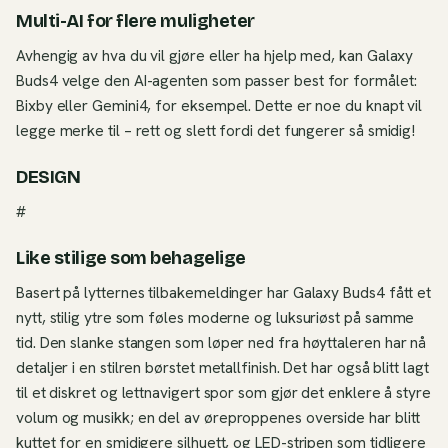
Multi-AI for flere muligheter
Avhengig av hva du vil gjøre eller ha hjelp med, kan Galaxy
Buds4 velge den AI-agenten som passer best for formålet:
Bixby eller Gemini4, for eksempel. Dette er noe du knapt vil
legge merke til – rett og slett fordi det fungerer så smidig!
DESIGN
#
Like stilige som behagelige
Basert på lytternes tilbakemeldinger har Galaxy Buds4 fått et
nytt, stilig ytre som føles moderne og luksuriøst på samme
tid. Den slanke stangen som løper ned fra høyttaleren har nå
detaljer i en stilren børstet metallfinish. Det har også blitt lagt
til et diskret og lettnavigert spor som gjør det enklere å styre
volum og musikk; en del av øreproppenes overside har blitt
kuttet for en smidigere silhuett, og LED-stripen som tidligere