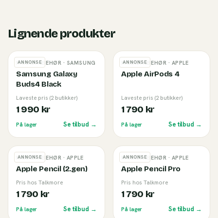
Lignende produkter
ANNONSE
ANNONSE
MOBILTILBEHØR
· SAMSUNG
MOBILTILBEHØR
· APPLE
Samsung Galaxy
Apple AirPods 4
Buds4 Black
Laveste pris (2 butikker)
Laveste pris (2 butikker)
1 990 kr
1 790 kr
Se tilbud →
Se tilbud →
På lager
På lager
ANNONSE
ANNONSE
MOBILTILBEHØR
· APPLE
MOBILTILBEHØR
· APPLE
Apple Pencil (2.gen)
Apple Pencil Pro
Pris hos Talkmore
Pris hos Talkmore
1 790 kr
1 790 kr
Se tilbud →
Se tilbud →
På lager
På lager