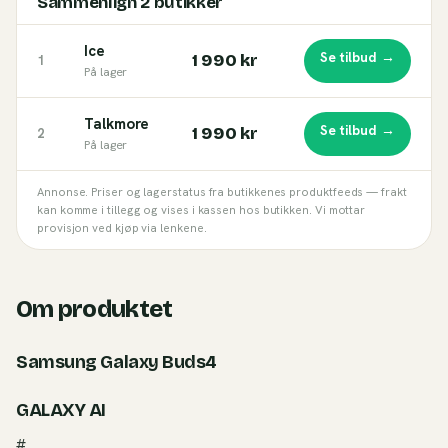
Sammenlign
2
butikker
Ice
Se tilbud →
1 990 kr
1
På lager
Talkmore
Se tilbud →
1 990 kr
2
På lager
Annonse. Priser og lagerstatus fra butikkenes produktfeeds — frakt
kan komme i tillegg og vises i kassen hos butikken. Vi mottar
provisjon ved kjøp via lenkene.
Om produktet
Samsung Galaxy Buds4
GALAXY AI
#