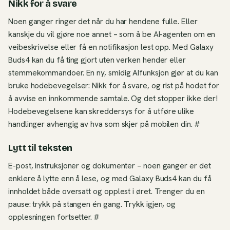
Nikk for å svare
Noen ganger ringer det når du har hendene fulle. Eller
kanskje du vil gjøre noe annet – som å be AI-agenten om en
veibeskrivelse eller få en notifikasjon lest opp. Med Galaxy
Buds4 kan du få ting gjort uten verken hender eller
stemmekommandoer. En ny, smidig AIfunksjon gjør at du kan
bruke hodebevegelser: Nikk for å svare, og rist på hodet for
å avvise en innkommende samtale. Og det stopper ikke der!
Hodebevegelsene kan skreddersys for å utføre ulike
handlinger avhengig av hva som skjer på mobilen din. #
Lytt til teksten
E-post, instruksjoner og dokumenter – noen ganger er det
enklere å lytte enn å lese, og med Galaxy Buds4 kan du få
innholdet både oversatt og opplest i øret. Trenger du en
pause: trykk på stangen én gang. Trykk igjen, og
opplesningen fortsetter. #