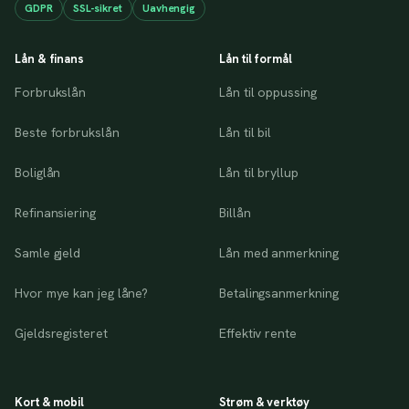
GDPR
SSL-sikret
Uavhengig
Lån & finans
Lån til formål
Forbrukslån
Lån til oppussing
Beste forbrukslån
Lån til bil
Boliglån
Lån til bryllup
Refinansiering
Billån
Samle gjeld
Lån med anmerkning
Hvor mye kan jeg låne?
Betalingsanmerkning
Gjeldsregisteret
Effektiv rente
Kort & mobil
Strøm & verktøy