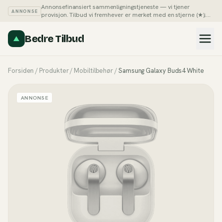
Annonsefinansiert sammenligningstjeneste — vi tjener
ANNONSE
provisjon. Tilbud vi fremhever er merket med en stjerne (★);
du kan alltid sortere listene på pris selv.
Slik tjener vi penger →
Bedre Tilbud
Forsiden
/
Produkter
/
Mobiltilbehør
/
Samsung Galaxy Buds4 White
ANNONSE