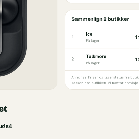
Sammenlign
2
butikker
Ice
1
1
På lager
Talkmore
1
2
På lager
Annonse. Priser og lagerstatus fra buti
kassen hos butikken. Vi mottar provisjo
et
uds4