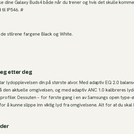
ke dine Galaxy Buds4 både når du trener og hvis det skulle komme 
 til IP546. #
de stilrene fargene Black og White.
seg etter deg
r lydopplevelsen din på største alvor. Med adaptiv EQ 2.0 balans
å den aktuelle omgivelsen, og med adaptiv ANC 1.0 kalibreres lyd
teprofiler. Dessuten – for første gang i en av Samsungs open typ
å kunne slippe inn viktig lyd fra omgivelsene. Alt for at du skal 
 der