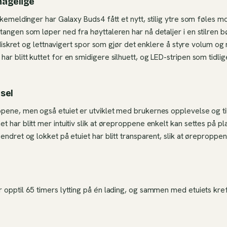
hagelige
akemeldinger har Galaxy Buds4 fått et nytt, stilig ytre som føles m
angen som løper ned fra høyttaleren har nå detaljer i en stilren bø
et diskret og lettnavigert spor som gjør det enklere å styre volum og
r blitt kuttet for en smidigere silhuett, og LED-stripen som tidlig
ksel
pene, men også etuiet er utviklet med brukernes opplevelse og ti
 har blitt mer intuitiv slik at øreproppene enkelt kan settes på pla
endret og lokket på etuiet har blitt transparent, slik at øreproppen
 opptil 65 timers lytting på én lading, og sammen med etuiets kreft