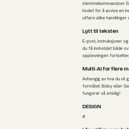
stemmekommandoer. En ny
hodet for å avvise en 
utføre ulike handlinger
Lytt til teksten
E-post, instruksjoner o
du få innholdet både ov
opplesningen fortsetter
Multi-AI for flere 
Avhengig av hva du vil 
formålet: Bixby eller Ge
fungerer så smidig!
DESIGN
#