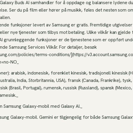
alaxy Buds AI samhandler for å oppdage og balansere lydene du h
se. Ser du på film eller hører på musikk, føles det nesten som om 
allen.
ende funksjoner levert av Samsung er gratis. Fremtidige utgivelser
ler nye tjenester som tilbys mot betaling. Ulike vilkår kan gjelde 
 AI grunnleggende funksjoner er de tjenestene som er oppført unde
nde Samsung Services Vilkår. For detaljer, besøk
sung.com/policies/terms-conditions/](https://v3.account.samsung.c
le=no-NO_
oner): arabisk, indonesisk, forenklet kinesisk, tradisjonell kinesisk 
tralia, India, Storbritannia, USA), fransk (Canada, Frankrike), tysk, h
sisk (Brasil, Portugal), rumensk, russisk (Russland), spansk (Mexico,
namesisk._
il en Samsung Galaxy-mobil med Galaxy AI._
sung Galaxy-mobil. Gemini er tilgjengelig for både Samsung Gala