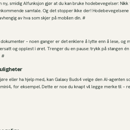
, smidig AIfunksjon gjør at du kan bruke hodebevegelser: Nikk fo
innkommende samtale. Og det stopper ikke der! Hodebevegelsene 
 avhengig av hva som skjer på mobilen din. #
g dokumenter – noen ganger er det enklere å lytte enn å lese, og
ersatt og opplest i øret. Trenger du en pause: trykk på stangen én 
. #
muligheter
gjøre eller ha hjelp med, kan Galaxy Buds4 velge den AI-agenten s
mini4, for eksempel. Dette er noe du knapt vil legge merke til – ret