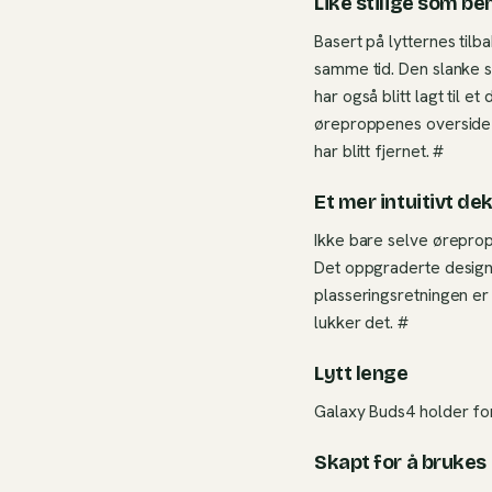
Like stilige som be
Basert på lytternes tilb
samme tid. Den slanke st
har også blitt lagt til 
øreproppenes overside ha
har blitt fjernet. #
Et mer intuitivt de
Ikke bare selve øreprop
Det oppgraderte designet
plasseringsretningen er 
lukker det. #
Lytt lenge
Galaxy Buds4 holder for
Skapt for å brukes