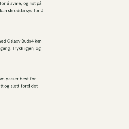
r å svare, og rist på
kan skreddersys for å
 med Galaxy Buds4 kan
gang. Trykk igjen, og
om passer best for
t og slett fordi det