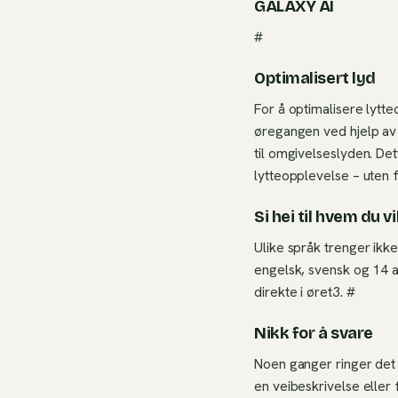
GALAXY AI
#
Optimalisert lyd
For å optimalisere lytte
øregangen ved hjelp av 
til omgivelseslyden. De
lytteopplevelse – uten 
Si hei til hvem du vi
Ulike språk trenger ikk
engelsk, svensk og 14 
direkte i øret3. #
Nikk for å svare
Noen ganger ringer det 
en veibeskrivelse eller 