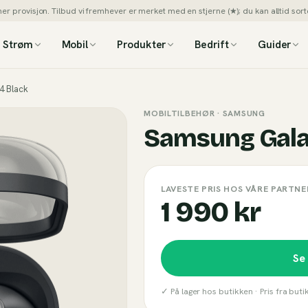
 provisjon. Tilbud vi fremhever er merket med en stjerne (★); du kan alltid sorte
Strøm
Mobil
Produkter
Bedrift
Guider
4 Black
MOBILTILBEHØR
· SAMSUNG
Samsung Gala
LAVESTE PRIS HOS VÅRE PARTNE
1 990 kr
Se
✓ På lager hos butikken ·
Pris fra but