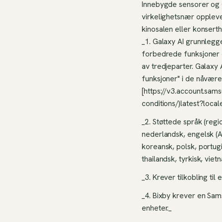
Innebygde sensorer og G
virkelighetsnær opplevel
kinosalen eller konserth
_1. Galaxy AI grunnlegg
forbedrede funksjoner el
av tredjeparter. Galaxy
funksjoner" i de nåvære
[https://v3.account.sam
conditions/)latest?loca
_2. Støttede språk (regi
nederlandsk, engelsk (Aus
koreansk, polsk, portugi
thailandsk, tyrkisk, viet
_3. Krever tilkobling t
_4. Bixby krever en Sam
enheter._