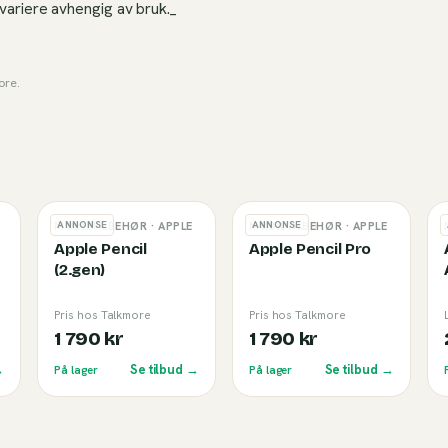
 variere avhengig av bruk._
ore
.
ANNONSE
ANNONSE
MOBILTILBEHØR
· APPLE
MOBILTILBEHØR
· APPLE
Apple Pencil
Apple Pencil Pro
(2.gen)
Pris hos Talkmore
Pris hos Talkmore
1 790 kr
1 790 kr
→
Se tilbud →
Se tilbud →
På lager
På lager