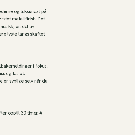
oderne og luksuriøst på
rstet metallfinish. Det
 musikk; en del av
ere lyste langs skaftet
lbakemeldinger i fokus.
ss og tas ut;
e er synlige selv når du
er opptil 30 timer. #