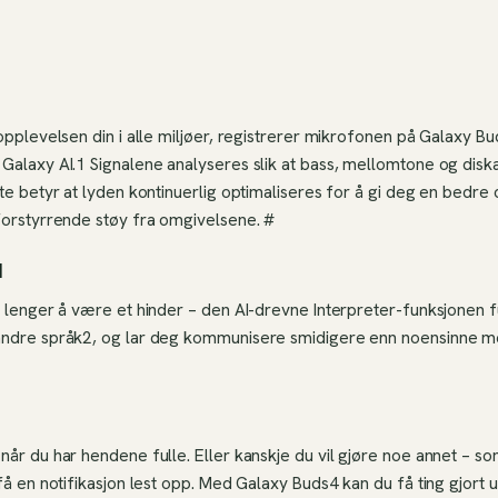
opplevelsen din i alle miljøer, registrerer mikrofonen på Galaxy Bu
Galaxy AI.1 Signalene analyseres slik at bass, mellomtone og diska
tte betyr at lyden kontinuerlig optimaliseres for å gi deg en bedr
forstyrrende støy fra omgivelsene. #
l
e lenger å være et hinder – den AI-drevne Interpreter-funksjonen 
andre språk2, og lar deg kommunisere smidigere enn noensinne m
når du har hendene fulle. Eller kanskje du vil gjøre noe annet – 
få en notifikasjon lest opp. Med Galaxy Buds4 kan du få ting gjort 