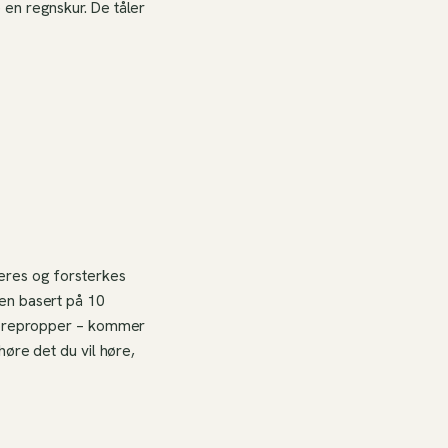
en regnskur. De tåler
eres og forsterkes
en basert på 10
e-ørepropper – kommer
høre det du vil høre,