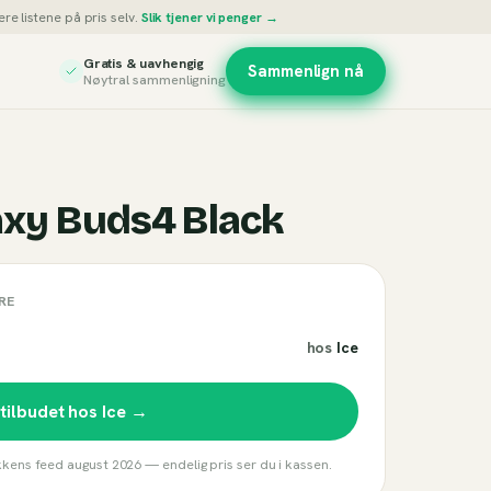
re listene på pris selv.
Slik tjener vi penger →
Gratis & uavhengig
Sammenlign nå
Nøytral sammenligning
xy Buds4 Black
RE
hos
Ice
 tilbudet hos
Ice
→
ikkens feed
august 2026
— endelig pris ser du i kassen.