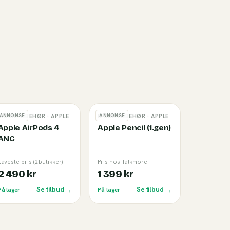
ANNONSE
ANNONSE
MOBILTILBEHØR
· APPLE
MOBILTILBEHØR
· APPLE
Apple AirPods 4
Apple Pencil (1.gen)
ANC
Laveste pris (2 butikker)
Pris hos Talkmore
2 490 kr
1 399 kr
Se tilbud →
Se tilbud →
På lager
På lager