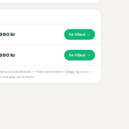
 990 kr
Se tilbud →
 990 kr
Se tilbud →
kkenes produktfeeds — frakt kan komme i tillegg og vises i
n ved kjøp via lenkene.