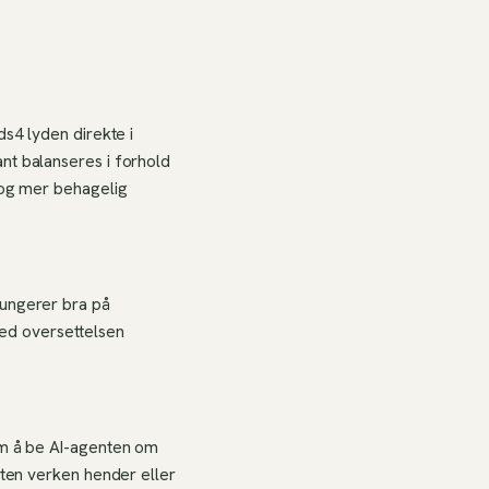
ds4 lyden direkte i
nt balanseres i forhold
e og mer behagelig
fungerer bra på
ed oversettelsen
som å be AI-agenten om
uten verken hender eller