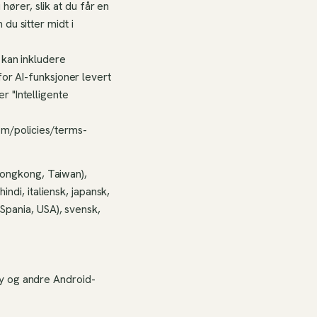
ører, slik at du får en
du sitter midt i
 kan inkludere
for AI-funksjoner levert
r "Intelligente
om/policies/terms-
(Hongkong, Taiwan),
indi, italiensk, japansk,
 Spania, USA), svensk,
xy og andre Android-