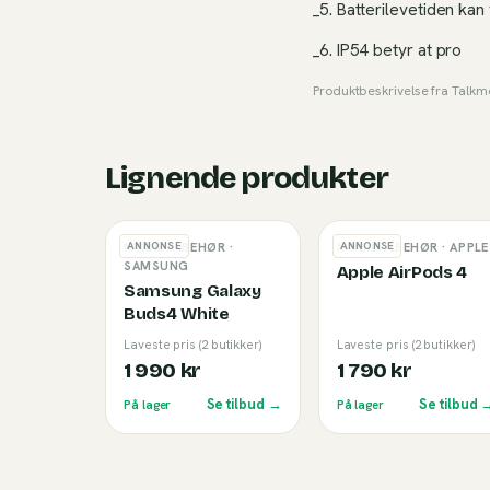
_5. Batterilevetiden kan
_6. IP54 betyr at pro
Produktbeskrivelse fra
Talkm
Lignende produkter
ANNONSE
ANNONSE
MOBILTILBEHØR
·
MOBILTILBEHØR
· APPLE
SAMSUNG
Apple AirPods 4
Samsung Galaxy
Buds4 White
Laveste pris (2 butikker)
Laveste pris (2 butikker)
1 990 kr
1 790 kr
Se tilbud →
Se tilbud 
På lager
På lager