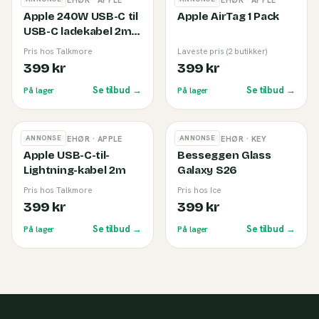
MOBILTILBEHØR
· APPLE
MOBILTILBEHØR
· APPLE
Apple 240W USB-C til
Apple AirTag 1 Pack
USB-C ladekabel 2m
White
Pris hos Talkmore
Laveste pris (2 butikker)
399 kr
399 kr
Se tilbud →
Se tilbud →
På lager
På lager
ANNONSE
ANNONSE
MOBILTILBEHØR
· APPLE
MOBILTILBEHØR
· KEY
Apple USB-C-til-
Besseggen Glass
Lightning-kabel 2m
Galaxy S26
Pris hos Talkmore
Pris hos Ice
399 kr
399 kr
Se tilbud →
Se tilbud →
På lager
På lager