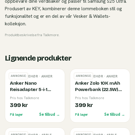
oppbevare dine verdisaker og passer til Samsung S25 Ultra.
Produsert av KEY, kombinerer denne lommeboken stil og
funksjonalitet og er en del av vår Vesker & Wallets-
kolleksjon.
Produktbeskrivelse fra
Talkmore
.
Lignende produkter
ANNONSE
ANNONSE
MOBILTILBEHØR
· ANKER
MOBILTILBEHØR
· ANKER
Anker Nano
Anker Zolo 10K mAh
Reisadapter 5-i-1
Powerbank (22.5W)
(20W) White
Black
Pris hos Talkmore
Pris hos Talkmore
399 kr
399 kr
Se tilbud →
Se tilbud →
På lager
På lager
ANNONSE
ANNONSE