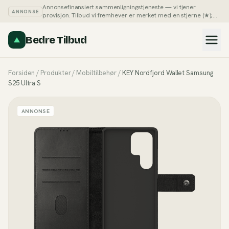
Annonsefinansiert sammenligningstjeneste — vi tjener
ANNONSE
provisjon. Tilbud vi fremhever er merket med en stjerne (★);
du kan alltid sortere listene på pris selv.
Slik tjener vi penger →
Bedre Tilbud
Forsiden
/
Produkter
/
Mobiltilbehør
/
KEY Nordfjord Wallet Samsung
S25 Ultra S
ANNONSE