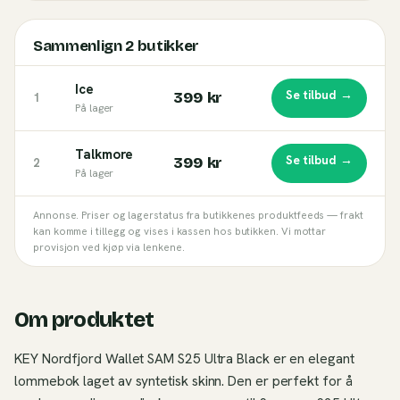
Sammenlign
2
butikker
Ice
Se tilbud →
399 kr
1
På lager
Talkmore
Se tilbud →
399 kr
2
På lager
Annonse. Priser og lagerstatus fra butikkenes produktfeeds — frakt
kan komme i tillegg og vises i kassen hos butikken. Vi mottar
provisjon ved kjøp via lenkene.
Om produktet
KEY Nordfjord Wallet SAM S25 Ultra Black er en elegant
lommebok laget av syntetisk skinn. Den er perfekt for å