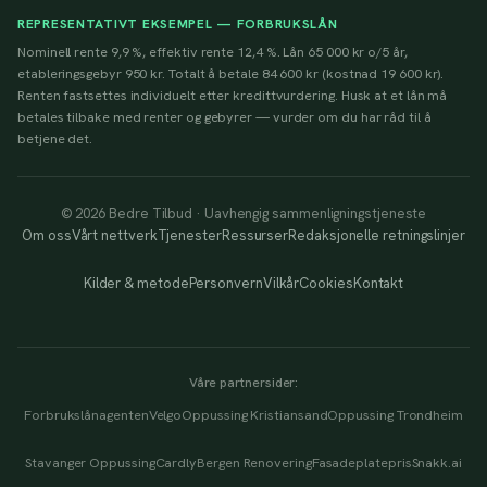
REPRESENTATIVT EKSEMPEL — FORBRUKSLÅN
Nominell rente 9,9 %, effektiv rente 12,4 %. Lån 65 000 kr o/5 år,
etableringsgebyr 950 kr. Totalt å betale 84 600 kr (kostnad 19 600 kr).
Renten fastsettes individuelt etter kredittvurdering. Husk at et lån må
betales tilbake med renter og gebyrer — vurder om du har råd til å
betjene det.
© 2026 Bedre Tilbud · Uavhengig sammenligningstjeneste
Om oss
Vårt nettverk
Tjenester
Ressurser
Redaksjonelle retningslinjer
Kilder & metode
Personvern
Vilkår
Cookies
Kontakt
Våre partnersider:
Forbrukslånagenten
Velgo
Oppussing Kristiansand
Oppussing Trondheim
Stavanger Oppussing
Cardly
Bergen Renovering
Fasadeplatepris
Snakk.ai