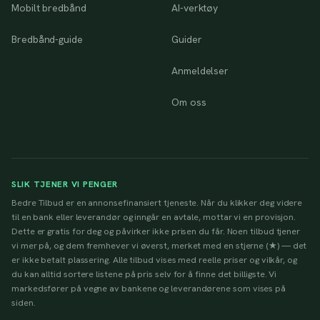
Mobilt bredbånd
AI-verktøy
Bredbånd-guide
Guider
Anmeldelser
Om oss
SLIK TJENER VI PENGER
Bedre Tilbud er en annonsefinansiert tjeneste. Når du klikker deg videre
til en bank eller leverandør og inngår en avtale, mottar vi en provisjon.
Dette er gratis for deg og påvirker ikke prisen du får. Noen tilbud tjener
vi mer på, og dem fremhever vi øverst, merket med en stjerne (★) — det
er ikke betalt plassering. Alle tilbud vises med reelle priser og vilkår, og
du kan alltid sortere listene på pris selv for å finne det billigste. Vi
markedsfører på vegne av bankene og leverandørene som vises på
siden.