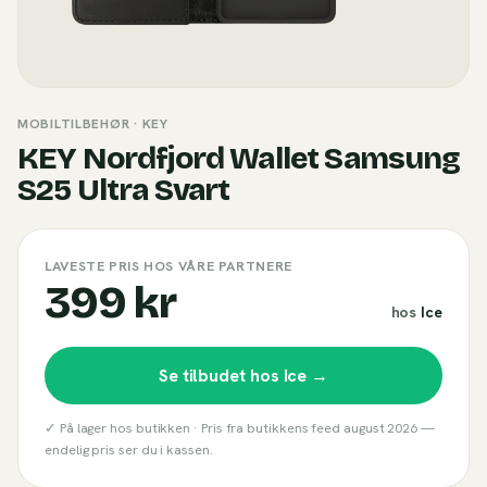
MOBILTILBEHØR
· KEY
KEY Nordfjord Wallet Samsung
S25 Ultra Svart
LAVESTE PRIS HOS VÅRE PARTNERE
399 kr
hos
Ice
Se tilbudet hos
Ice
→
✓ På lager hos butikken ·
Pris fra butikkens feed
august 2026
—
endelig pris ser du i kassen.