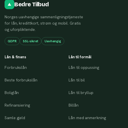
Bedre Tilbud
Norges uavhengige sammenligningstjeneste
for lån, kredittkort, strøm og mobil. Gratis
og uforpliktende.
GDPR
SSL-sikret
Uavhengig
Lån & finans
Lån til formål
Forbrukslån
Lån til oppussing
Beste forbrukslån
Lån til bil
Boliglån
Lån til bryllup
Refinansiering
Billån
Samle gjeld
Lån med anmerkning