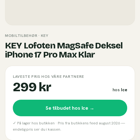
MOBILTILBEHØR
· KEY
KEY Lofoten MagSafe Deksel
iPhone 17 Pro Max Klar
LAVESTE PRIS HOS VÅRE PARTNERE
299 kr
hos
Ice
Se tilbudet hos
Ice
→
✓ På lager hos butikken ·
Pris fra butikkens feed
august 2026
—
endelig pris ser du i kassen.