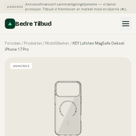
Annonsefinansiert sammenligningstjeneste — vi tjener
ANNONSE
provisjon. Tilbud vi fremhever er merket med en stjerne (★);
du kan alltid sortere listene på pris selv.
Slik tjener vi penger →
Bedre Tilbud
Forsiden
/
Produkter
/
Mobiltilbehør
/
KEY Lofoten MagSafe Deksel
iPhone 17 Pro
ANNONSE