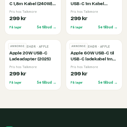
C 1,8m Kabel (240W)
USB-C 1m Kabel
White
(240W) White
Pris hos Talkmore
Pris hos Talkmore
299 kr
299 kr
Se tilbud →
Se tilbud →
På lager
På lager
ANNONSE
ANNONSE
MOBILTILBEHØR
· APPLE
MOBILTILBEHØR
· APPLE
Apple 20W USB-C
Apple 60W USB-C til
Ladeadapter (2025)
USB-C ladekabel 1m
White
Pris hos Talkmore
Pris hos Talkmore
299 kr
299 kr
Se tilbud →
Se tilbud →
På lager
På lager