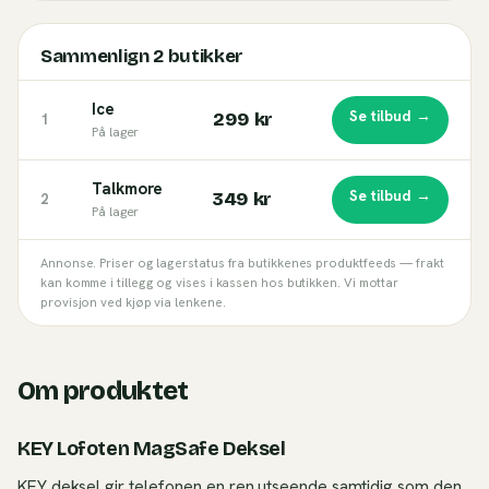
Sammenlign
2
butikker
Ice
Se tilbud →
299 kr
1
På lager
Talkmore
Se tilbud →
349 kr
2
På lager
Annonse. Priser og lagerstatus fra butikkenes produktfeeds — frakt
kan komme i tillegg og vises i kassen hos butikken. Vi mottar
provisjon ved kjøp via lenkene.
Om produktet
KEY Lofoten MagSafe Deksel
KEY deksel gir telefonen en ren utseende samtidig som den