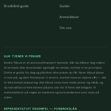
Bredbånd-guide
Guider
Anmeldelser
Om oss
SLIK TJENER VI PENGER
Bedre Tilbud er en annonsefinansiert tjeneste. Når du klikker deg videre
til en bank eller leverandør og inngår en avtale, mottar vi en provisjon.
Dette er gratis for deg og påvirker ikke prisen du får. Noen tilbud tjener
vi mer på, og dem fremhever vi øverst, merket med en stjerne (★) — det
er ikke betalt plassering. Alle tilbud vises med reelle priser og vilkår, og
du kan alltid sortere listene på pris selv for å finne det billigste. Vi
markedsfører på vegne av bankene og leverandørene som vises på
siden.
REPRESENTATIVT EKSEMPEL — FORBRUKSLÅN