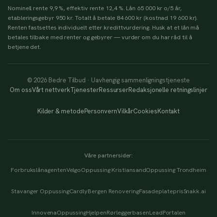
Nominell rente 9,9 %, effektiv rente 12,4 %. Lån 65 000 kr o/5 år,
etableringsgebyr 950 kr. Totalt å betale 84 600 kr (kostnad 19 600 kr).
Renten fastsettes individuelt etter kredittvurdering. Husk at et lån må
betales tilbake med renter og gebyrer — vurder om du har råd til å
betjene det.
© 2026 Bedre Tilbud · Uavhengig sammenligningstjeneste
Om oss
Vårt nettverk
Tjenester
Ressurser
Redaksjonelle retningslinjer
Kilder & metode
Personvern
Vilkår
Cookies
Kontakt
Våre partnersider:
Forbrukslånagenten
Velgo
Oppussing Kristiansand
Oppussing Trondheim
Stavanger Oppussing
Cardly
Bergen Renovering
Fasadeplatepris
Snakk.ai
Innovena
OppussingHjelpen
Rørleggerbasen
LeadPortalen