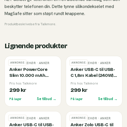
beskytter telefonen din. Dette tynne silikondekselet med
MagSafe sitter som støpt rundt knappene.
Produktbeskrivelse fra
Talkmore
.
Lignende produkter
ANNONSE
ANNONSE
MOBILTILBEHØR
· ANKER
MOBILTILBEHØR
· ANKER
Anker PowerCore
Anker USB-C til USB-
Slim 10.000 mAh
C 1,8m Kabel (240W)
Powerbank Black
Black
Pris hos Talkmore
Pris hos Talkmore
299 kr
299 kr
Se tilbud →
Se tilbud →
På lager
På lager
ANNONSE
ANNONSE
MOBILTILBEHØR
· ANKER
MOBILTILBEHØR
· ANKER
Anker USB-C til USB-
Anker Zolo USB-C til