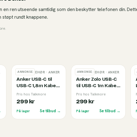
n en ren utseende samtidig som den beskytter telefonen din. Dette
 støpt rundt knappene.
ore
.
ANNONSE
ANNONSE
R
MOBILTILBEHØR
· ANKER
MOBILTILBEHØR
· ANKER
Anker USB-C til
Anker Zolo USB-C
USB-C 1,8m Kabel
til USB-C 1m Kabel
(240W) White
(240W) White
Pris hos Talkmore
Pris hos Talkmore
299 kr
299 kr
→
Se tilbud →
Se tilbud →
På lager
På lager