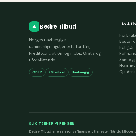
Lån & fi
Bedre Tilbud
Forbruk
Norges uavhengige
Beste fo
sammenligningstjeneste for lån,
Boliglån
kredittkort, strøm og mobil. Gratis og
Refinans
Samle gj
uforpliktende.
Hvor mye
Gjeldsre
GDPR
SSL-sikret
Uavhengig
SLIK TJENER VI PENGER
Bedre Tilbud er en annonsefinansiert tjeneste. Når du klikker d