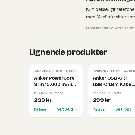
KEY deksel gir telefone
med MagSafe sitter som
Produktbeskrivelse fra
Talkm
Lignende produkter
ANNONSE
ANNONSE
MOBILTILBEHØR
· ANKER
MOBILTILBEHØR
· ANKE
Anker PowerCore
Anker USB-C til
Slim 10.000 mAh
USB-C 1,8m Kabel
Powerbank Black
(240W) Black
Pris hos Talkmore
Pris hos Talkmore
299 kr
299 kr
Se tilbud →
Se tilbud 
På lager
På lager