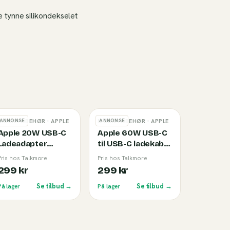
 tynne silikondekselet
ANNONSE
ANNONSE
MOBILTILBEHØR
· APPLE
MOBILTILBEHØR
· APPLE
Apple 20W USB-C
Apple 60W USB-C
Ladeadapter
til USB-C ladekabel
(2025)
1m White
Pris hos Talkmore
Pris hos Talkmore
299 kr
299 kr
Se tilbud →
Se tilbud →
På lager
På lager