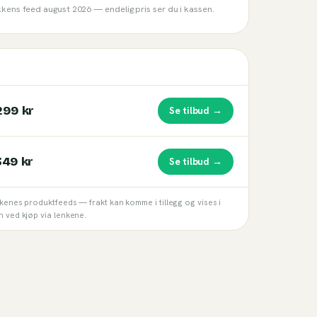
ikkens feed
august 2026
— endelig pris ser du i kassen.
299 kr
Se tilbud →
349 kr
Se tilbud →
kkenes produktfeeds — frakt kan komme i tillegg og vises i
n ved kjøp via lenkene.