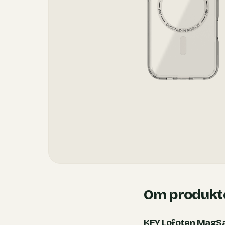
Om produkt
KEY Lofoten MagSa