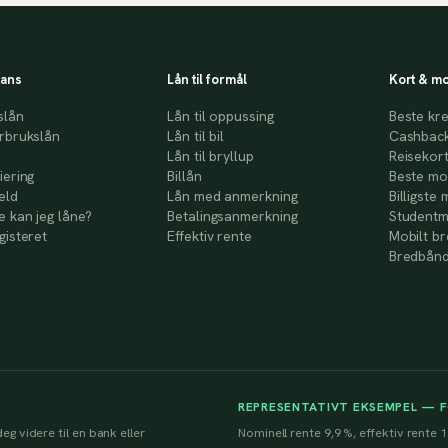
nans
Lån til formål
Kort & mo
slån
Lån til oppussing
Beste kre
rbrukslån
Lån til bil
Cashback
Lån til bryllup
Reisekor
iering
Billån
Beste mo
eld
Lån med anmerkning
Billigste 
 kan jeg låne?
Betalingsanmerkning
Studentm
gisteret
Effektiv rente
Mobilt b
Bredbånd
REPRESENTATIVT EKSEMPEL — 
eg videre til en bank eller
Nominell rente 9,9 %, effektiv rente 1