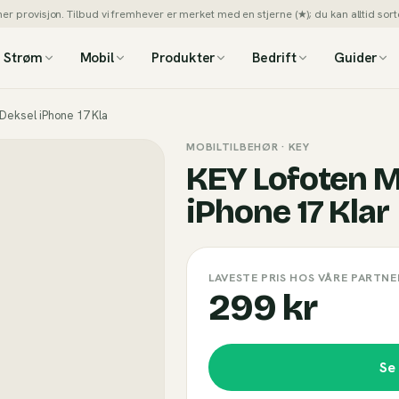
 provisjon. Tilbud vi fremhever er merket med en stjerne (★); du kan alltid sorte
Strøm
Mobil
Produkter
Bedrift
Guider
Deksel iPhone 17 Kla
MOBILTILBEHØR
· KEY
KEY Lofoten 
iPhone 17 Klar
LAVESTE PRIS HOS VÅRE PARTNE
299 kr
Se