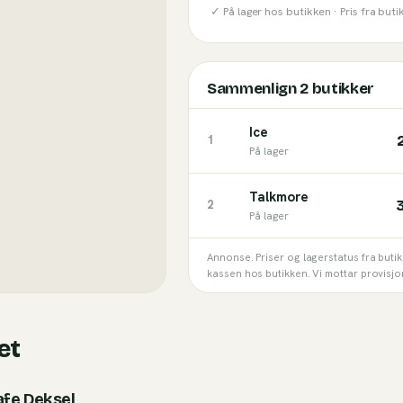
✓ På lager hos butikken ·
Pris fra but
Sammenlign
2
butikker
Ice
1
På lager
Talkmore
2
På lager
Annonse. Priser og lagerstatus fra buti
kassen hos butikken. Vi mottar provisjo
et
fe Deksel