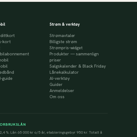
bil
Strøm & verktøy
dittkort
Strømavtaler
-kort
Billigste strøm
t
Strømpris-widget
bilabonnement
Produkter — sammenlign
mobil
priser
obil
Salgskalender & Black Friday
redbånd
Lånekalkulator
-guide
AI-verktøy
Guider
Anmeldelser
Om oss
FORBRUKSLÅN
2,4 %. Lån 65 000 kr o/5 år, etableringsgebyr 950 kr. Totalt å