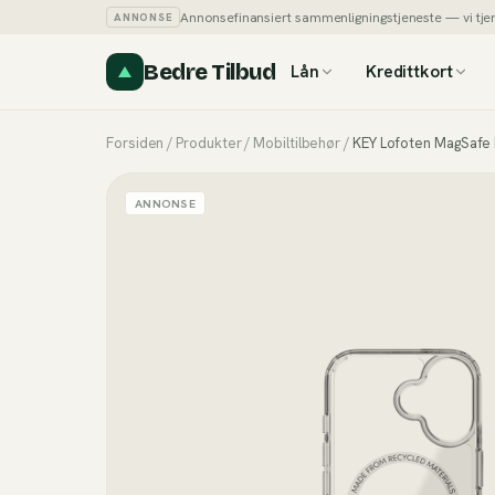
Annonsefinansiert sammenligningstjeneste — vi tjener
ANNONSE
Bedre Tilbud
Lån
Kredittkort
Forsiden
/
Produkter
/
Mobiltilbehør
/
KEY Lofoten MagSafe 
ANNONSE