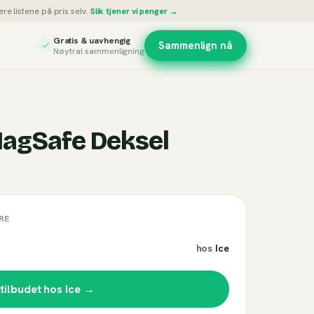
re listene på pris selv.
Slik tjener vi penger →
Gratis & uavhengig
Sammenlign nå
Nøytral sammenligning
MagSafe Deksel
RE
hos
Ice
 tilbudet hos
Ice
→