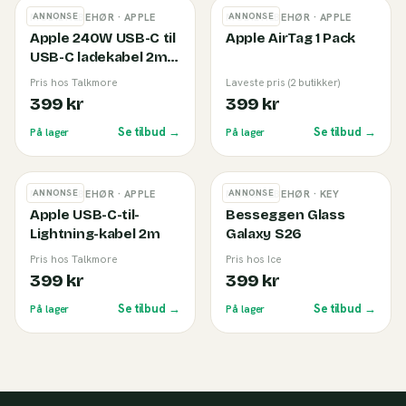
ANNONSE
ANNONSE
MOBILTILBEHØR
· APPLE
MOBILTILBEHØR
· APPLE
Apple 240W USB-C til
Apple AirTag 1 Pack
USB-C ladekabel 2m
White
Pris hos Talkmore
Laveste pris (2 butikker)
399 kr
399 kr
Se tilbud →
Se tilbud →
På lager
På lager
ANNONSE
ANNONSE
MOBILTILBEHØR
· APPLE
MOBILTILBEHØR
· KEY
Apple USB-C-til-
Besseggen Glass
Lightning-kabel 2m
Galaxy S26
Pris hos Talkmore
Pris hos Ice
399 kr
399 kr
Se tilbud →
Se tilbud →
På lager
På lager