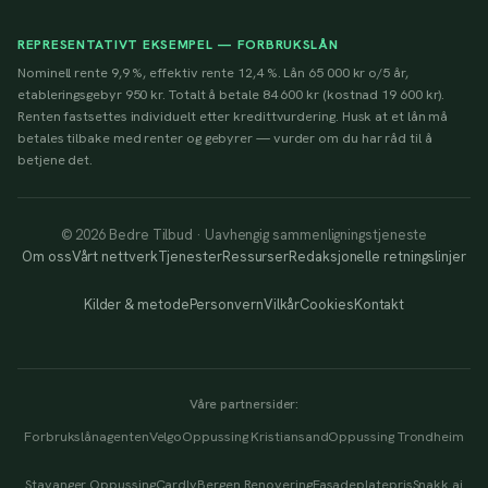
REPRESENTATIVT EKSEMPEL — FORBRUKSLÅN
Nominell rente 9,9 %, effektiv rente 12,4 %. Lån 65 000 kr o/5 år,
etableringsgebyr 950 kr. Totalt å betale 84 600 kr (kostnad 19 600 kr).
Renten fastsettes individuelt etter kredittvurdering. Husk at et lån må
betales tilbake med renter og gebyrer — vurder om du har råd til å
betjene det.
© 2026 Bedre Tilbud · Uavhengig sammenligningstjeneste
Om oss
Vårt nettverk
Tjenester
Ressurser
Redaksjonelle retningslinjer
Kilder & metode
Personvern
Vilkår
Cookies
Kontakt
Våre partnersider:
Forbrukslånagenten
Velgo
Oppussing Kristiansand
Oppussing Trondheim
Stavanger Oppussing
Cardly
Bergen Renovering
Fasadeplatepris
Snakk.ai