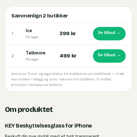
Sammenlign
2
butikker
Ice
Se tilbud →
399 kr
1
På lager
Talkmore
Se tilbud →
499 kr
2
På lager
Annonse. Priser og lagerstatus fra butikkenes produktfeeds — frakt
kan komme i tillegg og vises i kassen hos butikken. Vi mottar
provisjon ved kjøp via lenkene.
Om produktet
KEY Beskyttelsesglass for iPhone
Beskytt din nye mobil med et tynt transparent