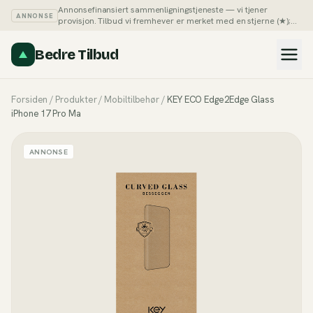
Annonsefinansiert sammenligningstjeneste — vi tjener
ANNONSE
provisjon. Tilbud vi fremhever er merket med en stjerne (★);
du kan alltid sortere listene på pris selv.
Slik tjener vi penger →
Bedre Tilbud
Forsiden
/
Produkter
/
Mobiltilbehør
/
KEY ECO Edge2Edge Glass
iPhone 17 Pro Ma
ANNONSE