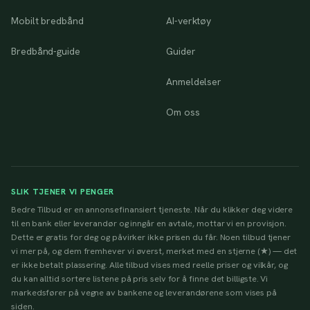
Mobilt bredbånd
AI-verktøy
Bredbånd-guide
Guider
Anmeldelser
Om oss
SLIK TJENER VI PENGER
Bedre Tilbud er en annonsefinansiert tjeneste. Når du klikker deg videre
til en bank eller leverandør og inngår en avtale, mottar vi en provisjon.
Dette er gratis for deg og påvirker ikke prisen du får. Noen tilbud tjener
vi mer på, og dem fremhever vi øverst, merket med en stjerne (★) — det
er ikke betalt plassering. Alle tilbud vises med reelle priser og vilkår, og
du kan alltid sortere listene på pris selv for å finne det billigste. Vi
markedsfører på vegne av bankene og leverandørene som vises på
siden.