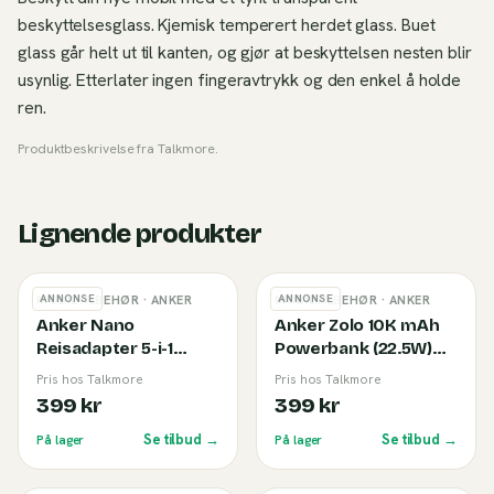
beskyttelsesglass. Kjemisk temperert herdet glass. Buet
glass går helt ut til kanten, og gjør at beskyttelsen nesten blir
usynlig. Etterlater ingen fingeravtrykk og den enkel å holde
ren.
Produktbeskrivelse fra
Talkmore
.
Lignende produkter
ANNONSE
ANNONSE
MOBILTILBEHØR
· ANKER
MOBILTILBEHØR
· ANKER
Anker Nano
Anker Zolo 10K mAh
Reisadapter 5-i-1
Powerbank (22.5W)
(20W) White
Black
Pris hos Talkmore
Pris hos Talkmore
399 kr
399 kr
Se tilbud →
Se tilbud →
På lager
På lager