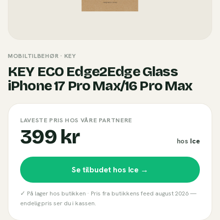
MOBILTILBEHØR
· KEY
KEY ECO Edge2Edge Glass
iPhone 17 Pro Max/16 Pro Max
LAVESTE PRIS HOS VÅRE PARTNERE
399 kr
hos
Ice
Se tilbudet hos
Ice
→
✓ På lager hos butikken ·
Pris fra butikkens feed
august 2026
—
endelig pris ser du i kassen.