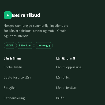
Bedre Tilbud
Norges uavhengige sammenligningstjeneste
for lån, kredittkort, strøm og mobil. Gratis
og uforpliktende.
GDPR
SSL-sikret
Uavhengig
Lån & finans
Lån til formål
Forbrukslån
Lån til oppussing
Beste forbrukslån
Lån til bil
Boliglån
Lån til bryllup
Refinansiering
Billån