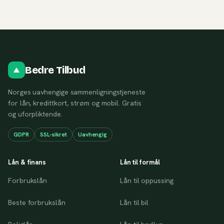
Bedre Tilbud
Norges uavhengige sammenligningstjeneste
for lån, kredittkort, strøm og mobil. Gratis
og uforpliktende.
GDPR
SSL-sikret
Uavhengig
Lån & finans
Lån til formål
Forbrukslån
Lån til oppussing
Beste forbrukslån
Lån til bil