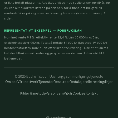
er ikke betalt plassering. Alle tilbud vises med reelle priser og vilkår, og
du kan alltid sortere listene på pris selv for å finne det billigste. Vi
markedsfører på vegne av bankene og leverandørene som vises på
siden.
REPRESENTATIVT EKSEMPEL — FORBRUKSLÅN
Nominell rente 9,9 %, effektiv rente 12,4 %. Lån 65 000 kr o/5 år,
etableringsgebyr 950 kr. Totalt å betale 84 600 kr (kostnad 19 600 kr).
Renten fastsettes individuelt etter kredittvurdering. Husk at et lån må
betales tilbake med renter og gebyrer — vurder om du har råd til å
betjene det.
© 2026 Bedre Tilbud · Uavhengig sammenligningstjeneste
Om oss
Vårt nettverk
Tjenester
Ressurser
Redaksjonelle retningslinjer
Kilder & metode
Personvern
Vilkår
Cookies
Kontakt
Våre partnersider: