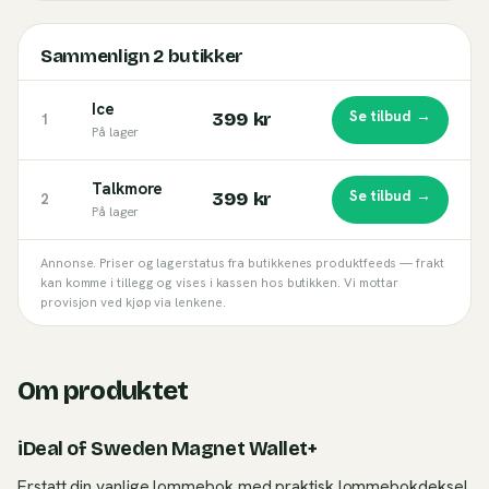
Sammenlign
2
butikker
Ice
Se tilbud →
399 kr
1
På lager
Talkmore
Se tilbud →
399 kr
2
På lager
Annonse. Priser og lagerstatus fra butikkenes produktfeeds — frakt
kan komme i tillegg og vises i kassen hos butikken. Vi mottar
provisjon ved kjøp via lenkene.
Om produktet
iDeal of Sweden Magnet Wallet+
Erstatt din vanlige lommebok med praktisk lommebokdeksel