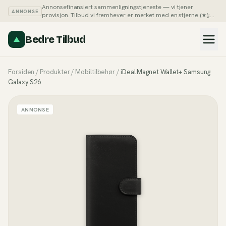
Annonsefinansiert sammenligningstjeneste — vi tjener
ANNONSE
provisjon. Tilbud vi fremhever er merket med en stjerne (★);
du kan alltid sortere listene på pris selv.
Slik tjener vi penger →
Bedre Tilbud
Forsiden
/
Produkter
/
Mobiltilbehør
/
iDeal Magnet Wallet+ Samsung
Galaxy S26
ANNONSE