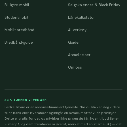
Billigste mobil
Salgskalender & Black Friday
Studentmobil
Lånekalkulator
Mobilt bredbånd
AI-verktøy
Bredbånd-guide
Guider
Anmeldelser
Om oss
SLIK TJENER VI PENGER
Bedre Tilbud er en annonsefinansiert tjeneste. Når du klikker deg videre
til en bank eller leverandør og inngår en avtale, mottar vi en provisjon.
Dette er gratis for deg og påvirker ikke prisen du får. Noen tilbud tjener
vi mer på, og dem fremhever vi øverst, merket med en stjerne (★) — det