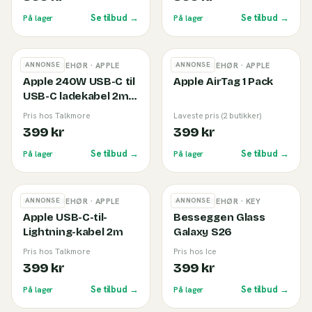
Se tilbud →
Se tilbud →
På lager
På lager
ANNONSE
ANNONSE
MOBILTILBEHØR
· APPLE
MOBILTILBEHØR
· APPLE
Apple 240W USB-C til
Apple AirTag 1 Pack
USB-C ladekabel 2m
White
Pris hos Talkmore
Laveste pris (2 butikker)
399 kr
399 kr
Se tilbud →
Se tilbud →
På lager
På lager
ANNONSE
ANNONSE
MOBILTILBEHØR
· APPLE
MOBILTILBEHØR
· KEY
Apple USB-C-til-
Besseggen Glass
Lightning-kabel 2m
Galaxy S26
Pris hos Talkmore
Pris hos Ice
399 kr
399 kr
Se tilbud →
Se tilbud →
På lager
På lager