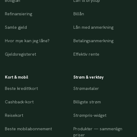
Boliglån
Lån til bryllup
Refinansiering
Billån
Samle gjeld
Lån med anmerkning
Hvor mye kan jeg låne?
Betalingsanmerkning
Gjeldsregisteret
Effektiv rente
Kort & mobil
Strøm & verktøy
Beste kredittkort
Strømavtaler
Cashback-kort
Billigste strøm
Reisekort
Strømpris-widget
Beste mobilabonnement
Produkter — sammenlign
priser