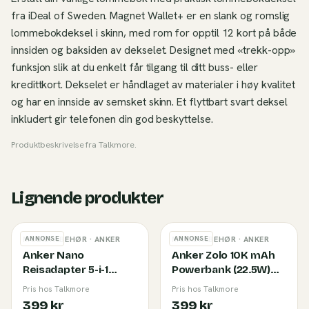
fra iDeal of Sweden. Magnet Wallet+ er en slank og romslig
lommebokdeksel i skinn, med rom for opptil 12 kort på både
innsiden og baksiden av dekselet. Designet med «trekk-opp»
funksjon slik at du enkelt får tilgang til ditt buss- eller
kredittkort. Dekselet er håndlaget av materialer i høy kvalitet
og har en innside av semsket skinn. Et flyttbart svart deksel
inkludert gir telefonen din god beskyttelse.
Produktbeskrivelse fra
Talkmore
.
Lignende produkter
ANNONSE
ANNONSE
MOBILTILBEHØR
· ANKER
MOBILTILBEHØR
· ANKER
Anker Nano
Anker Zolo 10K mAh
Reisadapter 5-i-1
Powerbank (22.5W)
(20W) White
Black
Pris hos Talkmore
Pris hos Talkmore
399 kr
399 kr