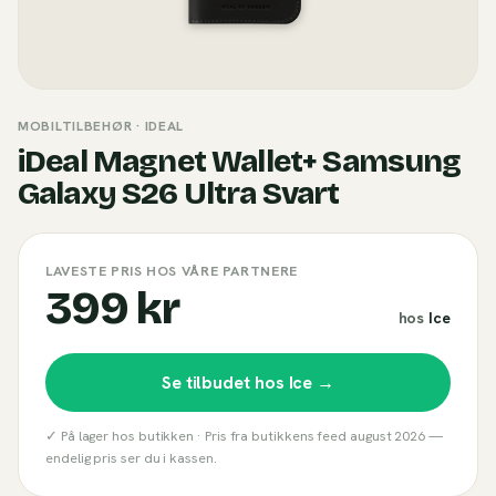
MOBILTILBEHØR
· IDEAL
iDeal Magnet Wallet+ Samsung
Galaxy S26 Ultra Svart
LAVESTE PRIS HOS VÅRE PARTNERE
399 kr
hos
Ice
Se tilbudet hos
Ice
→
✓ På lager hos butikken ·
Pris fra butikkens feed
august 2026
—
endelig pris ser du i kassen.