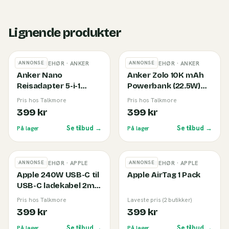
Lignende produkter
ANNONSE
ANNONSE
MOBILTILBEHØR
· ANKER
MOBILTILBEHØR
· ANKER
Anker Nano
Anker Zolo 10K mAh
Reisadapter 5-i-1
Powerbank (22.5W)
(20W) White
Black
Pris hos Talkmore
Pris hos Talkmore
399 kr
399 kr
Se tilbud →
Se tilbud →
På lager
På lager
ANNONSE
ANNONSE
MOBILTILBEHØR
· APPLE
MOBILTILBEHØR
· APPLE
Apple 240W USB-C til
Apple AirTag 1 Pack
USB-C ladekabel 2m
White
Pris hos Talkmore
Laveste pris (2 butikker)
399 kr
399 kr
Se tilbud →
Se tilbud →
På lager
På lager