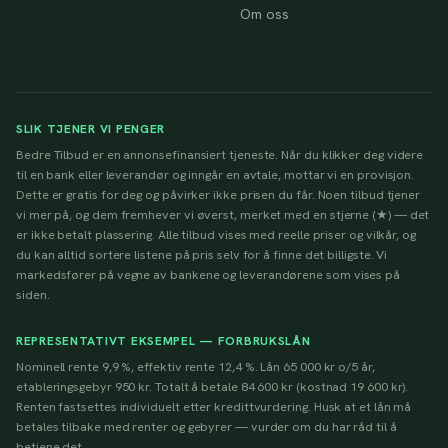
Om oss
SLIK TJENER VI PENGER
Bedre Tilbud er en annonsefinansiert tjeneste. Når du klikker deg videre
til en bank eller leverandør og inngår en avtale, mottar vi en provisjon.
Dette er gratis for deg og påvirker ikke prisen du får. Noen tilbud tjener
vi mer på, og dem fremhever vi øverst, merket med en stjerne (★) — det
er ikke betalt plassering. Alle tilbud vises med reelle priser og vilkår, og
du kan alltid sortere listene på pris selv for å finne det billigste. Vi
markedsfører på vegne av bankene og leverandørene som vises på
siden.
REPRESENTATIVT EKSEMPEL — FORBRUKSLÅN
Nominell rente 9,9 %, effektiv rente 12,4 %. Lån 65 000 kr o/5 år,
etableringsgebyr 950 kr. Totalt å betale 84 600 kr (kostnad 19 600 kr).
Renten fastsettes individuelt etter kredittvurdering. Husk at et lån må
betales tilbake med renter og gebyrer — vurder om du har råd til å
betjene det.