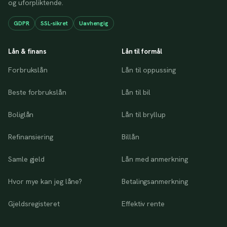
og uforpliktende.
GDPR
SSL-sikret
Uavhengig
Lån & finans
Lån til formål
Forbrukslån
Lån til oppussing
Beste forbrukslån
Lån til bil
Boliglån
Lån til bryllup
Refinansiering
Billån
Samle gjeld
Lån med anmerkning
Hvor mye kan jeg låne?
Betalingsanmerkning
Gjeldsregisteret
Effektiv rente