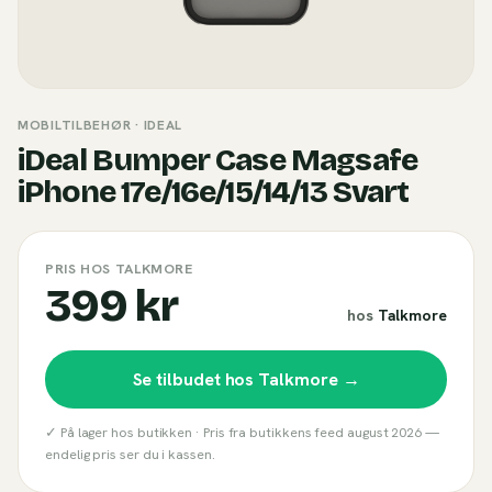
MOBILTILBEHØR
· IDEAL
iDeal Bumper Case Magsafe
iPhone 17e/16e/15/14/13 Svart
PRIS HOS TALKMORE
399 kr
hos
Talkmore
Se tilbudet hos
Talkmore
→
✓ På lager hos butikken ·
Pris fra butikkens feed
august 2026
—
endelig pris ser du i kassen.