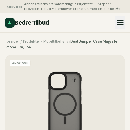
Annonsefinansiert sammenligningstjeneste — vi tjener
ANNONSE
provisjon. Tilbud vi fremhever er merket med en stjerne (★);
du kan alltid sortere listene på pris selv.
Slik tjener vi penger →
Bedre Tilbud
Forsiden
/
Produkter
/
Mobiltilbehør
/
iDeal Bumper Case Magsafe
iPhone 17e/16e
ANNONSE