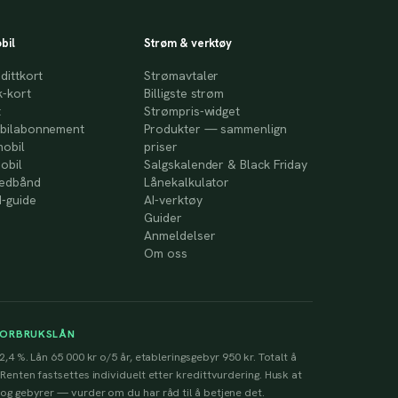
bil
Strøm & verktøy
dittkort
Strømavtaler
-kort
Billigste strøm
t
Strømpris-widget
bilabonnement
Produkter — sammenlign
mobil
priser
obil
Salgskalender & Black Friday
redbånd
Lånekalkulator
-guide
AI-verktøy
Guider
Anmeldelser
Om oss
FORBRUKSLÅN
2,4 %. Lån 65 000 kr o/5 år, etableringsgebyr 950 kr. Totalt å
 Renten fastsettes individuelt etter kredittvurdering. Husk at
 og gebyrer — vurder om du har råd til å betjene det.