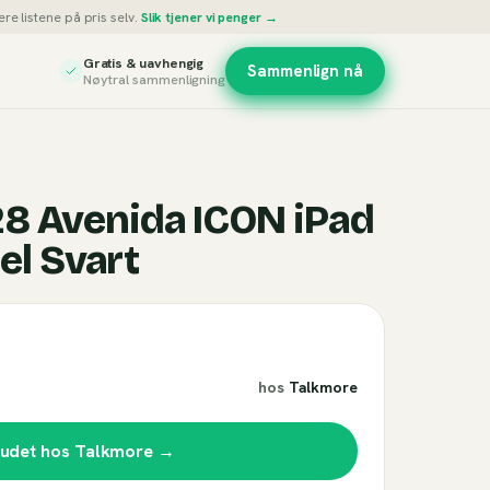
re listene på pris selv.
Slik tjener vi penger →
Gratis & uavhengig
Sammenlign nå
Nøytral sammenligning
8 Avenida ICON iPad
el Svart
hos
Talkmore
budet hos
Talkmore
→