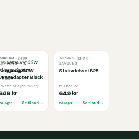
ANNONSE
ANNONSE
MOBILTILBEHØR
·
MOBILTILBEHØR
·
SAMSUNG
SAMSUNG
Samsung 60W
Stativdeksel S25
Veggadapter Black
Laveste pris (2 butikker)
Pris hos Ice
649 kr
649 kr
Se tilbud →
Se tilbud →
På lager
På lager