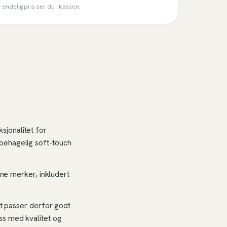
endelig pris ser du i kassen.
sjonalitet for
 behagelig soft-touch
rne merker, inkludert
et passer derfor godt
ss med kvalitet og