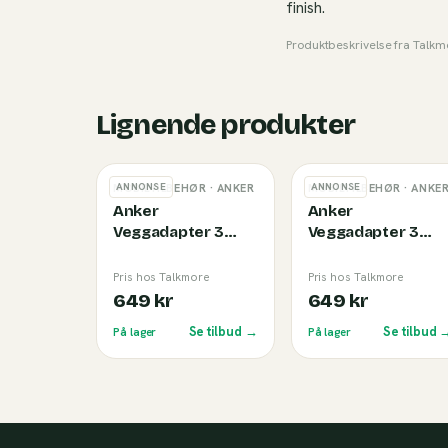
finish.
Produktbeskrivelse fra
Talkm
Lignende produkter
ANNONSE
ANNONSE
MOBILTILBEHØR
· ANKER
MOBILTILBEHØR
· ANKE
Anker
Anker
Veggadapter 3
Veggadapter 3
Ports (70W) Black
Ports (70W) White
Pris hos Talkmore
Pris hos Talkmore
649 kr
649 kr
Se tilbud →
Se tilbud 
På lager
På lager