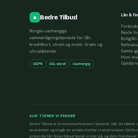
Lån & fi
Bedre Tilbud
Forbruk
Norges uavhengige
Beste fo
sammenligningstjeneste for lån,
Boliglån
kredittkort, strøm og mobil. Gratis og
Refinans
Samle gj
uforpliktende.
Hvor mye
Gjeldsre
GDPR
SSL-sikret
Uavhengig
SLIK TJENER VI PENGER
Bedre Tilbud er en annonsefinansiert tjeneste. Når du klikker d
leverandør og inngår en avtale, mottar vi en provisjon. Dette e
prisen du får. Noen tilbud tjener vi mer på, og dem fremhever