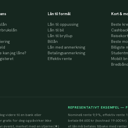
nans
Lån til formål
Kort & mo
slån
Lån til oppussing
Beste kre
rbrukslån
Lån til bil
Cashback
Lån til bryllup
Reisekor
iering
Billån
Beste mo
eld
Lån med anmerkning
Billigste 
 kan jeg låne?
Betalingsanmerkning
Studentm
gisteret
Effektiv rente
Mobilt b
Bredbånd
REPRESENTATIVT EKSEMPEL — 
eg videre til en bank eller
Nominell rente 9,9 %, effektiv rente 1
r gratis for deg og påvirker ikke
betale 84 600 kr (kostnad 19 600 kr).
 vi øverst, merket med en stjerne (★)
et lån må betales tilbake med renter