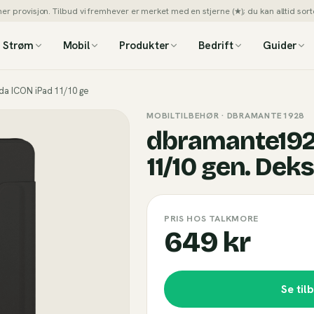
 provisjon. Tilbud vi fremhever er merket med en stjerne (★); du kan alltid sorte
Strøm
Mobil
Produkter
Bedrift
Guider
a ICON iPad 11/10 ge
MOBILTILBEHØR
· DBRAMANTE1928
dbramante192
11/10 gen. Deks
PRIS HOS TALKMORE
649 kr
Se til