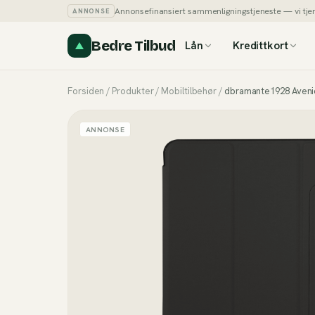
Annonsefinansiert sammenligningstjeneste — vi tjener
ANNONSE
Bedre Tilbud
Lån
Kredittkort
Forsiden
/
Produkter
/
Mobiltilbehør
/
dbramante1928 Avenid
ANNONSE