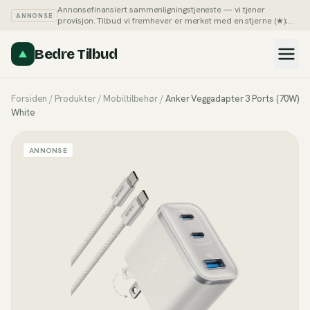
Annonsefinansiert sammenligningstjeneste — vi tjener
ANNONSE
provisjon. Tilbud vi fremhever er merket med en stjerne (★);
du kan alltid sortere listene på pris selv.
Slik tjener vi penger →
Bedre Tilbud
Forsiden
/
Produkter
/
Mobiltilbehør
/
Anker Veggadapter 3 Ports (70W)
White
ANNONSE