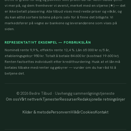
vi mer på, og dem fremhever vi øverst, merket med en stjerne (★) — det
er ikke betalt plassering. Alle tilbud vises med reelle priser og vilkår, og
du kan alltid sortere listene på pris selv for å finne det billigste. Vi
markedsfører på vegne av bankene og leverandørene som vises på
siden.
REPRESENTATIVT EKSEMPEL — FORBRUKSLÅN
Nominell rente 9,9 %, effektiv rente 12,4 %. Lån 65 000 kr o/5 år,
etableringsgebyr 950 kr. Totalt å betale 84 600 kr (kostnad 19 600 kr).
Renten fastsettes individuelt etter kredittvurdering. Husk at et lån må
betales tilbake med renter og gebyrer — vurder om du har råd til å
betjene det.
© 2026 Bedre Tilbud · Uavhengig sammenligningstjeneste
Om oss
Vårt nettverk
Tjenester
Ressurser
Redaksjonelle retningslinjer
Kilder & metode
Personvern
Vilkår
Cookies
Kontakt