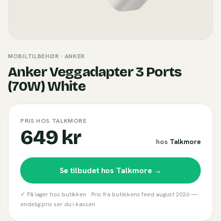
MOBILTILBEHØR
· ANKER
Anker Veggadapter 3 Ports
(70W) White
PRIS HOS TALKMORE
649 kr
hos
Talkmore
Se tilbudet hos
Talkmore
→
✓ På lager hos butikken ·
Pris fra butikkens feed
august 2026
—
endelig pris ser du i kassen.