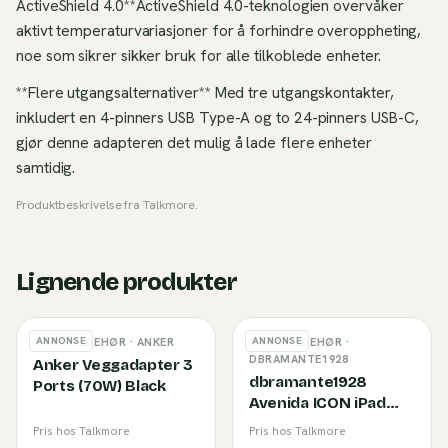
ActiveShield 4.0**ActiveShield 4.0-teknologien overvåker
aktivt temperaturvariasjoner for å forhindre overoppheting,
noe som sikrer sikker bruk for alle tilkoblede enheter.
**Flere utgangsalternativer** Med tre utgangskontakter,
inkludert en 4-pinners USB Type-A og to 24-pinners USB-C,
gjør denne adapteren det mulig å lade flere enheter
samtidig.
Produktbeskrivelse fra
Talkmore
.
Lignende produkter
ANNONSE
ANNONSE
MOBILTILBEHØR
· ANKER
MOBILTILBEHØR
·
DBRAMANTE1928
Anker Veggadapter 3
dbramante1928
Ports (70W) Black
Avenida ICON iPad
11/10 gen. Deksel
Pris hos Talkmore
Pris hos Talkmore
Svart