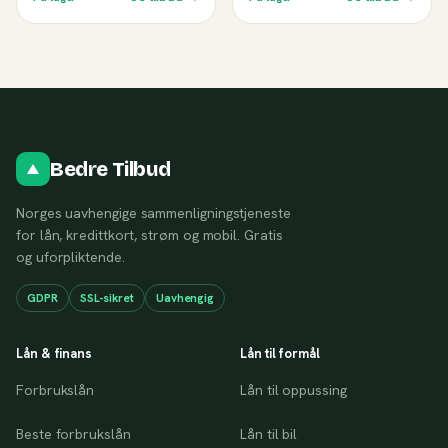
Bedre Tilbud
Norges uavhengige sammenligningstjeneste
for lån, kredittkort, strøm og mobil. Gratis
og uforpliktende.
GDPR
SSL-sikret
Uavhengig
Lån & finans
Lån til formål
Forbrukslån
Lån til oppussing
Beste forbrukslån
Lån til bil