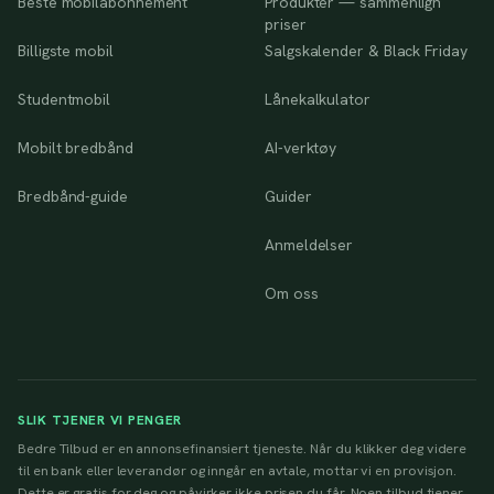
Beste mobilabonnement
Produkter — sammenlign
priser
Billigste mobil
Salgskalender & Black Friday
Studentmobil
Lånekalkulator
Mobilt bredbånd
AI-verktøy
Bredbånd-guide
Guider
Anmeldelser
Om oss
SLIK TJENER VI PENGER
Bedre Tilbud er en annonsefinansiert tjeneste. Når du klikker deg videre
til en bank eller leverandør og inngår en avtale, mottar vi en provisjon.
Dette er gratis for deg og påvirker ikke prisen du får. Noen tilbud tjener