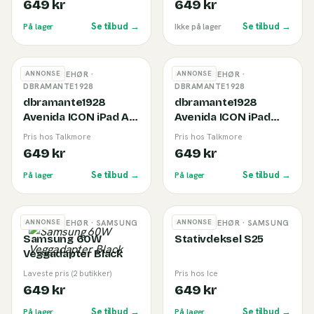
649 kr
649 kr
Se tilbud →
Se tilbud →
På lager
Ikke på lager
ANNONSE
ANNONSE
MOBILTILBEHØR
·
MOBILTILBEHØR
·
DBRAMANTE1928
DBRAMANTE1928
dbramante1928
dbramante1928
Avenida ICON iPad Air
Avenida ICON iPad
11" Deksel Svart
Pro 11" Deksel Svart
Pris hos Talkmore
Pris hos Talkmore
649 kr
649 kr
Se tilbud →
Se tilbud →
På lager
På lager
ANNONSE
ANNONSE
MOBILTILBEHØR
· SAMSUNG
MOBILTILBEHØR
· SAMSUNG
Samsung 60W
Stativdeksel S25
Veggadapter Black
Laveste pris (2 butikker)
Pris hos Ice
649 kr
649 kr
Se tilbud →
Se tilbud →
På lager
På lager