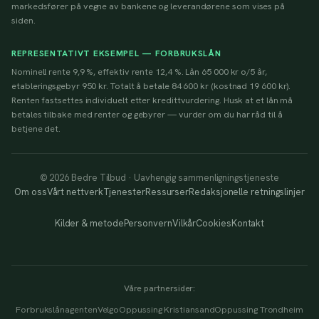
markedsfører på vegne av bankene og leverandørene som vises på
siden.
REPRESENTATIVT EKSEMPEL — FORBRUKSLÅN
Nominell rente 9,9 %, effektiv rente 12,4 %. Lån 65 000 kr o/5 år,
etableringsgebyr 950 kr. Totalt å betale 84 600 kr (kostnad 19 600 kr).
Renten fastsettes individuelt etter kredittvurdering. Husk at et lån må
betales tilbake med renter og gebyrer — vurder om du har råd til å
betjene det.
© 2026 Bedre Tilbud · Uavhengig sammenligningstjeneste
Om oss
Vårt nettverk
Tjenester
Ressurser
Redaksjonelle retningslinjer
Kilder & metode
Personvern
Vilkår
Cookies
Kontakt
Våre partnersider:
Forbrukslånagenten
Velgo
Oppussing Kristiansand
Oppussing Trondheim