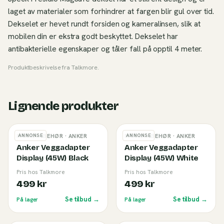
laget av materialer som forhindrer at fargen blir gul over tid.
Dekselet er hevet rundt forsiden og kameralinsen, slik at
mobilen din er ekstra godt beskyttet. Dekselet har
antibakterielle egenskaper og tåler fall på opptil 4 meter.
Produktbeskrivelse fra
Talkmore
.
Lignende produkter
ANNONSE
ANNONSE
MOBILTILBEHØR
· ANKER
MOBILTILBEHØR
· ANKER
Anker Veggadapter
Anker Veggadapter
Display (45W) Black
Display (45W) White
Pris hos Talkmore
Pris hos Talkmore
499 kr
499 kr
Se tilbud →
Se tilbud →
På lager
På lager