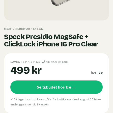
MOBILTILBEHØR
· SPECK
Speck Presidio MagSafe +
ClickLock iPhone 16 Pro Clear
LAVESTE PRIS HOS VÅRE PARTNERE
499 kr
hos
Ice
Se tilbudet hos
Ice
→
✓ På lager hos butikken ·
Pris fra butikkens feed
august 2026
—
endelig pris ser du i kassen.