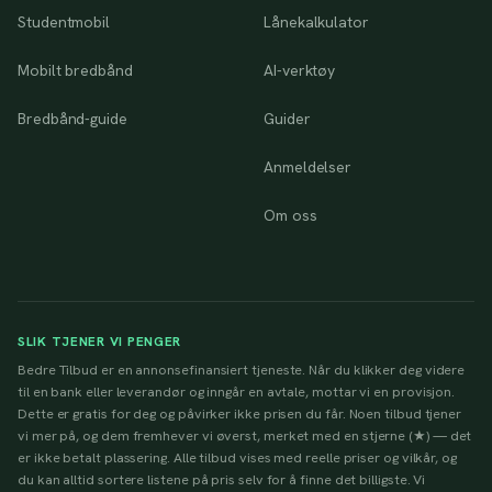
Studentmobil
Lånekalkulator
Mobilt bredbånd
AI-verktøy
Bredbånd-guide
Guider
Anmeldelser
Om oss
SLIK TJENER VI PENGER
Bedre Tilbud er en annonsefinansiert tjeneste. Når du klikker deg videre
til en bank eller leverandør og inngår en avtale, mottar vi en provisjon.
Dette er gratis for deg og påvirker ikke prisen du får. Noen tilbud tjener
vi mer på, og dem fremhever vi øverst, merket med en stjerne (★) — det
er ikke betalt plassering. Alle tilbud vises med reelle priser og vilkår, og
du kan alltid sortere listene på pris selv for å finne det billigste. Vi