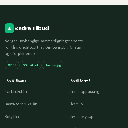
Bedre Tilbud
Norges uavhengige sammenligningstjeneste
for lån, kredittkort, strøm og mobil. Gratis
og uforpliktende.
GDPR
SSL-sikret
Uavhengig
Lån & finans
Lån til formål
Forbrukslån
Lån til oppussing
Beste forbrukslån
Lån til bil
Boliglån
Lån til bryllup