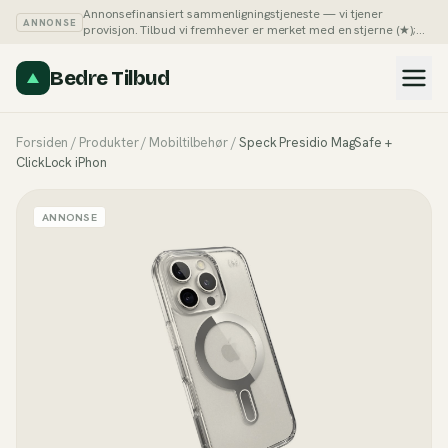
Annonsefinansiert sammenligningstjeneste — vi tjener
ANNONSE
provisjon. Tilbud vi fremhever er merket med en stjerne (★);
du kan alltid sortere listene på pris selv.
Slik tjener vi penger →
Bedre Tilbud
Forsiden
/
Produkter
/
Mobiltilbehør
/
Speck Presidio MagSafe +
ClickLock iPhon
ANNONSE