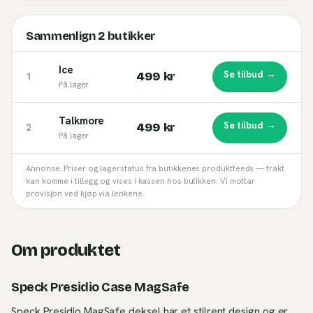
Sammenlign
2
butikker
Ice
Se tilbud →
499 kr
1
På lager
Talkmore
Se tilbud →
499 kr
2
På lager
Annonse. Priser og lagerstatus fra butikkenes produktfeeds — frakt
kan komme i tillegg og vises i kassen hos butikken. Vi mottar
provisjon ved kjøp via lenkene.
Om produktet
Speck Presidio Case MagSafe
Speck Presidio MagSafe deksel har et stilrent design og er