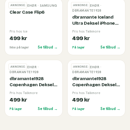
ANNONSE
ANNONSE
MOBILTILBEHØR
· SAMSUNG
MOBILTILBEHØR
·
DBRAMANTE1928
Clear Case Flip6
dbramante Iceland
Ultra Deksel iPhone
17e/16e/15/14/13 Klar
Pris hos Ice
Pris hos Talkmore
499 kr
499 kr
Se tilbud →
Se tilbud →
Ikke på lager
På lager
ANNONSE
ANNONSE
MOBILTILBEHØR
·
MOBILTILBEHØR
·
DBRAMANTE1928
DBRAMANTE1928
dbramante1928
dbramante1928
Copenhagen Deksel
Copenhagen Deksel
iPhone 17 Pro Max
iPhone 17 Pro Max Tan
Pris hos Talkmore
Pris hos Talkmore
Svart
499 kr
499 kr
Se tilbud →
Se tilbud →
På lager
På lager