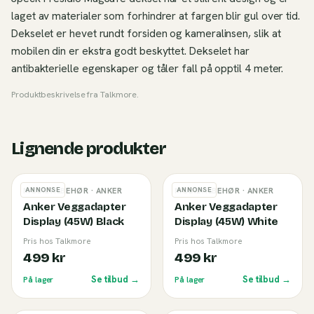
laget av materialer som forhindrer at fargen blir gul over tid.
Dekselet er hevet rundt forsiden og kameralinsen, slik at
mobilen din er ekstra godt beskyttet. Dekselet har
antibakterielle egenskaper og tåler fall på opptil 4 meter.
Produktbeskrivelse fra
Talkmore
.
Lignende produkter
ANNONSE
ANNONSE
MOBILTILBEHØR
· ANKER
MOBILTILBEHØR
· ANKER
Anker Veggadapter
Anker Veggadapter
Display (45W) Black
Display (45W) White
Pris hos Talkmore
Pris hos Talkmore
499 kr
499 kr
Se tilbud →
Se tilbud →
På lager
På lager