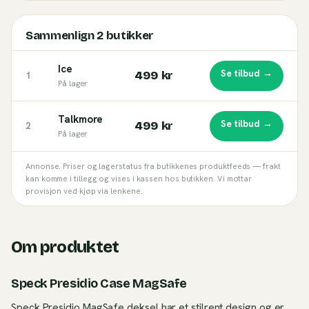
Sammenlign
2
butikker
Ice
Se tilbud →
499 kr
1
På lager
Talkmore
Se tilbud →
499 kr
2
På lager
Annonse. Priser og lagerstatus fra butikkenes produktfeeds — frakt
kan komme i tillegg og vises i kassen hos butikken. Vi mottar
provisjon ved kjøp via lenkene.
Om produktet
Speck Presidio Case MagSafe
Speck Presidio MagSafe deksel har et stilrent design og er