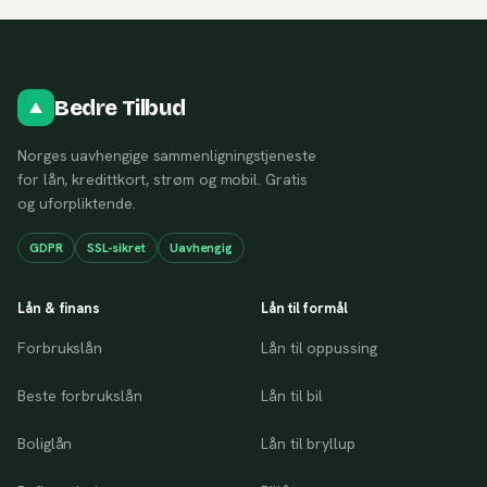
Bedre Tilbud
Norges uavhengige sammenligningstjeneste
for lån, kredittkort, strøm og mobil. Gratis
og uforpliktende.
GDPR
SSL-sikret
Uavhengig
Lån & finans
Lån til formål
Forbrukslån
Lån til oppussing
Beste forbrukslån
Lån til bil
Boliglån
Lån til bryllup