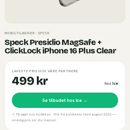
MOBILTILBEHØR
· SPECK
Speck Presidio MagSafe +
ClickLock iPhone 16 Plus Clear
LAVESTE PRIS HOS VÅRE PARTNERE
499 kr
hos
Ice
Se tilbudet hos
Ice
→
✓ På lager hos butikken ·
Pris fra butikkens feed
august 2026
—
endelig pris ser du i kassen.