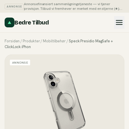
Annonsefinansiert sammenligningstjeneste — vi tjener
ANNONSE
provisjon. Tilbud vi fremhever er merket med en stjerne (★);
du kan alltid sortere listene på pris selv.
Slik tjener vi penger →
Bedre Tilbud
Forsiden
/
Produkter
/
Mobiltilbehør
/
Speck Presidio MagSafe +
ClickLock iPhon
ANNONSE