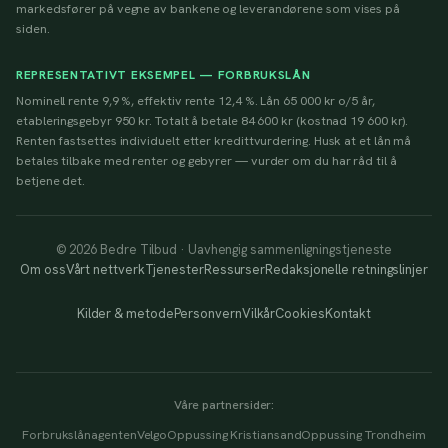
markedsfører på vegne av bankene og leverandørene som vises på
siden.
REPRESENTATIVT EKSEMPEL — FORBRUKSLÅN
Nominell rente 9,9 %, effektiv rente 12,4 %. Lån 65 000 kr o/5 år,
etableringsgebyr 950 kr. Totalt å betale 84 600 kr (kostnad 19 600 kr).
Renten fastsettes individuelt etter kredittvurdering. Husk at et lån må
betales tilbake med renter og gebyrer — vurder om du har råd til å
betjene det.
© 2026 Bedre Tilbud · Uavhengig sammenligningstjeneste
Om oss
Vårt nettverk
Tjenester
Ressurser
Redaksjonelle retningslinjer
Kilder & metode
Personvern
Vilkår
Cookies
Kontakt
Våre partnersider:
Forbrukslånagenten
Velgo
Oppussing Kristiansand
Oppussing Trondheim