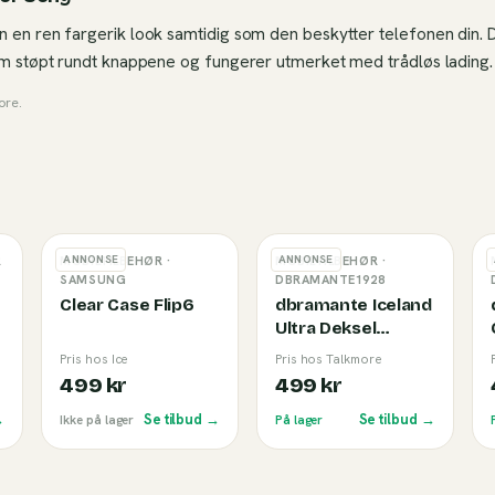
n en ren fargerik look samtidig som den beskytter telefonen din. 
som støpt rundt knappene og fungerer utmerket med trådløs lading.
ore
.
ANNONSE
ANNONSE
R
MOBILTILBEHØR
·
MOBILTILBEHØR
·
SAMSUNG
DBRAMANTE1928
Clear Case Flip6
dbramante Iceland
Ultra Deksel
iPhone
Pris hos Ice
Pris hos Talkmore
17e/16e/15/14/13
499 kr
499 kr
Klar
→
Se tilbud →
Se tilbud →
Ikke på lager
På lager