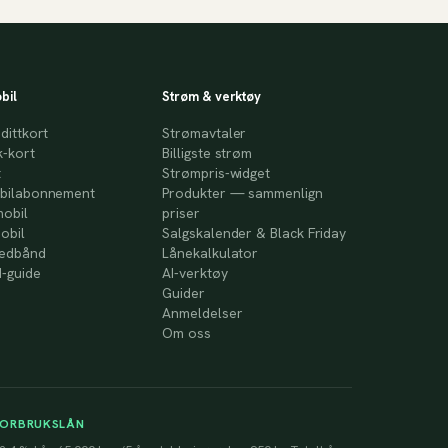
bil
Strøm & verktøy
dittkort
Strømavtaler
-kort
Billigste strøm
t
Strømpris-widget
bilabonnement
Produkter — sammenlign
mobil
priser
obil
Salgskalender & Black Friday
redbånd
Lånekalkulator
-guide
AI-verktøy
Guider
Anmeldelser
Om oss
FORBRUKSLÅN