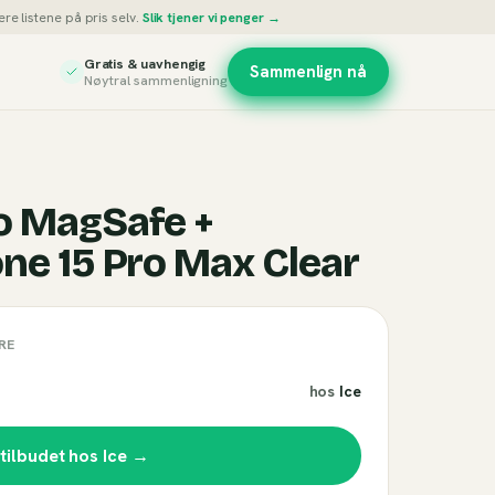
re listene på pris selv.
Slik tjener vi penger →
Gratis & uavhengig
Sammenlign nå
Nøytral sammenligning
o MagSafe +
one 15 Pro Max Clear
RE
hos
Ice
 tilbudet hos
Ice
→