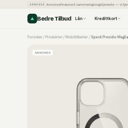
Annonsefinansiert sammenligningstjeneste — vi tjener
ANNONSE
Bedre Tilbud
Lån
Kredittkort
Forsiden
/
Produkter
/
Mobiltilbehør
/
Speck Presidio MagSa
ANNONSE