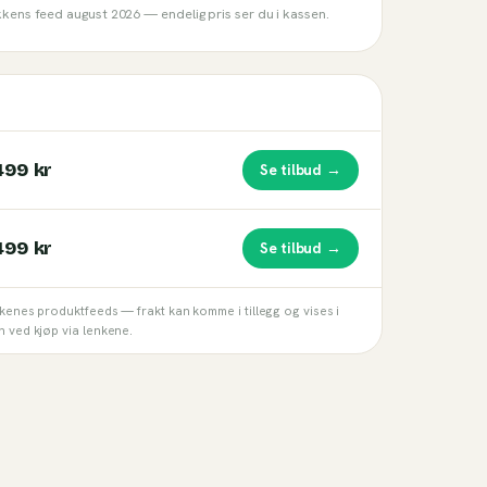
ikkens feed
august 2026
— endelig pris ser du i kassen.
499 kr
Se tilbud →
499 kr
Se tilbud →
kkenes produktfeeds — frakt kan komme i tillegg og vises i
n ved kjøp via lenkene.