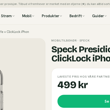
 provisjon. Tilbud vi fremhever er merket med en stjerne (★); du kan alltid sorte
Strøm
Mobil
Produkter
Bedrift
Guider
fe + ClickLock iPhon
MOBILTILBEHØR
· SPECK
Speck Presidi
ClickLock iPh
LAVESTE PRIS HOS VÅRE PARTNE
499 kr
Se