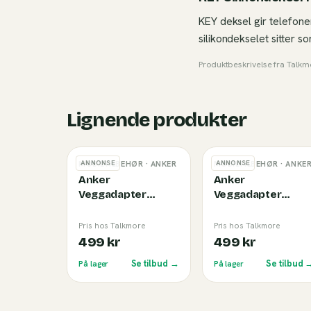
KEY deksel gir telefone
silikondekselet sitter 
Produktbeskrivelse fra
Talkm
Lignende produkter
ANNONSE
ANNONSE
MOBILTILBEHØR
· ANKER
MOBILTILBEHØR
· ANKE
Anker
Anker
Veggadapter
Veggadapter
Display (45W) Black
Display (45W)
White
Pris hos Talkmore
Pris hos Talkmore
499 kr
499 kr
Se tilbud →
Se tilbud 
På lager
På lager