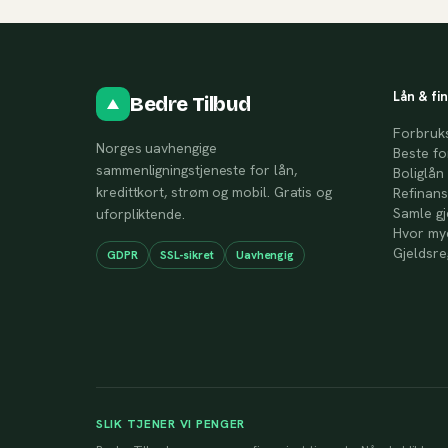
Lån & fi
Bedre Tilbud
Forbruk
Norges uavhengige
Beste fo
sammenligningstjeneste for lån,
Boliglån
kredittkort, strøm og mobil. Gratis og
Refinans
Samle gj
uforpliktende.
Hvor mye
Gjeldsre
GDPR
SSL-sikret
Uavhengig
SLIK TJENER VI PENGER