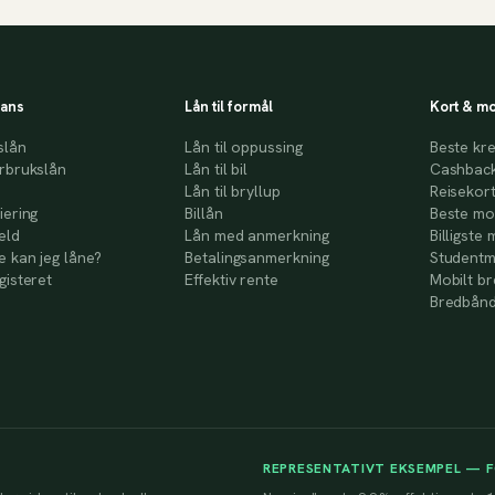
nans
Lån til formål
Kort & mo
slån
Lån til oppussing
Beste kre
rbrukslån
Lån til bil
Cashback
Lån til bryllup
Reisekor
iering
Billån
Beste mo
eld
Lån med anmerkning
Billigste 
 kan jeg låne?
Betalingsanmerkning
Studentm
gisteret
Effektiv rente
Mobilt b
Bredbånd
REPRESENTATIVT EKSEMPEL — 