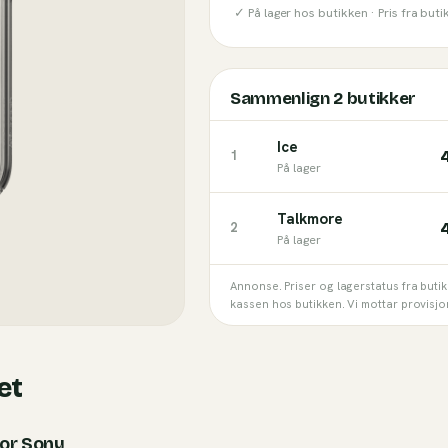
✓ På lager hos butikken ·
Pris fra but
Sammenlign
2
butikker
Ice
1
På lager
Talkmore
2
På lager
Annonse. Priser og lagerstatus fra buti
kassen hos butikken. Vi mottar provisjo
et
for Sony