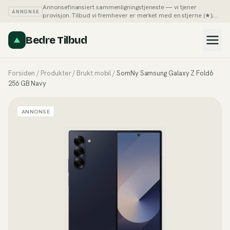
Annonsefinansiert sammenligningstjeneste — vi tjener
ANNONSE
provisjon. Tilbud vi fremhever er merket med en stjerne (★);
du kan alltid sortere listene på pris selv.
Slik tjener vi penger →
Bedre Tilbud
Forsiden
/
Produkter
/
Brukt mobil
/
SomNy Samsung Galaxy Z Fold6
256 GB Navy
ANNONSE