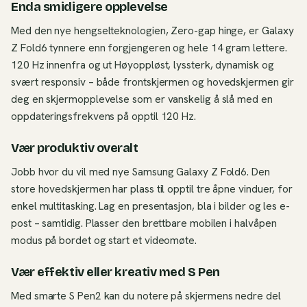
Enda smidigere opplevelse
Med den nye hengselteknologien, Zero-gap hinge, er Galaxy
Z Fold6 tynnere enn forgjengeren og hele 14 gram lettere.
120 Hz innenfra og ut Høyoppløst, lyssterk, dynamisk og
svært responsiv – både frontskjermen og hovedskjermen gir
deg en skjermopplevelse som er vanskelig å slå med en
oppdateringsfrekvens på opptil 120 Hz.
Vær produktiv overalt
Jobb hvor du vil med nye Samsung Galaxy Z Fold6. Den
store hovedskjermen har plass til opptil tre åpne vinduer, for
enkel multitasking. Lag en presentasjon, bla i bilder og les e-
post – samtidig. Plasser den brettbare mobilen i halvåpen
modus på bordet og start et videomøte.
Vær effektiv eller kreativ med S Pen
Med smarte S Pen2 kan du notere på skjermens nedre del