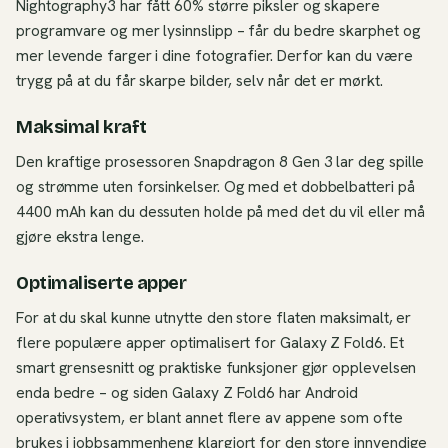
Nightography3 har fått 60% større piksler og skapere
programvare og mer lysinnslipp – får du bedre skarphet og
mer levende farger i dine fotografier. Derfor kan du være
trygg på at du får skarpe bilder, selv når det er mørkt.
Maksimal kraft
Den kraftige prosessoren Snapdragon 8 Gen 3 lar deg spille
og strømme uten forsinkelser. Og med et dobbelbatteri på
4400 mAh kan du dessuten holde på med det du vil eller må
gjøre ekstra lenge.
Optimaliserte apper
For at du skal kunne utnytte den store flaten maksimalt, er
flere populære apper optimalisert for Galaxy Z Fold6. Et
smart grensesnitt og praktiske funksjoner gjør opplevelsen
enda bedre – og siden Galaxy Z Fold6 har Android
operativsystem, er blant annet flere av appene som ofte
brukes i jobbsammenheng klargjort for den store innvendige