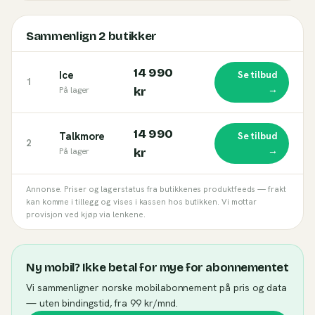
Sammenlign
2
butikker
14 990
Ice
Se tilbud
1
→
På lager
kr
14 990
Talkmore
Se tilbud
2
→
På lager
kr
Annonse. Priser og lagerstatus fra butikkenes produktfeeds — frakt
kan komme i tillegg og vises i kassen hos butikken. Vi mottar
provisjon ved kjøp via lenkene.
Ny mobil? Ikke betal for mye for abonnementet
Vi sammenligner norske mobilabonnement på pris og data
— uten bindingstid, fra 99 kr/mnd.