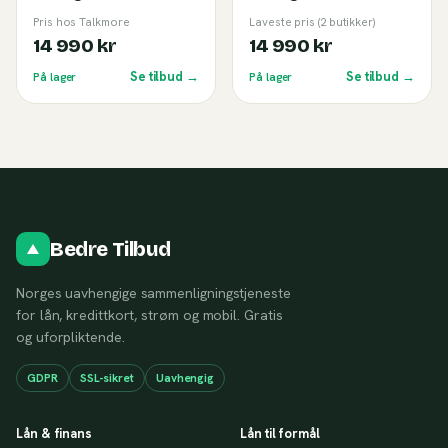
GB Titanium White (C)
GB Silver (B)
Pris hos Talkmore
Laveste pris (2 butikker)
14 990 kr
14 990 kr
Se tilbud →
Se tilbud →
På lager
På lager
Bedre Tilbud
Norges uavhengige sammenligningstjeneste
for lån, kredittkort, strøm og mobil. Gratis
og uforpliktende.
GDPR
SSL-sikret
Uavhengig
Lån & finans
Lån til formål