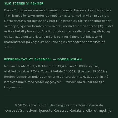
SLIK TJENER VI PENGER
Bedre Tilbud er en annonsefinansiert tjeneste. Når du klikker deg videre
til en bank eller leverandør og inngår en avtale, mottar vi en provisjon.
Dette er gratis for deg og påvirker ikke prisen du får. Noen tilbud tjener
vi mer på, og dem fremhever vi øverst, merket med en stjerne (★) — det
er ikke betalt plassering. Alle tilbud vises med reelle priser og vilkår, og
du kan alltid sortere listene på pris selv for å finne det billigste. Vi
markedsfører på vegne av bankene og leverandørene som vises på
siden.
REPRESENTATIVT EKSEMPEL — FORBRUKSLÅN
Nominell rente 9,9 %, effektiv rente 12,4 %. Lån 65 000 kr o/5 år,
etableringsgebyr 950 kr. Totalt å betale 84 600 kr (kostnad 19 600 kr).
Renten fastsettes individuelt etter kredittvurdering. Husk at et lån må
betales tilbake med renter og gebyrer — vurder om du har råd til å
betjene det.
© 2026 Bedre Tilbud · Uavhengig sammenligningstjeneste
Om oss
Vårt nettverk
Tjenester
Ressurser
Redaksjonelle retningslinjer