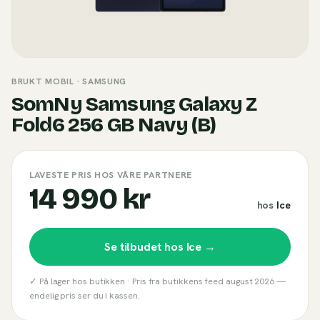
BRUKT MOBIL
· SAMSUNG
SomNy Samsung Galaxy Z
Fold6 256 GB Navy (B)
LAVESTE PRIS HOS VÅRE PARTNERE
14 990 kr
hos
Ice
Se tilbudet hos
Ice
→
✓ På lager hos butikken ·
Pris fra butikkens feed
august 2026
—
endelig pris ser du i kassen.