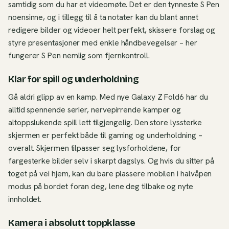
samtidig som du har et videomøte. Det er den tynneste S Pen
noensinne, og i tillegg til å ta notater kan du blant annet
redigere bilder og videoer helt perfekt, skissere forslag og
styre presentasjoner med enkle håndbevegelser – her
fungerer S Pen nemlig som fjernkontroll.
Klar for spill og underholdning
Gå aldri glipp av en kamp. Med nye Galaxy Z Fold6 har du
alltid spennende serier, nervepirrende kamper og
altoppslukende spill lett tilgjengelig. Den store lyssterke
skjermen er perfekt både til gaming og underholdning –
overalt. Skjermen tilpasser seg lysforholdene, for
fargesterke bilder selv i skarpt dagslys. Og hvis du sitter på
toget på vei hjem, kan du bare plassere mobilen i halvåpen
modus på bordet foran deg, lene deg tilbake og nyte
innholdet.
Kamera i absolutt toppklasse