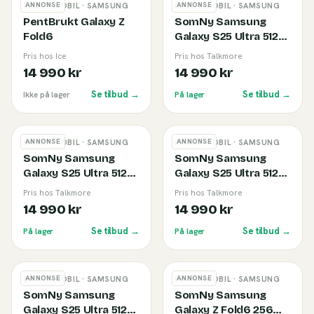
ANNONSE
ANNONSE
BRUKT MOBIL
· SAMSUNG
BRUKT MOBIL
· SAMSUNG
PentBrukt Galaxy Z
SomNy Samsung
Fold6
Galaxy S25 Ultra 512
GB Titanium Black (C)
Pris hos Ice
Pris hos Talkmore
14 990 kr
14 990 kr
Se tilbud →
Se tilbud →
Ikke på lager
På lager
ANNONSE
ANNONSE
BRUKT MOBIL
· SAMSUNG
BRUKT MOBIL
· SAMSUNG
SomNy Samsung
SomNy Samsung
Galaxy S25 Ultra 512
Galaxy S25 Ultra 512
GB Titanium Grey (C)
GB Titanium
Pris hos Talkmore
Pris hos Talkmore
Silverblue (C)
14 990 kr
14 990 kr
Se tilbud →
Se tilbud →
På lager
På lager
ANNONSE
ANNONSE
BRUKT MOBIL
· SAMSUNG
BRUKT MOBIL
· SAMSUNG
SomNy Samsung
SomNy Samsung
Galaxy S25 Ultra 512
Galaxy Z Fold6 256