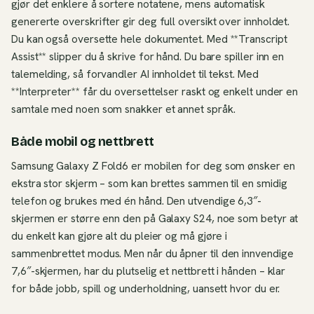
gjør det enklere å sortere notatene, mens automatisk
genererte overskrifter gir deg full oversikt over innholdet.
Du kan også oversette hele dokumentet. Med **Transcript
Assist** slipper du å skrive for hånd. Du bare spiller inn en
talemelding, så forvandler AI innholdet til tekst. Med
**Interpreter** får du oversettelser raskt og enkelt under en
samtale med noen som snakker et annet språk.
Både mobil og nettbrett
Samsung Galaxy Z Fold6 er mobilen for deg som ønsker en
ekstra stor skjerm – som kan brettes sammen til en smidig
telefon og brukes med én hånd. Den utvendige 6,3″-
skjermen er større enn den på Galaxy S24, noe som betyr at
du enkelt kan gjøre alt du pleier og må gjøre i
sammenbrettet modus. Men når du åpner til den innvendige
7,6″-skjermen, har du plutselig et nettbrett i hånden – klar
for både jobb, spill og underholdning, uansett hvor du er.