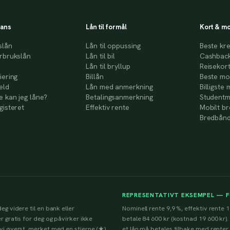
nans
Lån til formål
Kort & mo
slån
Lån til oppussing
Beste kre
rbrukslån
Lån til bil
Cashback
Lån til bryllup
Reisekor
iering
Billån
Beste mo
eld
Lån med anmerkning
Billigste 
 kan jeg låne?
Betalingsanmerkning
Studentm
gisteret
Effektiv rente
Mobilt b
Bredbånd
REPRESENTATIVT EKSEMPEL — 
eg videre til en bank eller
Nominell rente 9,9 %, effektiv rente 1
r gratis for deg og påvirker ikke
betale 84 600 kr (kostnad 19 600 kr).
 vi øverst, merket med en stjerne (★)
et lån må betales tilbake med renter