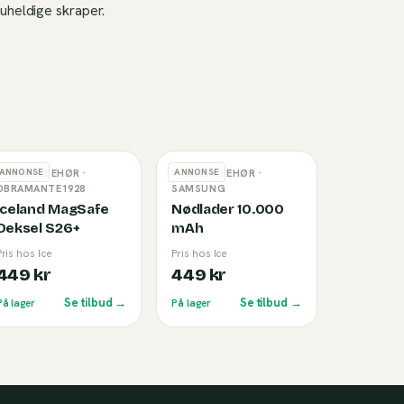
uheldige skraper.
ANNONSE
ANNONSE
MOBILTILBEHØR
·
MOBILTILBEHØR
·
DBRAMANTE1928
SAMSUNG
Iceland MagSafe
Nødlader 10.000
Deksel S26+
mAh
Pris hos Ice
Pris hos Ice
449 kr
449 kr
Se tilbud →
Se tilbud →
På lager
På lager