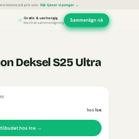
re listene på pris selv.
Slik tjener vi penger →
Gratis & uavhengig
Sammenlign nå
Nøytral sammenligning
on Deksel S25 Ultra
RE
hos
Ice
 tilbudet hos
Ice
→