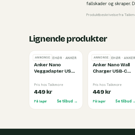
fallskader og skraper. 
Produktbeskrivelse fra
Talkm
Lignende produkter
ANNONSE
ANNONSE
MOBILTILBEHØR
· ANKER
MOBILTILBEHØR
· ANKE
Anker Nano
Anker Nano Wall
Veggadapter USB-
Charger USB-C
C (45W) Black
(45W) White
Pris hos Talkmore
Pris hos Talkmore
449 kr
449 kr
Se tilbud →
Se tilbud 
På lager
På lager