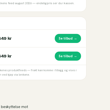
ikkens feed
august 2026
— endelig pris ser du i kassen.
449 kr
Se tilbud →
449 kr
Se tilbud →
kkenes produktfeeds — frakt kan komme i tillegg og vises i
n ved kjøp via lenkene.
g beskyttelse mot