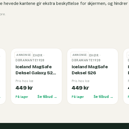
De hevede kantene gir ekstra beskyttelse for skjermen, og hindrer 
ore
.
ANNONSE
ANNONSE
R
MOBILTILBEHØR
·
MOBILTILBEHØR
·
DBRAMANTE1928
DBRAMANTE1928
Iceland MagSafe
Iceland MagSafe
Deksel Galaxy S26
Deksel S26
Ultra
Pris hos Ice
Pris hos Ice
449 kr
449 kr
→
Se tilbud →
Se tilbud →
På lager
På lager