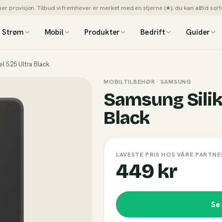
 provisjon. Tilbud vi fremhever er merket med en stjerne (★); du kan alltid sorte
Strøm
Mobil
Produkter
Bedrift
Guider
l S25 Ultra Black
MOBILTILBEHØR
· SAMSUNG
Samsung Silik
Black
LAVESTE PRIS HOS VÅRE PARTNE
449 kr
Se