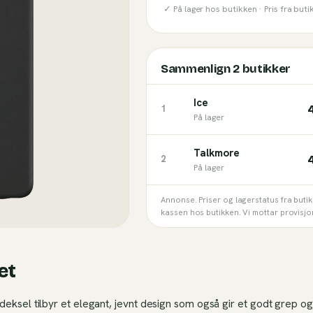
✓ På lager hos butikken ·
Pris fra but
Sammenlign
2
butikker
Ice
1
På lager
Talkmore
2
På lager
Annonse. Priser og lagerstatus fra buti
kassen hos butikken. Vi mottar provisjo
et
deksel tilbyr et elegant, jevnt design som også gir et godt grep o