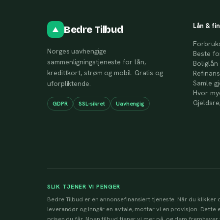
Lån & fi
Bedre Tilbud
Forbruk
Norges uavhengige
Beste fo
sammenligningstjeneste for lån,
Boliglån
kredittkort, strøm og mobil. Gratis og
Refinans
Samle gj
uforpliktende.
Hvor mye
Gjeldsre
GDPR
SSL-sikret
Uavhengig
SLIK TJENER VI PENGER
Bedre Tilbud er en annonsefinansiert tjeneste. Når du klikker d
leverandør og inngår en avtale, mottar vi en provisjon. Dette e
prisen du får. Noen tilbud tjener vi mer på, og dem fremhever