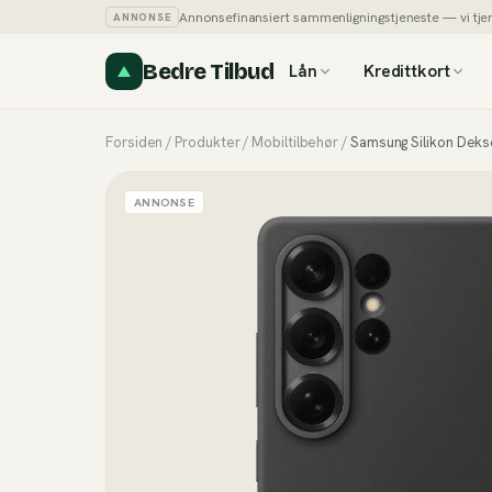
Annonsefinansiert sammenligningstjeneste — vi tjener
ANNONSE
Bedre Tilbud
Lån
Kredittkort
Forsiden
/
Produkter
/
Mobiltilbehør
/
Samsung Silikon Dekse
ANNONSE