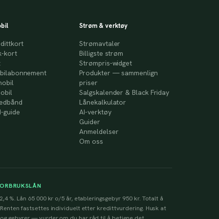
bil
Strøm & verktøy
dittkort
Strømavtaler
-kort
Billigste strøm
t
Strømpris-widget
bilabonnement
Produkter — sammenlign
mobil
priser
obil
Salgskalender & Black Friday
redbånd
Lånekalkulator
-guide
AI-verktøy
Guider
Anmeldelser
Om oss
FORBRUKSLÅN
2,4 %. Lån 65 000 kr o/5 år, etableringsgebyr 950 kr. Totalt å
 Renten fastsettes individuelt etter kredittvurdering. Husk at
 og gebyrer — vurder om du har råd til å betjene det.