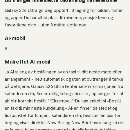
Du trenger ikke slette bildene og filmene dine
Galaxy S26 Ultra gir deg opptil 1TB lagring for bilder, filmer
og apper. Du har alltid plass til minnene, prosjektene og
favorittene dine – uten å måtte slette noe.
AI-mobil
#
Målrettet AI-mobil
La AI ta seg av bestillingen av en taxi til ditt neste møte eller
arrangement – helt automatisk og uten at du trenger å tenke
på detaljene. Galaxy S26 Ultra henter selv informasjonen fra
kalenderen din, finner riktig tid og adresse , og sørger for at
alt blir korrekt bestilt. **Eksempel:**Du kan enkelt si «Bestill
en taxi til min neste kundelunsj.» AI-en finner da stedet og
tidspunktet for lunsjen i kalenderen din, bestiller en taxi for
deg og viser direkte i Now Bar og Now Brief hvor lang tid det
er igjen til bilen kommer samt når du blir hentet. Alt skjer