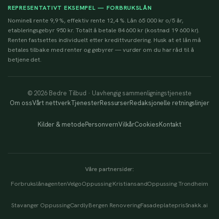
REPRESENTATIVT EKSEMPEL — FORBRUKSLÅN
Nominell rente 9,9 %, effektiv rente 12,4 %. Lån 65 000 kr o/5 år,
etableringsgebyr 950 kr. Totalt å betale 84 600 kr (kostnad 19 600 kr).
Renten fastsettes individuelt etter kredittvurdering. Husk at et lån må
betales tilbake med renter og gebyrer — vurder om du har råd til å
betjene det.
© 2026 Bedre Tilbud · Uavhengig sammenligningstjeneste
Om oss
Vårt nettverk
Tjenester
Ressurser
Redaksjonelle retningslinjer
Kilder & metode
Personvern
Vilkår
Cookies
Kontakt
Våre partnersider:
Forbrukslånagenten
Velgo
Oppussing Kristiansand
Oppussing Trondheim
Stavanger Oppussing
Cardly
Bergen Renovering
Fasadeplatepris
Snakk.ai