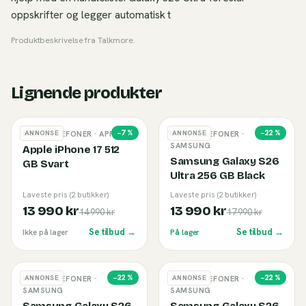
oppskrifter og legger automatisk t
Produktbeskrivelse fra
Talkmore
.
Lignende produkter
−
7
%
−
22
%
ANNONSE
ANNONSE
MOBILTELEFONER
· APPLE
MOBILTELEFONER
·
SAMSUNG
Apple iPhone 17 512
Samsung Galaxy S26
GB Svart
Ultra 256 GB Black
Laveste pris (2 butikker)
Laveste pris (2 butikker)
13 990 kr
13 990 kr
14 990 kr
17 990 kr
Se tilbud →
Se tilbud →
Ikke på lager
På lager
−
22
%
−
22
%
ANNONSE
ANNONSE
MOBILTELEFONER
·
MOBILTELEFONER
·
SAMSUNG
SAMSUNG