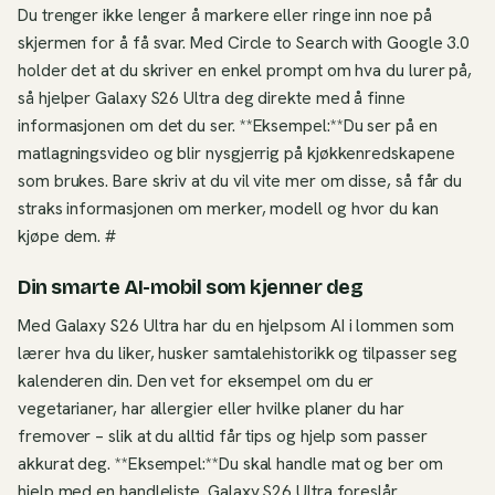
Du trenger ikke lenger å markere eller ringe inn noe på
skjermen for å få svar. Med Circle to Search with Google 3.0
holder det at du skriver en enkel prompt om hva du lurer på,
så hjelper Galaxy S26 Ultra deg direkte med å finne
informasjonen om det du ser. **Eksempel:**Du ser på en
matlagningsvideo og blir nysgjerrig på kjøkkenredskapene
som brukes. Bare skriv at du vil vite mer om disse, så får du
straks informasjonen om merker, modell og hvor du kan
kjøpe dem. #
Din smarte AI-mobil som kjenner deg
Med Galaxy S26 Ultra har du en hjelpsom AI i lommen som
lærer hva du liker, husker samtalehistorikk og tilpasser seg
kalenderen din. Den vet for eksempel om du er
vegetarianer, har allergier eller hvilke planer du har
fremover – slik at du alltid får tips og hjelp som passer
akkurat deg. **Eksempel:**Du skal handle mat og ber om
hjelp med en handleliste. Galaxy S26 Ultra foreslår