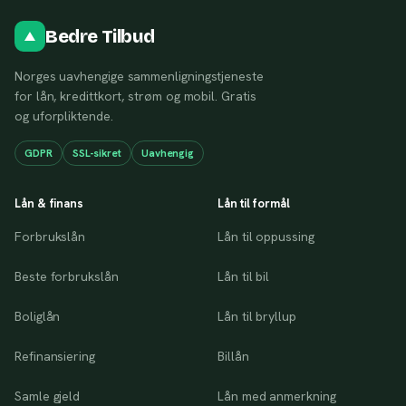
Bedre Tilbud
Norges uavhengige sammenligningstjeneste
for lån, kredittkort, strøm og mobil. Gratis
og uforpliktende.
GDPR
SSL-sikret
Uavhengig
Lån & finans
Lån til formål
Forbrukslån
Lån til oppussing
Beste forbrukslån
Lån til bil
Boliglån
Lån til bryllup
Refinansiering
Billån
Samle gjeld
Lån med anmerkning