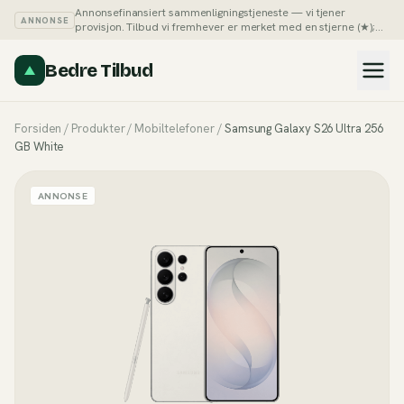
Annonsefinansiert sammenligningstjeneste — vi tjener
ANNONSE
provisjon. Tilbud vi fremhever er merket med en stjerne (★);
du kan alltid sortere listene på pris selv.
Slik tjener vi penger →
Bedre Tilbud
Forsiden
/
Produkter
/
Mobiltelefoner
/
Samsung Galaxy S26 Ultra 256
GB White
ANNONSE