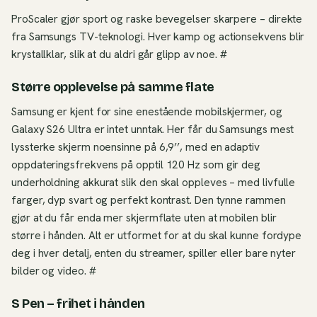
ProScaler gjør sport og raske bevegelser skarpere – direkte
fra Samsungs TV-teknologi. Hver kamp og actionsekvens blir
krystallklar, slik at du aldri går glipp av noe. #
Større opplevelse på samme flate
Samsung er kjent for sine enestående mobilskjermer, og
Galaxy S26 Ultra er intet unntak. Her får du Samsungs mest
lyssterke skjerm noensinne på 6,9’’, med en adaptiv
oppdateringsfrekvens på opptil 120 Hz som gir deg
underholdning akkurat slik den skal oppleves – med livfulle
farger, dyp svart og perfekt kontrast. Den tynne rammen
gjør at du får enda mer skjermflate uten at mobilen blir
større i hånden. Alt er utformet for at du skal kunne fordype
deg i hver detalj, enten du streamer, spiller eller bare nyter
bilder og video. #
S Pen – frihet i hånden