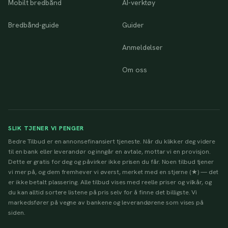
Mobilt bredbånd
AI-verktøy
Bredbånd-guide
Guider
Anmeldelser
Om oss
SLIK TJENER VI PENGER
Bedre Tilbud er en annonsefinansiert tjeneste. Når du klikker deg videre
til en bank eller leverandør og inngår en avtale, mottar vi en provisjon.
Dette er gratis for deg og påvirker ikke prisen du får. Noen tilbud tjener
vi mer på, og dem fremhever vi øverst, merket med en stjerne (★) — det
er ikke betalt plassering. Alle tilbud vises med reelle priser og vilkår, og
du kan alltid sortere listene på pris selv for å finne det billigste. Vi
markedsfører på vegne av bankene og leverandørene som vises på
siden.