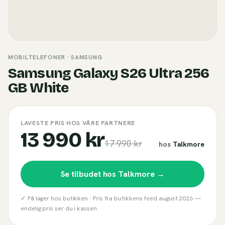
MOBILTELEFONER
· SAMSUNG
Samsung Galaxy S26 Ultra 256
GB White
LAVESTE PRIS HOS VÅRE PARTNERE
13 990 kr
17 990 kr
hos
Talkmore
Se tilbudet hos
Talkmore
→
✓ På lager hos butikken ·
Pris fra butikkens feed
august 2026
—
endelig pris ser du i kassen.