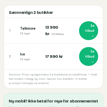
Sammenlign
2
butikker
Se
13 990
Talkmore
1
tilbud
kr
På lager
17 990 kr
→
Se
Ice
17 990 kr
2
tilbud
På lager
→
Annonse. Priser og lagerstatus fra butikkenes produktfeeds — frakt
kan komme i tillegg og vises i kassen hos butikken. Vi mottar
provisjon ved kjøp via lenkene.
Ny mobil? Ikke betal for mye for abonnementet