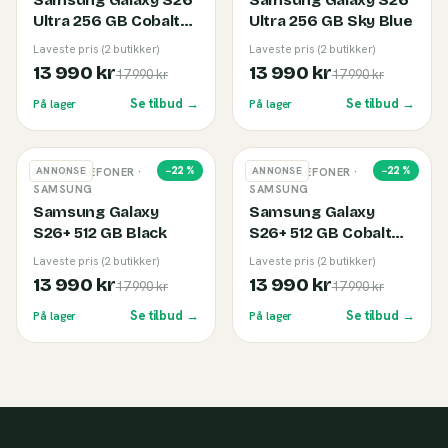
Samsung Galaxy S26
Samsung Galaxy S26
Ultra 256 GB Cobalt
Ultra 256 GB Sky Blue
Violet
Laveste pris (2 butikker)
Laveste pris (2 butikker)
13 990 kr
13 990 kr
17 990 kr
17 990 kr
Se tilbud →
Se tilbud →
På lager
På lager
−
22
%
−
22
%
ANNONSE
ANNONSE
MOBILTELEFONER
·
MOBILTELEFONER
·
SAMSUNG
SAMSUNG
Samsung Galaxy
Samsung Galaxy
S26+ 512 GB Black
S26+ 512 GB Cobalt
Violet
Laveste pris (2 butikker)
Laveste pris (2 butikker)
13 990 kr
13 990 kr
17 990 kr
17 990 kr
Se tilbud →
Se tilbud →
På lager
På lager