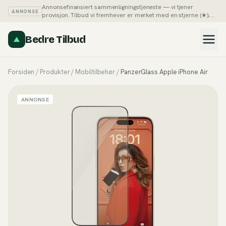
Annonsefinansiert sammenligningstjeneste — vi tjener
ANNONSE
provisjon. Tilbud vi fremhever er merket med en stjerne (★);
du kan alltid sortere listene på pris selv.
Slik tjener vi penger →
Bedre Tilbud
Forsiden
/
Produkter
/
Mobiltilbehør
/
PanzerGlass Apple iPhone Air
ANNONSE