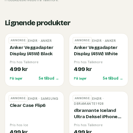
Produktbeskrivelse fra
Talkmore
.
Lignende produkter
ANNONSE
ANNONSE
MOBILTILBEHØR
· ANKER
MOBILTILBEHØR
· ANKER
Anker Veggadapter
Anker Veggadapter
Display (45W) Black
Display (45W) White
Pris hos Talkmore
Pris hos Talkmore
499 kr
499 kr
Se tilbud →
Se tilbud →
På lager
På lager
ANNONSE
ANNONSE
MOBILTILBEHØR
· SAMSUNG
MOBILTILBEHØR
·
DBRAMANTE1928
Clear Case Flip6
dbramante Iceland
Ultra Deksel iPhone
17e/16e/15/14/13 Klar
Pris hos Ice
Pris hos Talkmore
499 kr
499 kr