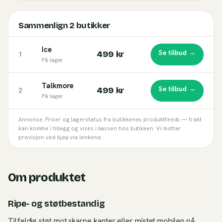
Sammenlign
2
butikker
Ice
Se tilbud →
499 kr
1
På lager
Talkmore
Se tilbud →
499 kr
2
På lager
Annonse. Priser og lagerstatus fra butikkenes produktfeeds — frakt
kan komme i tillegg og vises i kassen hos butikken. Vi mottar
provisjon ved kjøp via lenkene.
Om produktet
Ripe- og støtbestandig
Tilfeldig støt mot skarpe kanter eller mistet mobilen på