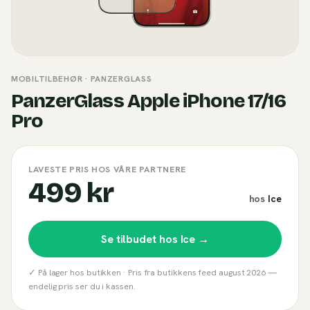
MOBILTILBEHØR
· PANZERGLASS
PanzerGlass Apple iPhone 17/16
Pro
LAVESTE PRIS HOS VÅRE PARTNERE
499 kr
hos
Ice
Se tilbudet hos
Ice
→
✓ På lager hos butikken ·
Pris fra butikkens feed
august 2026
—
endelig pris ser du i kassen.