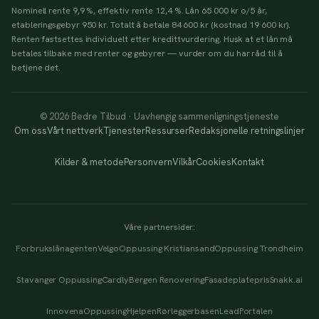
Nominell rente 9,9 %, effektiv rente 12,4 %. Lån 65 000 kr o/5 år,
etableringsgebyr 950 kr. Totalt å betale 84 600 kr (kostnad 19 600 kr).
Renten fastsettes individuelt etter kredittvurdering. Husk at et lån må
betales tilbake med renter og gebyrer — vurder om du har råd til å
betjene det.
© 2026 Bedre Tilbud · Uavhengig sammenligningstjeneste
Om oss
Vårt nettverk
Tjenester
Ressurser
Redaksjonelle retningslinjer
Kilder & metode
Personvern
Vilkår
Cookies
Kontakt
Våre partnersider:
Forbrukslånagenten
Velgo
Oppussing Kristiansand
Oppussing Trondheim
Stavanger Oppussing
Cardly
Bergen Renovering
Fasadeplatepris
Snakk.ai
Innovena
OppussingHjelpen
Rørleggerbasen
LeadPortalen