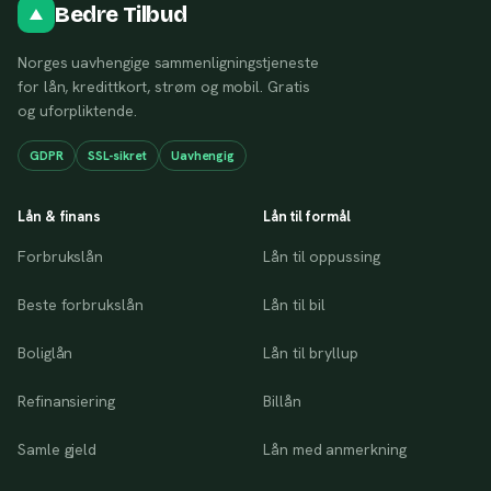
Bedre Tilbud
Norges uavhengige sammenligningstjeneste
for lån, kredittkort, strøm og mobil. Gratis
og uforpliktende.
GDPR
SSL-sikret
Uavhengig
Lån & finans
Lån til formål
Forbrukslån
Lån til oppussing
Beste forbrukslån
Lån til bil
Boliglån
Lån til bryllup
Refinansiering
Billån
Samle gjeld
Lån med anmerkning