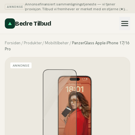
Annonsefinansiert sammenligningstjeneste — vi tjener
ANNONSE
provisjon. Tilbud vi fremhever er merket med en stjerne (★);
du kan alltid sortere listene på pris selv.
Slik tjener vi penger →
Bedre Tilbud
Forsiden
/
Produkter
/
Mobiltilbehør
/
PanzerGlass Apple iPhone 17/16
Pro
ANNONSE