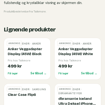
fullstendig og krystallklar visning av skjermen din.
Produktbeskrivelse fra
Talkmore
.
Lignende produkter
ANNONSE
ANNONSE
MOBILTILBEHØR
· ANKER
MOBILTILBEHØR
· ANKER
Anker Veggadapter
Anker Veggadapter
Display (45W) Black
Display (45W) White
Pris hos Talkmore
Pris hos Talkmore
499 kr
499 kr
Se tilbud →
Se tilbud →
På lager
På lager
ANNONSE
ANNONSE
MOBILTILBEHØR
· SAMSUNG
MOBILTILBEHØR
·
DBRAMANTE1928
Clear Case Flip6
dbramante Iceland
Ultra Deksel iPhone