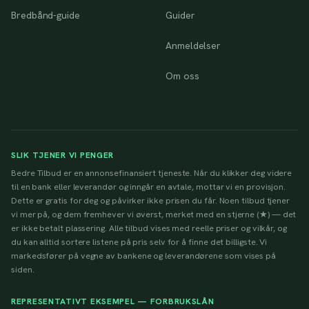
Bredbånd-guide
Guider
Anmeldelser
Om oss
SLIK TJENER VI PENGER
Bedre Tilbud er en annonsefinansiert tjeneste. Når du klikker deg videre
til en bank eller leverandør og inngår en avtale, mottar vi en provisjon.
Dette er gratis for deg og påvirker ikke prisen du får. Noen tilbud tjener
vi mer på, og dem fremhever vi øverst, merket med en stjerne (★) — det
er ikke betalt plassering. Alle tilbud vises med reelle priser og vilkår, og
du kan alltid sortere listene på pris selv for å finne det billigste. Vi
markedsfører på vegne av bankene og leverandørene som vises på
siden.
REPRESENTATIVT EKSEMPEL — FORBRUKSLÅN