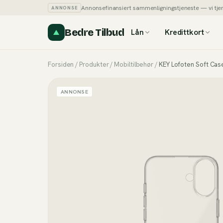
Annonsefinansiert sammenligningstjeneste — vi tjener
ANNONSE
Bedre Tilbud
Lån
Kredittkort
Forsiden
/
Produkter
/
Mobiltilbehør
/
KEY Lofoten Soft Case
ANNONSE