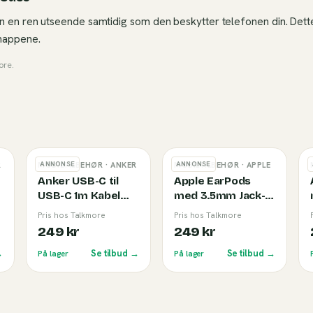
n en ren utseende samtidig som den beskytter telefonen din. Dette
knappene.
ore
.
ANNONSE
ANNONSE
R
MOBILTILBEHØR
· ANKER
MOBILTILBEHØR
· APPLE
Anker USB-C til
Apple EarPods
USB-C 1m Kabel
med 3.5mm Jack-
(240W) White
kobling
Pris hos Talkmore
Pris hos Talkmore
249 kr
249 kr
→
Se tilbud →
Se tilbud →
På lager
På lager