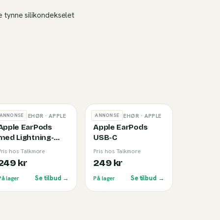
 tynne silikondekselet
ANNONSE
ANNONSE
MOBILTILBEHØR
· APPLE
MOBILTILBEHØR
· APPLE
Apple EarPods
Apple EarPods
med Lightning-
USB-C
tilkobling
Pris hos Talkmore
Pris hos Talkmore
249 kr
249 kr
Se tilbud →
Se tilbud →
På lager
På lager