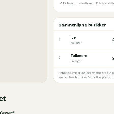
✓ På lager hos butikken ·
Pris fra but
Sammenlign
2
butikker
Ice
1
På lager
Talkmore
2
På lager
Annonse. Priser og lagerstatus fra buti
kassen hos butikken. Vi mottar provisjo
et
 Case**