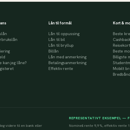
nans
Lån til formål
Kort & mo
slån
Lån til oppussing
Beste kre
rbrukslån
Lån til bil
Cashback
Lån til bryllup
Reisekor
iering
Billån
Beste mo
eld
Lån med anmerkning
Billigste 
 kan jeg låne?
Betalingsanmerkning
Studentm
gisteret
Effektiv rente
Mobilt b
Bredbånd
REPRESENTATIVT EKSEMPEL — 
eg videre til en bank eller
Nominell rente 9,9 %, effektiv rente 1