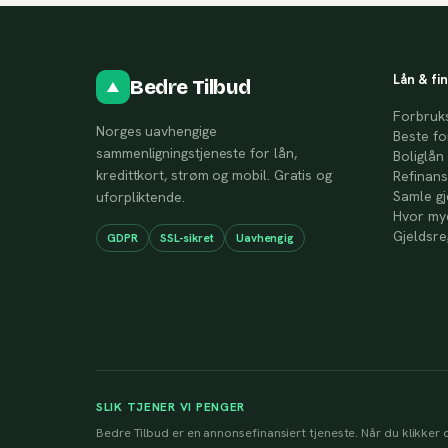
Lån & fi
Bedre Tilbud
Forbruk
Norges uavhengige
Beste fo
sammenligningstjeneste for lån,
Boliglån
kredittkort, strøm og mobil. Gratis og
Refinans
Samle gj
uforpliktende.
Hvor mye
Gjeldsre
GDPR
SSL-sikret
Uavhengig
SLIK TJENER VI PENGER
Bedre Tilbud er en annonsefinansiert tjeneste. Når du klikker d