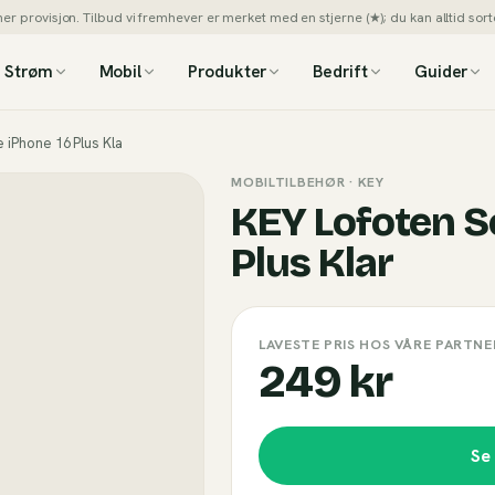
 provisjon. Tilbud vi fremhever er merket med en stjerne (★); du kan alltid sorte
Strøm
Mobil
Produkter
Bedrift
Guider
 iPhone 16 Plus Kla
MOBILTILBEHØR
· KEY
KEY Lofoten S
Plus Klar
LAVESTE PRIS HOS VÅRE PARTNE
249 kr
Se