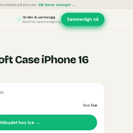
re listene på pris selv.
Slik tjener vi penger →
Gratis & uavhengig
Sammenlign nå
Nøytral sammenligning
oft Case iPhone 16
RE
hos
Ice
 tilbudet hos
Ice
→