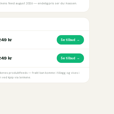
ikkens feed
august 2026
— endelig pris ser du i kassen.
249 kr
Se tilbud →
249 kr
Se tilbud →
kkenes produktfeeds — frakt kan komme i tillegg og vises i
n ved kjøp via lenkene.