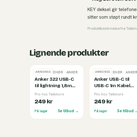
KEY deksel gir telefone
sitter som støpt rundt 
Produktbeskrivelse fra
Talkm
Lignende produkter
ANNONSE
ANNONSE
MOBILTILBEHØR
· ANKER
MOBILTILBEHØR
· ANKE
Anker 322 USB-C
Anker USB-C til
til lightning 1,8m
USB-C 1m Kabel
Kabel White
(240W) Black
Pris hos Talkmore
Pris hos Talkmore
249 kr
249 kr
Se tilbud →
Se tilbud 
På lager
På lager