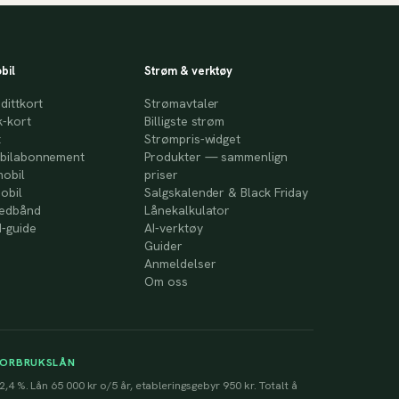
bil
Strøm & verktøy
dittkort
Strømavtaler
-kort
Billigste strøm
t
Strømpris-widget
bilabonnement
Produkter — sammenlign
mobil
priser
obil
Salgskalender & Black Friday
redbånd
Lånekalkulator
-guide
AI-verktøy
Guider
Anmeldelser
Om oss
FORBRUKSLÅN
2,4 %. Lån 65 000 kr o/5 år, etableringsgebyr 950 kr. Totalt å