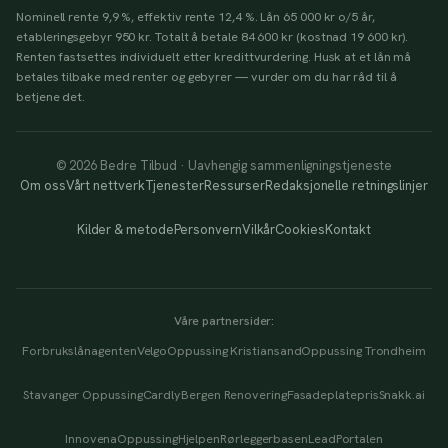
Nominell rente 9,9 %, effektiv rente 12,4 %. Lån 65 000 kr o/5 år,
etableringsgebyr 950 kr. Totalt å betale 84 600 kr (kostnad 19 600 kr).
Renten fastsettes individuelt etter kredittvurdering. Husk at et lån må
betales tilbake med renter og gebyrer — vurder om du har råd til å
betjene det.
© 2026 Bedre Tilbud · Uavhengig sammenligningstjeneste
Om oss
Vårt nettverk
Tjenester
Ressurser
Redaksjonelle retningslinjer
Kilder & metode
Personvern
Vilkår
Cookies
Kontakt
Våre partnersider:
Forbrukslånagenten
Velgo
Oppussing Kristiansand
Oppussing Trondheim
Stavanger Oppussing
Cardly
Bergen Renovering
Fasadeplatepris
Snakk.ai
Innovena
OppussingHjelpen
Rørleggerbasen
LeadPortalen