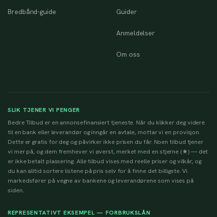
Bredbånd-guide
Guider
Anmeldelser
Om oss
SLIK TJENER VI PENGER
Bedre Tilbud er en annonsefinansiert tjeneste. Når du klikker deg videre
til en bank eller leverandør og inngår en avtale, mottar vi en provisjon.
Dette er gratis for deg og påvirker ikke prisen du får. Noen tilbud tjener
vi mer på, og dem fremhever vi øverst, merket med en stjerne (★) — det
er ikke betalt plassering. Alle tilbud vises med reelle priser og vilkår, og
du kan alltid sortere listene på pris selv for å finne det billigste. Vi
markedsfører på vegne av bankene og leverandørene som vises på
siden.
REPRESENTATIVT EKSEMPEL — FORBRUKSLÅN