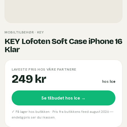
MOBILTILBEHØR
· KEY
KEY Lofoten Soft Case iPhone 16
Klar
LAVESTE PRIS HOS VÅRE PARTNERE
249 kr
hos
Ice
Se tilbudet hos
Ice
→
✓ På lager hos butikken ·
Pris fra butikkens feed
august 2026
—
endelig pris ser du i kassen.