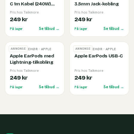
C 1m Kabel (240W)
3.5mm Jack-kobling
White
Pris hos Talkmore
Pris hos Talkmore
249 kr
249 kr
Se tilbud →
Se tilbud →
På lager
På lager
ANNONSE
ANNONSE
MOBILTILBEHØR
· APPLE
MOBILTILBEHØR
· APPLE
Apple EarPods med
Apple EarPods USB-C
Lightning-tilkobling
Pris hos Talkmore
Pris hos Talkmore
249 kr
249 kr
Se tilbud →
Se tilbud →
På lager
På lager