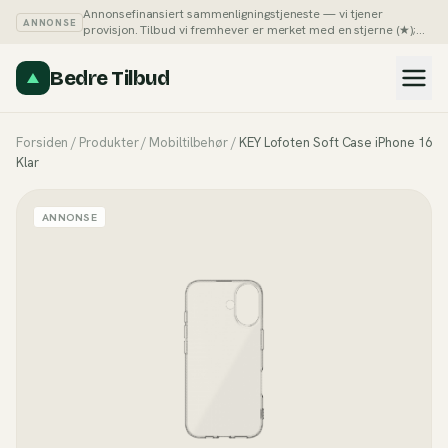
Annonsefinansiert sammenligningstjeneste — vi tjener
ANNONSE
provisjon. Tilbud vi fremhever er merket med en stjerne (★);
du kan alltid sortere listene på pris selv.
Slik tjener vi penger →
Bedre Tilbud
Forsiden
/
Produkter
/
Mobiltilbehør
/
KEY Lofoten Soft Case iPhone 16
Klar
ANNONSE