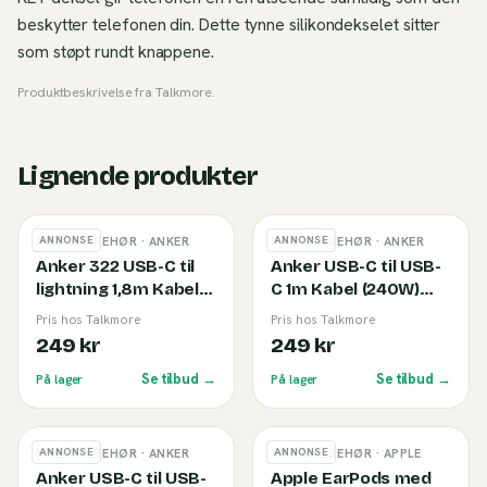
beskytter telefonen din. Dette tynne silikondekselet sitter
som støpt rundt knappene.
Produktbeskrivelse fra
Talkmore
.
Lignende produkter
ANNONSE
ANNONSE
MOBILTILBEHØR
· ANKER
MOBILTILBEHØR
· ANKER
Anker 322 USB-C til
Anker USB-C til USB-
lightning 1,8m Kabel
C 1m Kabel (240W)
White
Black
Pris hos Talkmore
Pris hos Talkmore
249 kr
249 kr
Se tilbud →
Se tilbud →
På lager
På lager
ANNONSE
ANNONSE
MOBILTILBEHØR
· ANKER
MOBILTILBEHØR
· APPLE
Anker USB-C til USB-
Apple EarPods med