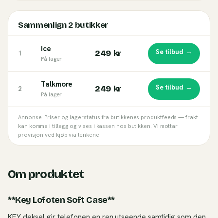
Sammenlign
2
butikker
Ice
Se tilbud →
249 kr
1
På lager
Talkmore
Se tilbud →
249 kr
2
På lager
Annonse. Priser og lagerstatus fra butikkenes produktfeeds — frakt
kan komme i tillegg og vises i kassen hos butikken. Vi mottar
provisjon ved kjøp via lenkene.
Om produktet
**Key Lofoten Soft Case**
KEY deksel gir telefonen en ren utseende samtidig som den