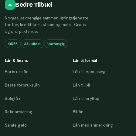
Bedre Tilbud
Norges uavhengige sammenligningstjeneste
for lån, kredittkort, strøm og mobil. Gratis
og uforpliktende.
GDPR
SSL-sikret
Uavhengig
Lån & finans
Lån til formål
Forbrukslån
Lån til oppussing
Beste forbrukslån
Lån til bil
Boliglån
Lån til bryllup
Refinansiering
Billån
Samle gjeld
Lån med anmerkning