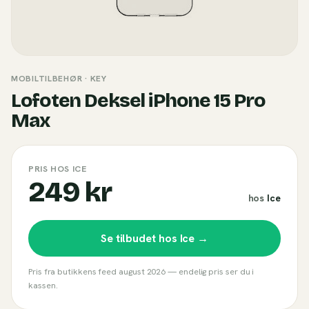
MOBILTILBEHØR
· KEY
Lofoten Deksel iPhone 15 Pro
Max
PRIS HOS ICE
249 kr
hos
Ice
Se tilbudet hos
Ice
→
Pris fra butikkens feed
august 2026
— endelig pris ser du i
kassen.