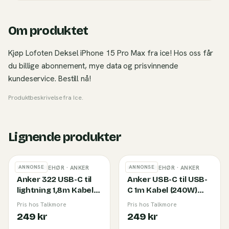
Om produktet
Kjøp Lofoten Deksel iPhone 15 Pro Max fra ice! Hos oss får
du billige abonnement, mye data og prisvinnende
kundeservice. Bestill nå!
Produktbeskrivelse fra
Ice
.
Lignende produkter
ANNONSE
ANNONSE
MOBILTILBEHØR
· ANKER
MOBILTILBEHØR
· ANKER
Anker 322 USB-C til
Anker USB-C til USB-
lightning 1,8m Kabel
C 1m Kabel (240W)
White
Black
Pris hos Talkmore
Pris hos Talkmore
249 kr
249 kr