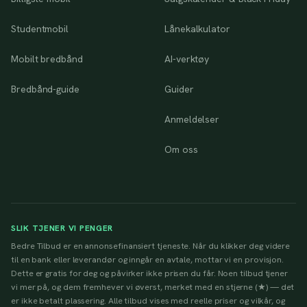
Studentmobil
Lånekalkulator
Mobilt bredbånd
AI-verktøy
Bredbånd-guide
Guider
Anmeldelser
Om oss
SLIK TJENER VI PENGER
Bedre Tilbud er en annonsefinansiert tjeneste. Når du klikker deg videre
til en bank eller leverandør og inngår en avtale, mottar vi en provisjon.
Dette er gratis for deg og påvirker ikke prisen du får. Noen tilbud tjener
vi mer på, og dem fremhever vi øverst, merket med en stjerne (★) — det
er ikke betalt plassering. Alle tilbud vises med reelle priser og vilkår, og