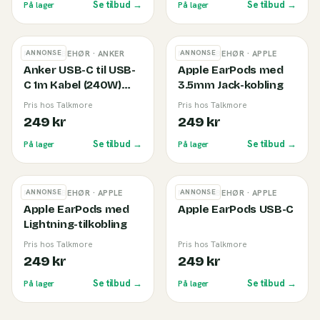
Se tilbud →
Se tilbud →
På lager
På lager
ANNONSE
ANNONSE
MOBILTILBEHØR
· ANKER
MOBILTILBEHØR
· APPLE
Anker USB-C til USB-
Apple EarPods med
C 1m Kabel (240W)
3.5mm Jack-kobling
White
Pris hos Talkmore
Pris hos Talkmore
249 kr
249 kr
Se tilbud →
Se tilbud →
På lager
På lager
ANNONSE
ANNONSE
MOBILTILBEHØR
· APPLE
MOBILTILBEHØR
· APPLE
Apple EarPods med
Apple EarPods USB-C
Lightning-tilkobling
Pris hos Talkmore
Pris hos Talkmore
249 kr
249 kr
Se tilbud →
Se tilbud →
På lager
På lager