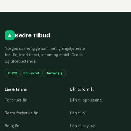
Bedre Tilbud
Norges uavhengige sammenligningstjeneste
for lån, kredittkort, strøm og mobil. Gratis
og uforpliktende.
GDPR
SSL-sikret
Uavhengig
Lån & finans
Lån til formål
Forbrukslån
Lån til oppussing
Beste forbrukslån
Lån til bil
Boliglån
Lån til bryllup