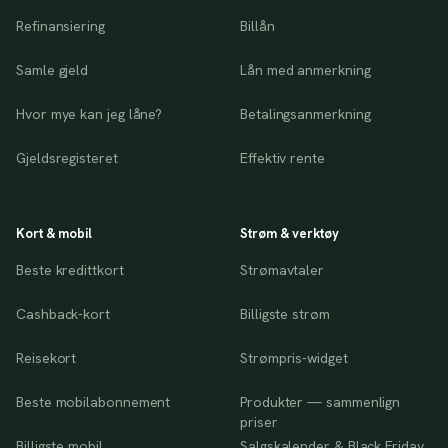
Refinansiering
Billån
Samle gjeld
Lån med anmerkning
Hvor mye kan jeg låne?
Betalingsanmerkning
Gjeldsregisteret
Effektiv rente
Kort & mobil
Strøm & verktøy
Beste kredittkort
Strømavtaler
Cashback-kort
Billigste strøm
Reisekort
Strømpris-widget
Beste mobilabonnement
Produkter — sammenlign
priser
Billigste mobil
Salgskalender & Black Friday