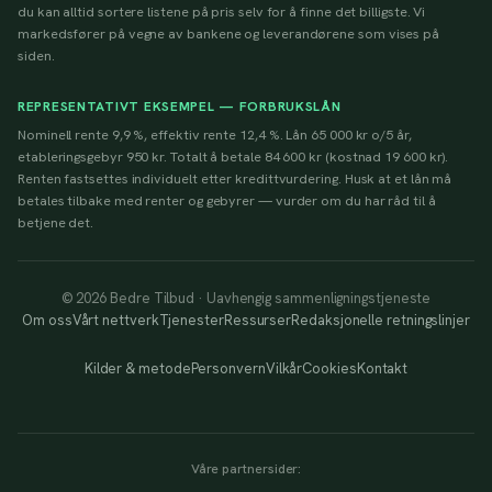
du kan alltid sortere listene på pris selv for å finne det billigste. Vi
markedsfører på vegne av bankene og leverandørene som vises på
siden.
REPRESENTATIVT EKSEMPEL — FORBRUKSLÅN
Nominell rente 9,9 %, effektiv rente 12,4 %. Lån 65 000 kr o/5 år,
etableringsgebyr 950 kr. Totalt å betale 84 600 kr (kostnad 19 600 kr).
Renten fastsettes individuelt etter kredittvurdering. Husk at et lån må
betales tilbake med renter og gebyrer — vurder om du har råd til å
betjene det.
© 2026 Bedre Tilbud · Uavhengig sammenligningstjeneste
Om oss
Vårt nettverk
Tjenester
Ressurser
Redaksjonelle retningslinjer
Kilder & metode
Personvern
Vilkår
Cookies
Kontakt
Våre partnersider: