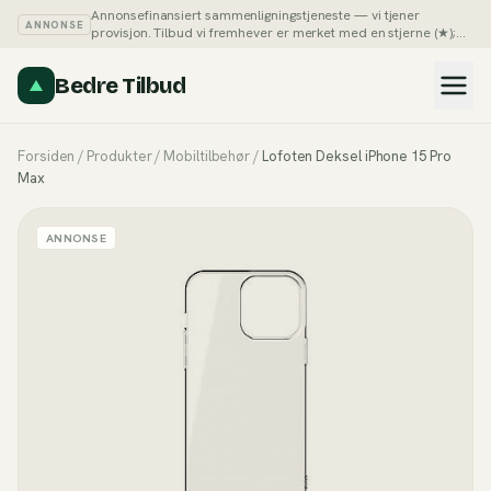
Annonsefinansiert sammenligningstjeneste — vi tjener
ANNONSE
provisjon. Tilbud vi fremhever er merket med en stjerne (★);
du kan alltid sortere listene på pris selv.
Slik tjener vi penger →
Bedre Tilbud
Forsiden
/
Produkter
/
Mobiltilbehør
/
Lofoten Deksel iPhone 15 Pro
Max
ANNONSE