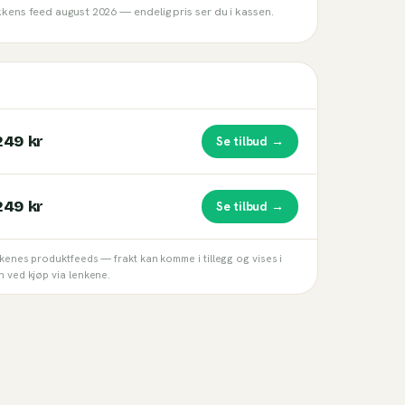
ikkens feed
august 2026
— endelig pris ser du i kassen.
249 kr
Se tilbud →
249 kr
Se tilbud →
kkenes produktfeeds — frakt kan komme i tillegg og vises i
n ved kjøp via lenkene.