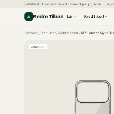
Annonsefinansiert sammenligningstjeneste — vi tjener
ANNONSE
Bedre Tilbud
Lån
Kredittkort
Forsiden
/
Produkter
/
Mobiltilbehør
/
KEY Lofoten Mykt Sili
ANNONSE