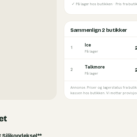
✓ På lager hos butikken ·
Pris fra but
Sammenlign
2
butikker
Ice
1
På lager
Talkmore
2
På lager
Annonse. Priser og lagerstatus fra buti
kassen hos butikken. Vi mottar provisjo
et
 Silikondeksel**