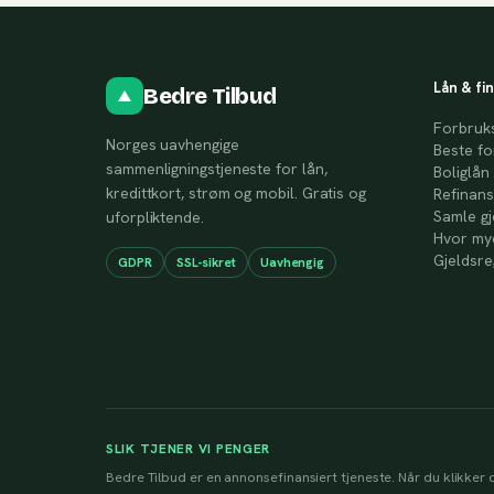
Lån & fi
Bedre Tilbud
Forbruk
Norges uavhengige
Beste fo
sammenligningstjeneste for lån,
Boliglån
kredittkort, strøm og mobil. Gratis og
Refinans
Samle gj
uforpliktende.
Hvor mye
Gjeldsre
GDPR
SSL-sikret
Uavhengig
SLIK TJENER VI PENGER
Bedre Tilbud er en annonsefinansiert tjeneste. Når du klikker d