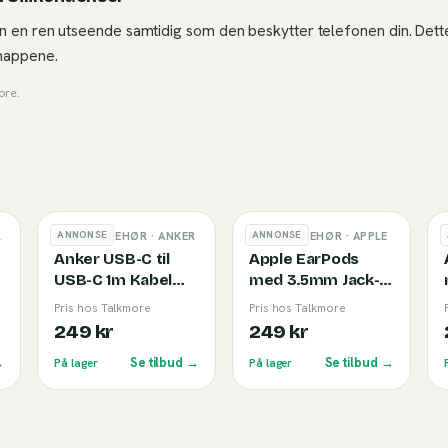
n en ren utseende samtidig som den beskytter telefonen din. Dette
knappene.
ore
.
ANNONSE
ANNONSE
R
MOBILTILBEHØR
· ANKER
MOBILTILBEHØR
· APPLE
Anker USB-C til
Apple EarPods
USB-C 1m Kabel
med 3.5mm Jack-
(240W) White
kobling
Pris hos Talkmore
Pris hos Talkmore
249 kr
249 kr
→
Se tilbud →
Se tilbud →
På lager
På lager