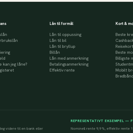
nans
Lån til formål
Kort & mo
slån
Lån til oppussing
Beste kre
rbrukslån
Lån til bil
Cashback
Lån til bryllup
Reisekor
iering
Billån
Beste mo
eld
Lån med anmerkning
Billigste 
 kan jeg låne?
Betalingsanmerkning
Studentm
gisteret
Effektiv rente
Mobilt b
Bredbånd
REPRESENTATIVT EKSEMPEL — 
eg videre til en bank eller
Nominell rente 9,9 %, effektiv rente 1