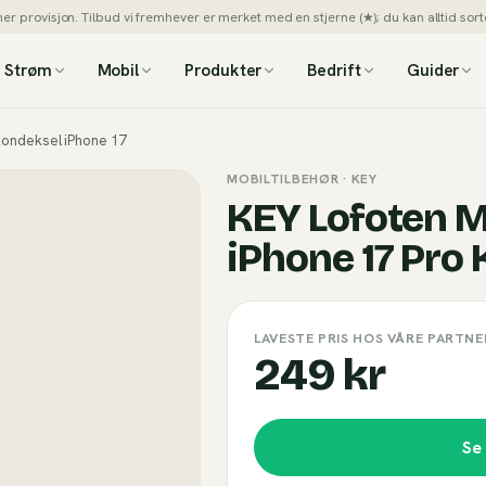
 provisjon. Tilbud vi fremhever er merket med en stjerne (★); du kan alltid sorte
Strøm
Mobil
Produkter
Bedrift
Guider
kondeksel iPhone 17
MOBILTILBEHØR
· KEY
KEY Lofoten M
iPhone 17 Pro 
LAVESTE PRIS HOS VÅRE PARTNE
249 kr
Se