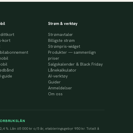
bil
Strøm & verktøy
dittkort
Strømavtaler
-kort
Billigste strøm
t
Strømpris-widget
bilabonnement
Produkter — sammenlign
mobil
priser
obil
Salgskalender & Black Friday
redbånd
Lånekalkulator
-guide
AI-verktøy
Guider
Anmeldelser
Om oss
FORBRUKSLÅN
2,4 %. Lån 65 000 kr o/5 år, etableringsgebyr 950 kr. Totalt å