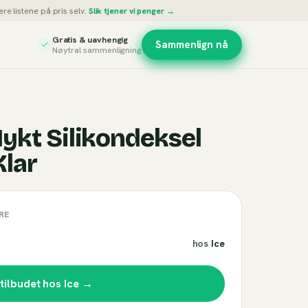
re listene på pris selv.
Slik tjener vi penger →
Gratis & uavhengig
Sammenlign nå
Nøytral sammenligning
ykt Silikondeksel
Klar
RE
hos
Ice
 tilbudet hos
Ice
→