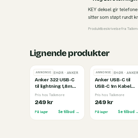
KEY deksel gir telefone
sitter som støpt rundt 
Produktbeskrivelse fra
Talkm
Lignende produkter
ANNONSE
ANNONSE
MOBILTILBEHØR
· ANKER
MOBILTILBEHØR
· ANKE
Anker 322 USB-C
Anker USB-C til
til lightning 1,8m
USB-C 1m Kabel
Kabel White
(240W) Black
Pris hos Talkmore
Pris hos Talkmore
249 kr
249 kr
Se tilbud →
Se tilbud 
På lager
På lager