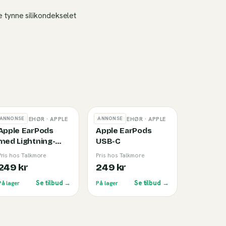
 tynne silikondekselet
ANNONSE
ANNONSE
MOBILTILBEHØR
· APPLE
MOBILTILBEHØR
· APPLE
Apple EarPods
Apple EarPods
med Lightning-
USB-C
tilkobling
Pris hos Talkmore
Pris hos Talkmore
249 kr
249 kr
Se tilbud →
Se tilbud →
På lager
På lager