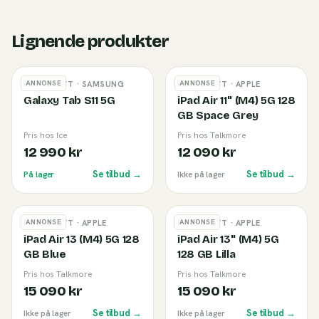
Lignende produkter
ANNONSE
ANNONSE
NETTBRETT
· SAMSUNG
NETTBRETT
· APPLE
Galaxy Tab S11 5G
iPad Air 11'' (M4) 5G 128
GB Space Grey
Pris hos Ice
Pris hos Talkmore
12 990 kr
12 090 kr
Se tilbud →
Se tilbud →
På lager
Ikke på lager
ANNONSE
ANNONSE
NETTBRETT
· APPLE
NETTBRETT
· APPLE
iPad Air 13 (M4) 5G 128
iPad Air 13'' (M4) 5G
GB Blue
128 GB Lilla
Pris hos Talkmore
Pris hos Talkmore
15 090 kr
15 090 kr
Se tilbud →
Se tilbud →
Ikke på lager
Ikke på lager