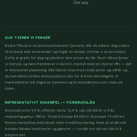
Om oss
SLIK TJENER VI PENGER
Bedre Tilbud er en annonsefinansiert tjeneste. Når du klikker deg videre
til en bank eller leverandør og inngår en avtale, mottar vi en provisjon.
Dette er gratis for deg og påvirker ikke prisen du får. Noen tilbud tjener
vi mer på, og dem fremhever vi øverst, merket med en stjerne (★) — det
er ikke betalt plassering. Alle tilbud vises med reelle priser og vilkår, og
du kan alltid sortere listene på pris selv for å finne det billigste. Vi
markedsfører på vegne av bankene og leverandørene som vises på
siden.
REPRESENTATIVT EKSEMPEL — FORBRUKSLÅN
Nominell rente 9,9 %, effektiv rente 12,4 %. Lån 65 000 kr o/5 år,
etableringsgebyr 950 kr. Totalt å betale 84 600 kr (kostnad 19 600 kr).
Renten fastsettes individuelt etter kredittvurdering. Husk at et lån må
betales tilbake med renter og gebyrer — vurder om du har råd til å
betjene det.