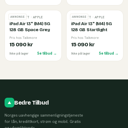
ANNONSE
ANNONSE
NETTBRETT
· APPLE
NETTBRETT
· APPLE
iPad Air 13'' (M4) 5G
iPad Air 13'' (M4) 5G
128 GB Space Grey
128 GB Startlight
Pris hos Talkmore
Pris hos Talkmore
15 090 kr
15 090 kr
Se tilbud →
Se tilbud →
Ikke på lager
Ikke på lager
Bedre Tilbud
Norges uavhengige sammenligningstjeneste
for lån, kredittkort, strøm og mobil. Gratis
og uforpliktende.