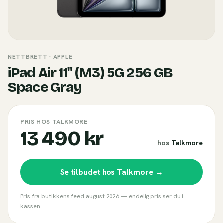
NETTBRETT
· APPLE
iPad Air 11" (M3) 5G 256 GB
Space Gray
PRIS HOS TALKMORE
13 490 kr
hos
Talkmore
Se tilbudet hos
Talkmore
→
Pris fra butikkens feed
august 2026
— endelig pris ser du i
kassen.