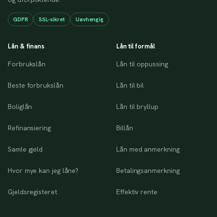
GDPR
SSL-sikret
Uavhengig
Lån & finans
Lån til formål
Forbrukslån
Lån til oppussing
Beste forbrukslån
Lån til bil
Boliglån
Lån til bryllup
Refinansiering
Billån
Samle gjeld
Lån med anmerkning
Hvor mye kan jeg låne?
Betalingsanmerkning
Gjeldsregisteret
Effektiv rente