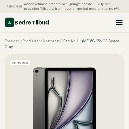
Annonsefinansiert sammenligningstjeneste — vi tjener
ANNONSE
provisjon. Tilbud vi fremhever er merket med en stjerne (★);
du kan alltid sortere listene på pris selv.
Slik tjener vi penger →
Bedre Tilbud
Forsiden
/
Produkter
/
Nettbrett
/
iPad Air 11" (M3) 5G 256 GB Space
Gray
ANNONSE