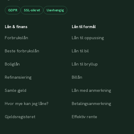
GDPR
SSL-sikret
Uavhengig
Lån & finans
Lån til formål
Forbrukslån
Lån til oppussing
Beste forbrukslån
Lån til bil
Boliglån
Lån til bryllup
Refinansiering
Billån
Samle gjeld
Lån med anmerkning
Hvor mye kan jeg låne?
Betalingsanmerkning
Gjeldsregisteret
Effektiv rente