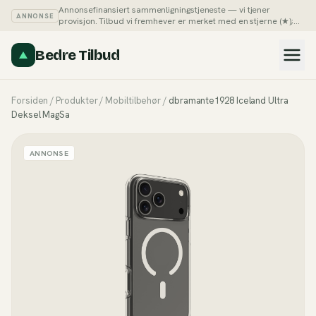
Annonsefinansiert sammenligningstjeneste — vi tjener
ANNONSE
provisjon. Tilbud vi fremhever er merket med en stjerne (★);
du kan alltid sortere listene på pris selv.
Slik tjener vi penger →
Bedre Tilbud
Forsiden
/
Produkter
/
Mobiltilbehør
/
dbramante1928 Iceland Ultra
Deksel MagSa
ANNONSE