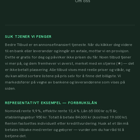
Om oss
SLIK TJENER VI PENGER
Bedre Tilbud er en annonsefinansiert tjeneste. Når du klikker deg videre
til en bank eller leverandør og inngår en avtale, mottar vi en provisjon.
Dette er gratis for deg og påvirker ikke prisen du får. Noen tilbud tjener
vi mer på, og dem fremhever vi øverst, merket med en stjerne (★) — det
er ikke betalt plassering. Alle tilbud vises med reelle priser og vilkår, og
du kan alltid sortere listene på pris selv for å finne det billigste. Vi
markedsfører på vegne av bankene og leverandørene som vises på
siden.
REPRESENTATIVT EKSEMPEL — FORBRUKSLÅN
Nominell rente 9,9 %, effektiv rente 12,4 %. Lån 65 000 kr o/5 år,
etableringsgebyr 950 kr. Totalt å betale 84 600 kr (kostnad 19 600 kr).
Renten fastsettes individuelt etter kredittvurdering. Husk at et lån må
betales tilbake med renter og gebyrer — vurder om du har råd til å
betjene det.