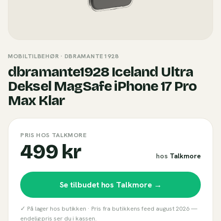
MOBILTILBEHØR
· DBRAMANTE1928
dbramante1928 Iceland Ultra
Deksel MagSafe iPhone 17 Pro
Max Klar
PRIS HOS TALKMORE
499 kr
hos
Talkmore
Se tilbudet hos
Talkmore
→
✓ På lager hos butikken ·
Pris fra butikkens feed
august 2026
—
endelig pris ser du i kassen.