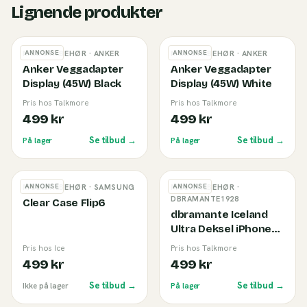
Lignende produkter
ANNONSE
ANNONSE
MOBILTILBEHØR
· ANKER
MOBILTILBEHØR
· ANKER
Anker Veggadapter
Anker Veggadapter
Display (45W) Black
Display (45W) White
Pris hos Talkmore
Pris hos Talkmore
499 kr
499 kr
Se tilbud →
Se tilbud →
På lager
På lager
ANNONSE
ANNONSE
MOBILTILBEHØR
· SAMSUNG
MOBILTILBEHØR
·
DBRAMANTE1928
Clear Case Flip6
dbramante Iceland
Ultra Deksel iPhone
17e/16e/15/14/13 Klar
Pris hos Ice
Pris hos Talkmore
499 kr
499 kr
Se tilbud →
Se tilbud →
Ikke på lager
På lager