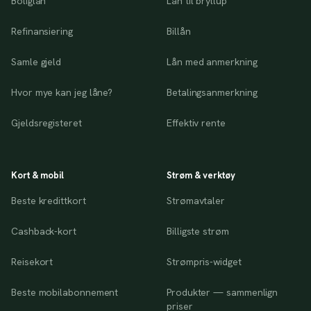
Boliglån
Lån til bryllup
Refinansiering
Billån
Samle gjeld
Lån med anmerkning
Hvor mye kan jeg låne?
Betalingsanmerkning
Gjeldsregisteret
Effektiv rente
Kort & mobil
Strøm & verktøy
Beste kredittkort
Strømavtaler
Cashback-kort
Billigste strøm
Reisekort
Strømpris-widget
Beste mobilabonnement
Produkter — sammenlign
priser