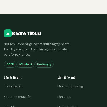
Bedre Tilbud
Norges uavhengige sammenligningstjeneste
for lån, kredittkort, strøm og mobil. Gratis
og uforpliktende.
GDPR
SSL-sikret
Uavhengig
Lån & finans
Lån til formål
Forbrukslån
Lån til oppussing
Beste forbrukslån
Lån til bil