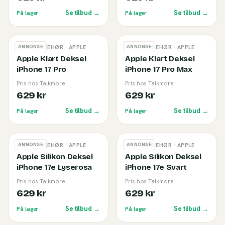
Se tilbud →
Se tilbud →
På lager
På lager
ANNONSE
ANNONSE
MOBILTILBEHØR
· APPLE
MOBILTILBEHØR
· APPLE
Apple Klart Deksel
Apple Klart Deksel
iPhone 17 Pro
iPhone 17 Pro Max
Pris hos Talkmore
Pris hos Talkmore
629 kr
629 kr
Se tilbud →
Se tilbud →
På lager
På lager
ANNONSE
ANNONSE
MOBILTILBEHØR
· APPLE
MOBILTILBEHØR
· APPLE
Apple Silikon Deksel
Apple Silikon Deksel
iPhone 17e Lyserosa
iPhone 17e Svart
Pris hos Talkmore
Pris hos Talkmore
629 kr
629 kr
Se tilbud →
Se tilbud →
På lager
På lager