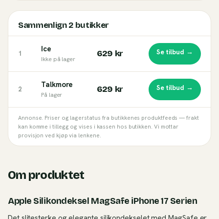
Sammenlign
2
butikker
Ice
Se tilbud →
629 kr
1
Ikke på lager
Talkmore
Se tilbud →
629 kr
2
På lager
Annonse. Priser og lagerstatus fra butikkenes produktfeeds — frakt
kan komme i tillegg og vises i kassen hos butikken. Vi mottar
provisjon ved kjøp via lenkene.
Om produktet
Apple Silikondeksel MagSafe iPhone 17 Serien
Det slitesterke og elegante silikondekselet med MagSafe er