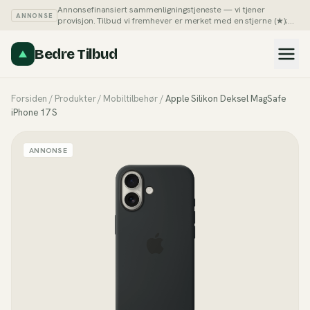
Annonsefinansiert sammenligningstjeneste — vi tjener
ANNONSE
provisjon. Tilbud vi fremhever er merket med en stjerne (★);
du kan alltid sortere listene på pris selv.
Slik tjener vi penger →
Bedre Tilbud
Forsiden
/
Produkter
/
Mobiltilbehør
/
Apple Silikon Deksel MagSafe
iPhone 17 S
ANNONSE