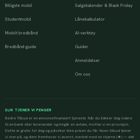
Billigste mobil
Salgskalender & Black Friday
Studentmobil
Lånekalkulator
Mobilt bredbånd
AI-verktøy
Bredbånd-guide
Guider
Anmeldelser
Om oss
SLIK TJENER VI PENGER
Bedre Tilbud er en annonsefinansiert tjeneste. Når du klikker deg videre
til en bank eller leverandør og inngår en avtale, mottar vi en provisjon.
Dette er gratis for deg og påvirker ikke prisen du får. Noen tilbud tjener
vi mer på, og dem fremhever vi øverst, merket med en stjerne (★) — det