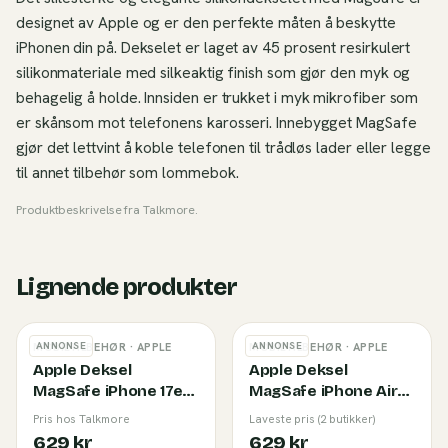
designet av Apple og er den perfekte måten å beskytte
iPhonen din på. Dekselet er laget av 45 prosent resirkulert
silikonmateriale med silkeaktig finish som gjør den myk og
behagelig å holde. Innsiden er trukket i myk mikrofiber som
er skånsom mot telefonens karosseri. Innebygget MagSafe
gjør det lettvint å koble telefonen til trådløs lader eller legge
til annet tilbehør som lommebok.
Produktbeskrivelse fra
Talkmore
.
Lignende produkter
ANNONSE
ANNONSE
MOBILTILBEHØR
· APPLE
MOBILTILBEHØR
· APPLE
Apple Deksel
Apple Deksel
MagSafe iPhone 17e
MagSafe iPhone Air
Klar
Frost
Pris hos Talkmore
Laveste pris (2 butikker)
629 kr
629 kr