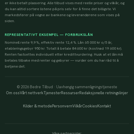
er ikke betalt plassering. Alle tilbud vises med reelle priser og vilkår, og
du kan alltid sortere listene på pris selv for å finne det billigste. Vi
markedsfører på vegne av bankene og leverandørene som vises på
siden.
REPRESENTATIVT EKSEMPEL — FORBRUKSLÅN
Nominell rente 9,9 %, effektiv rente 12,4 %. Lån 65 000 kr o/5 år,
etableringsgebyr 950 kr. Totalt å betale 84 600 kr (kostnad 19 600 kr).
Renten fastsettes individuelt etter kredittvurdering. Husk at et lån må
betales tilbake med renter og gebyrer — vurder om du har råd til å
betjene det.
© 2026 Bedre Tilbud · Uavhengig sammenligningstjeneste
Om oss
Vårt nettverk
Tjenester
Ressurser
Redaksjonelle retningslinjer
Kilder & metode
Personvern
Vilkår
Cookies
Kontakt
Våre partnersider: