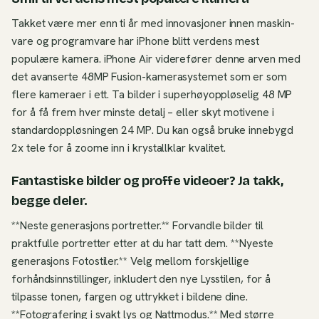
Takket være mer enn ti år med innovasjoner innen maskin­
vare og program­vare har iPhone blitt verdens mest
populære kamera. iPhone Air viderefører denne arven med
det avanserte 48MP Fusion-kamerasystemet som er som
flere kameraer i ett. Ta bilder i superhøyoppløselig 48 MP
for å få frem hver minste detalj – eller skyt motivene i
standardoppløsningen 24 MP. Du kan også bruke innebygd
2x tele for å zoome inn i krystallklar kvalitet.
Fantastiske bilder og proffe videoer? Ja takk,
begge deler.
**Neste generasjons portretter.** Forvandle bilder til
praktfulle portretter etter at du har tatt dem. **Nyeste
generasjons Fotostiler.** Velg mellom forskjellige
forhåndsinnstillinger, inkludert den nye Lysstilen, for å
tilpasse tonen, fargen og uttrykket i bildene dine.
**Fotografering i svakt lys og Nattmodus.** Med større