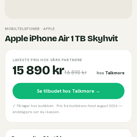
MOBILTELEFONER
· APPLE
Apple iPhone Air 1 TB Skyhvit
LAVESTE PRIS HOS VÅRE PARTNERE
15 890 kr
16 890 kr
hos
Talkmore
Se tilbudet hos
Talkmore
→
✓ På lager hos butikken ·
Pris fra butikkens feed
august 2026
—
endelig pris ser du i kassen.