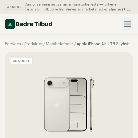
Annonsefinansiert sammenligningstjeneste — vi tjener
ANNONSE
provisjon. Tilbud vi fremhever er merket med en stjerne (★);
du kan alltid sortere listene på pris selv.
Slik tjener vi penger →
Bedre Tilbud
Forsiden
/
Produkter
/
Mobiltelefoner
/
Apple iPhone Air 1 TB Skyhvit
ANNONSE