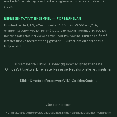
markedsfører på vegne av bankene og leverandørene som vises på
siden.
REPRESENTATIVT EKSEMPEL — FORBRUKSLÅN
Nominell rente 9,9 %, effektiv rente 12,4 %. Lån 65 000 kr o/5 år,
etableringsgebyr 950 kr. Totalt å betale 84 600 kr (kostnad 19 600 kr).
Renten fastsettes individuelt etter kredittvurdering. Husk at et lån må
betales tilbake med renter og gebyrer — vurder om du har råd til å
betjene det.
© 2026 Bedre Tilbud · Uavhengig sammenligningstjeneste
Om oss
Vårt nettverk
Tjenester
Ressurser
Redaksjonelle retningslinjer
Kilder & metode
Personvern
Vilkår
Cookies
Kontakt
Våre partnersider:
Forbrukslånagenten
Velgo
Oppussing Kristiansand
Oppussing Trondheim