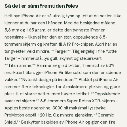
Så det er sånn fremtiden føles
Helt nye iPhone Air er så utrolig tynn og lett at du nesten ikke
kjenner at du har den i hånden. Med de beskjedne målene
5,6 mm og 165 gram, er dette den tynneste iPhonen
noensinne – likevel har den en stor, oppslukende 6,5-
tommers skjerm og kraften til A19 Pro-chipen. Aldri har en
tungvekter veid mindre. **Farger.** Tilgjengelig i fire flotte
farger – himmelblå, lys gull, skyhvit og stellarsvart.
**Titanramme.** Ramme av grad 5-titan, fremstilt av 80%
resirkulert titan, gjør iPhone Air like solid som den er slående
vakker. **Nytenkt design på innsiden.** Platået på iPhone Air
rommer flere teknologier for å maksimere ytelsen og gjøre
plass til et større batteri med høyere tetthet. **Oppslukende
avansert skjerm.** 6,5-tommers Super Retina XDR-skjerm –
Apples beste noensinne. 3000 nit maksimal lysstyrke.
ProMotion opptil 120 Hz. Og mindre gjenskinn. **Ceramic
Shield.** Beskytter baksiden av iPhone Air og gjør den fire