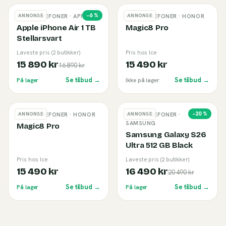
−
6
%
ANNONSE
ANNONSE
MOBILTELEFONER
· APPLE
MOBILTELEFONER
· HONOR
Apple iPhone Air 1 TB
Magic8 Pro
Stellarsvart
Laveste pris (2 butikker)
Pris hos Ice
15 890 kr
15 490 kr
16 890 kr
Se tilbud →
Se tilbud →
På lager
Ikke på lager
−
20
%
ANNONSE
ANNONSE
MOBILTELEFONER
· HONOR
MOBILTELEFONER
·
SAMSUNG
Magic8 Pro
Samsung Galaxy S26
Ultra 512 GB Black
Pris hos Ice
Laveste pris (2 butikker)
15 490 kr
16 490 kr
20 490 kr
Se tilbud →
Se tilbud →
På lager
På lager