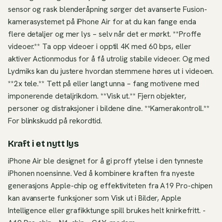
sensor og rask blenderåpning sørger det avanserte Fusion-
kamerasystemet på iPhone Air for at du kan fange enda
flere detaljer og mer lys – selv når det er mørkt. **Proffe
videoer.** Ta opp videoer i opptil 4K med 60 bps, eller
aktiver Actionmodus for å få utrolig stabile videoer. Og med
Lydmiks kan du justere hvordan stemmene høres ut i videoen.
**2x tele.** Tett på eller langt unna – fang motivene med
imponerende detaljrikdom. **Visk ut.** Fjern objekter,
personer og distraksjoner i bildene dine. **Kamerakontroll.**
For blinkskudd på rekordtid.
Kraft i et nytt lys
iPhone Air ble designet for å gi proff ytelse i den tynneste
iPhonen noensinne. Ved å kombinere kraften fra nyeste
generasjons Apple-chip og effektiviteten fra A19 Pro-chipen
kan avanserte funksjoner som Visk ut i Bilder, Apple
Intelligence eller grafikktunge spill brukes helt knirkefritt. -