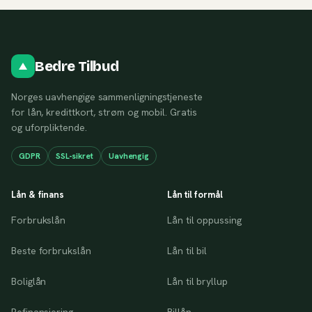
Bedre Tilbud
Norges uavhengige sammenligningstjeneste
for lån, kredittkort, strøm og mobil. Gratis
og uforpliktende.
GDPR
SSL-sikret
Uavhengig
Lån & finans
Lån til formål
Forbrukslån
Lån til oppussing
Beste forbrukslån
Lån til bil
Boliglån
Lån til bryllup