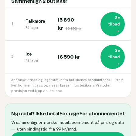
Sammenlign
2
butikker
Se
15 890
Talkmore
1
tilbud
kr
På lager
16 890 kr
→
Se
Ice
16 590 kr
2
tilbud
På lager
→
Annonse. Priser og lagerstatus fra butikkenes produktfeeds — frakt
kan komme i tillegg og vises i kassen hos butikken. Vi mottar
provisjon ved kjøp via lenkene.
Ny mobil? Ikke betal for mye for abonnementet
Vi sammenligner norske mobilabonnement på pris og data
— uten bindingstid, fra 99 kr/mnd.