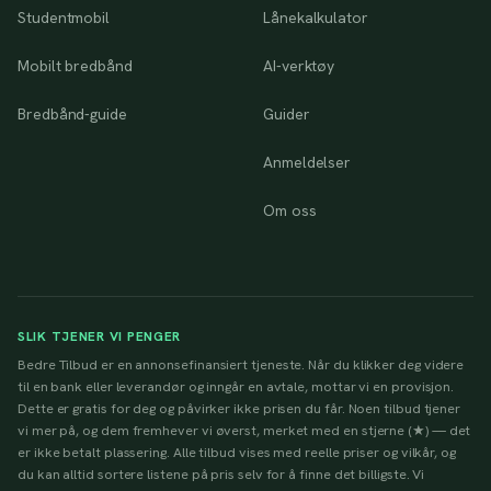
Studentmobil
Lånekalkulator
Mobilt bredbånd
AI-verktøy
Bredbånd-guide
Guider
Anmeldelser
Om oss
SLIK TJENER VI PENGER
Bedre Tilbud er en annonsefinansiert tjeneste. Når du klikker deg videre
til en bank eller leverandør og inngår en avtale, mottar vi en provisjon.
Dette er gratis for deg og påvirker ikke prisen du får. Noen tilbud tjener
vi mer på, og dem fremhever vi øverst, merket med en stjerne (★) — det
er ikke betalt plassering. Alle tilbud vises med reelle priser og vilkår, og
du kan alltid sortere listene på pris selv for å finne det billigste. Vi