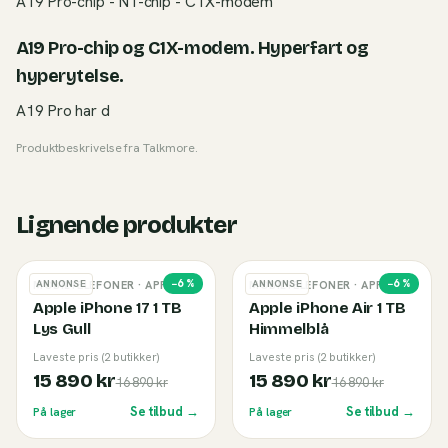
A19 Pro-chip - N1-chip - C1X-modem
A19 Pro-chip og C1X-modem. Hyperfart og
hyperytelse.
A19 Pro har d
Produktbeskrivelse fra
Talkmore
.
Lignende produkter
−
6
%
−
6
%
ANNONSE
ANNONSE
MOBILTELEFONER
· APPLE
MOBILTELEFONER
· APPLE
Apple iPhone 17 1 TB
Apple iPhone Air 1 TB
Lys Gull
Himmelblå
Laveste pris (2 butikker)
Laveste pris (2 butikker)
15 890 kr
15 890 kr
16 890 kr
16 890 kr
Se tilbud →
Se tilbud →
På lager
På lager