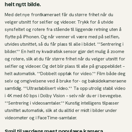
helt nytt bilde.
Med det nye frontkameraet får du større frihet når du
velger utsnitt for selfier og videoer. Trykk for å utvide
synsfeltet og rotere fra stående til liggende retning uten å
flytte på iPhonen. Og når venner vil være med på selfien,
utvides utsnittet, så du får plass til alle i bildet. **Sentrering i
bilder.** En helt ny kvadratisk sensor gjør det mulig å zoome
og rotere, slik at du får større frihet når du velger utsnitt for
selfier og videoer. Og det blir plass til alle på gruppebildet –
helt automatisk. **Dobbelt opptak for video.** Film både deg
selv og omgivelsene ved å bruke for- og baksidekameraene
samtidig. **Ultrastabilisert video.** Ta opp utrolig stabil video
i 4K med 60 bps i Dolby Vision – selv når du er i bevegelse.
**Sentrering i videosamtaler.** Kunstig intelligens tilpasser
utsnittet automatisk, slik at du alltid er midt i bilder under
videomøter og i FaceTime-samtaler.
Smil til verdens mest populære kamera