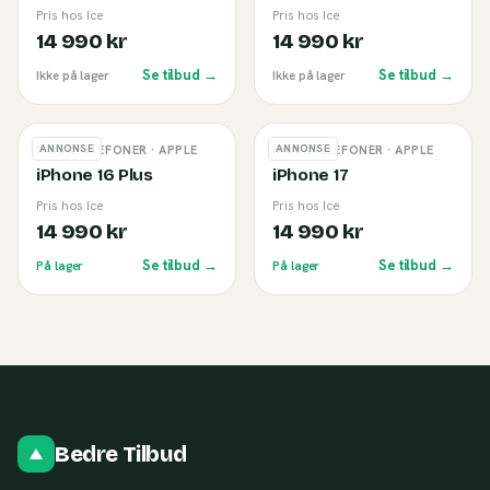
Pris hos Ice
Pris hos Ice
14 990 kr
14 990 kr
Se tilbud →
Se tilbud →
Ikke på lager
Ikke på lager
ANNONSE
ANNONSE
MOBILTELEFONER
· APPLE
MOBILTELEFONER
· APPLE
iPhone 16 Plus
iPhone 17
Pris hos Ice
Pris hos Ice
14 990 kr
14 990 kr
Se tilbud →
Se tilbud →
På lager
På lager
Bedre Tilbud