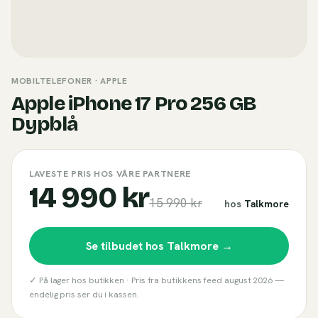
MOBILTELEFONER
· APPLE
Apple iPhone 17 Pro 256 GB
Dypblå
LAVESTE PRIS HOS VÅRE PARTNERE
14 990 kr
15 990 kr
hos
Talkmore
Se tilbudet hos
Talkmore
→
✓ På lager hos butikken ·
Pris fra butikkens feed
august 2026
—
endelig pris ser du i kassen.