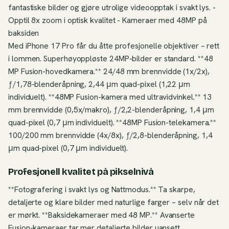
fantastiske bilder og gjøre utrolige videoopptak i svakt lys. -
Opptil 8x zoom i optisk kvalitet - Kameraer med 48MP på
baksiden
Med iPhone 17 Pro får du åtte profesjonelle objektiver – rett
i lommen. Superhøyoppløste 24MP-bilder er standard. **48
MP Fusion-hovedkamera.** 24/48 mm brennvidde (1x/2x),
ƒ/1,78-blenderåpning, 2,44 μm quad-pixel (1,22 μm
individuelt). **48MP Fusion-kamera med ultravidvinkel.** 13
mm brennvidde (0,5x/makro), ƒ/2,2-blenderåpning, 1,4 μm
quad-pixel (0,7 μm individuelt). **48MP Fusion-telekamera.**
100/200 mm brennvidde (4x/8x), ƒ/2,8-blenderåpning, 1,4
μm quad-pixel (0,7 μm individuelt).
Profesjonell kvalitet på pikselnivå
**Fotografering i svakt lys og Nattmodus.** Ta skarpe,
detaljerte og klare bilder med naturlige farger – selv når det
er mørkt. **Baksidekameraer med 48 MP.** Avanserte
Fusion-kameraer tar mer detaljerte bilder uansett