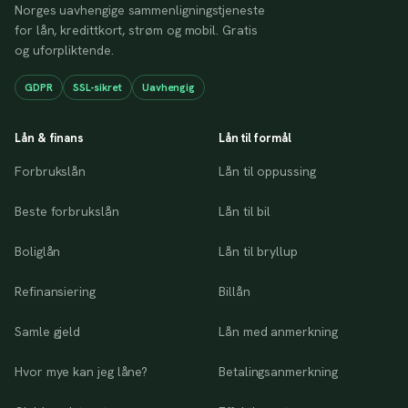
Norges uavhengige sammenligningstjeneste
for lån, kredittkort, strøm og mobil. Gratis
og uforpliktende.
GDPR
SSL-sikret
Uavhengig
Lån & finans
Lån til formål
Forbrukslån
Lån til oppussing
Beste forbrukslån
Lån til bil
Boliglån
Lån til bryllup
Refinansiering
Billån
Samle gjeld
Lån med anmerkning
Hvor mye kan jeg låne?
Betalingsanmerkning