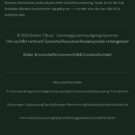
Renten fastsettes individuelt etter kredittvurdering. Husk at et lån må
betales tilbake med renter og gebyrer — vurder om du har råd til å
betjene det.
© 2026 Bedre Tilbud · Uavhengig sammenligningstjeneste
Om oss
Vårt nettverk
Tjenester
Ressurser
Redaksjonelle retningslinjer
Kilder & metode
Personvern
Vilkår
Cookies
Kontakt
Våre partnersider:
Forbrukslånagenten
Velgo
Oppussing Kristiansand
Oppussing Trondheim
Stavanger Oppussing
Cardly
Bergen Renovering
Fasadeplatepris
Snakk.ai
Innovena
OppussingHjelpen
Rørleggerbasen
LeadPortalen