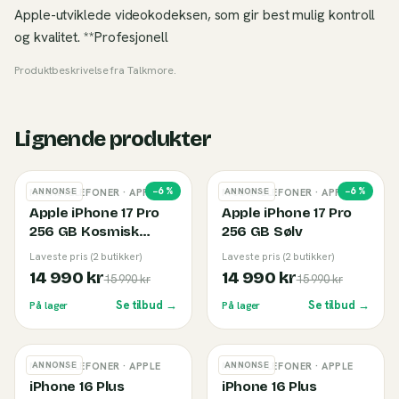
Apple-utviklede videokodeksen, som gir best mulig kontroll
og kvalitet. **Profesjonell
Produktbeskrivelse fra
Talkmore
.
Lignende produkter
−
6
%
−
6
%
ANNONSE
ANNONSE
MOBILTELEFONER
· APPLE
MOBILTELEFONER
· APPLE
Apple iPhone 17 Pro
Apple iPhone 17 Pro
256 GB Kosmisk
256 GB Sølv
Oransje
Laveste pris (2 butikker)
Laveste pris (2 butikker)
14 990 kr
14 990 kr
15 990 kr
15 990 kr
Se tilbud →
Se tilbud →
På lager
På lager
ANNONSE
ANNONSE
MOBILTELEFONER
· APPLE
MOBILTELEFONER
· APPLE
iPhone 16 Plus
iPhone 16 Plus