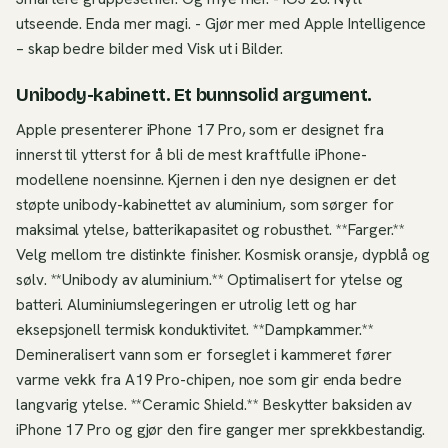
utseende. Enda mer magi. - Gjør mer med Apple Intelligence
– skap bedre bilder med Visk ut i Bilder.
Unibody-kabinett. Et bunnsolid argument.
Apple presenterer iPhone 17 Pro, som er designet fra
innerst til ytterst for å bli de mest kraftfulle iPhone-
modellene noensinne. Kjernen i den nye designen er det
støpte unibody-kabinettet av aluminium, som sørger for
maksimal ytelse, batterikapasitet og robusthet. **Farger.**
Velg mellom tre distinkte finisher. Kosmisk oransje, dypblå og
sølv. **Unibody av aluminium.** Optimalisert for ytelse og
batteri. Aluminiumslegeringen er utrolig lett og har
eksepsjonell termisk konduktivitet. **Dampkammer.**
Demineralisert vann som er forseglet i kammeret fører
varme vekk fra A19 Pro-chipen, noe som gir enda bedre
langvarig ytelse. **Ceramic Shield.** Beskytter baksiden av
iPhone 17 Pro og gjør den fire ganger mer sprekkbestandig.