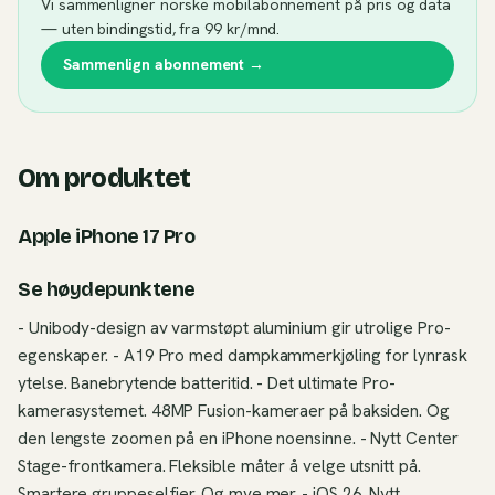
Vi sammenligner norske mobilabonnement på pris og data
— uten bindingstid, fra 99 kr/mnd.
Sammenlign abonnement →
Om produktet
Apple iPhone 17 Pro
Se høydepunktene
- Unibody-design av varmstøpt aluminium gir utrolige Pro-
egenskaper. - A19 Pro med dampkammerkjøling for lynrask
ytelse. Banebrytende batteritid. - Det ultimate Pro-
kamerasystemet. 48MP Fusion-kameraer på baksiden. Og
den lengste zoomen på en iPhone noensinne. - Nytt Center
Stage-frontkamera. Fleksible måter å velge utsnitt på.
Smartere gruppeselfier. Og mye mer. - iOS 26. Nytt