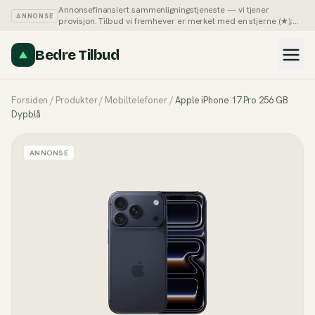
Annonsefinansiert sammenligningstjeneste — vi tjener
ANNONSE
provisjon. Tilbud vi fremhever er merket med en stjerne (★);
du kan alltid sortere listene på pris selv.
Slik tjener vi penger →
Bedre Tilbud
Forsiden
/
Produkter
/
Mobiltelefoner
/
Apple iPhone 17 Pro 256 GB
Dypblå
ANNONSE