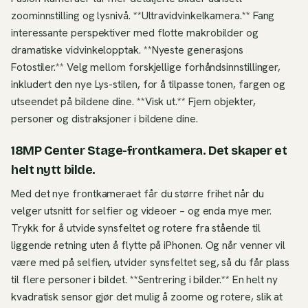
zoominnstilling og lysnivå. **Ultravidvinkelkamera.** Fang
interessante perspektiver med flotte makrobilder og
dramatiske vidvinkelopptak. **Nyeste generasjons
Fotostiler.** Velg mellom forskjellige forhåndsinnstillinger,
inkludert den nye Lys-stilen, for å tilpasse tonen, fargen og
utseendet på bildene dine. **Visk ut.** Fjern objekter,
personer og distraksjoner i bildene dine.
18MP Center Stage-frontkamera. Det skaper et
helt nytt bilde.
Med det nye frontkameraet får du større frihet når du
velger utsnitt for selfier og videoer – og enda mye mer.
Trykk for å utvide synsfeltet og rotere fra stående til
liggende retning uten å flytte på iPhonen. Og når venner vil
være med på selfien, utvider synsfeltet seg, så du får plass
til flere personer i bildet. **Sentrering i bilder.** En helt ny
kvadratisk sensor gjør det mulig å zoome og rotere, slik at