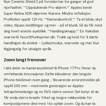
Nye Ceramic Shield 2 på forsiden har tre ganger så god
ripefasthet. **Oppslukende Pro-skjerm.** Apples beste
Super Retina XDR-skjermer. Klarere. Mindre refleksjon.
ProMotion opptil 120 Hz. **Kamerakontroll.** Ta et bilde, skyt
video, tilpass innstillinger og mer – på et blunk. Så du får med
deg hvert eneste øyeblikk. **Handlingsknapp.** En fleksibel
snarvei til favorittfunksjonen din. Trykk og hold for å starte
handlingen du ønsker – Lydløsmodus, snarveier og mer. Kun
tilgjengelig for utvalgte språk.
Zoom langt fremover
I alle deler av kamerasystemet til iPhone 17 Pro finner du
omfattende innovasjoner. Dette inkluderer den lengste
iPhone-telelinsen noen gang – tilsvarende en brennvidde på
opptil 200 mm – med neste generasjon av Apples
tetraprismedesign og en 56% større sensor. Det betyr at du
får enda større kreativ frihet og lengre rekkevidde for
komposisjonene dine med 16x optisk zoom. Og du kan ta