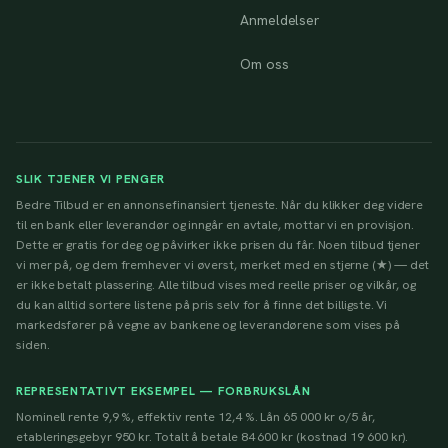
Anmeldelser
Om oss
SLIK TJENER VI PENGER
Bedre Tilbud er en annonsefinansiert tjeneste. Når du klikker deg videre
til en bank eller leverandør og inngår en avtale, mottar vi en provisjon.
Dette er gratis for deg og påvirker ikke prisen du får. Noen tilbud tjener
vi mer på, og dem fremhever vi øverst, merket med en stjerne (★) — det
er ikke betalt plassering. Alle tilbud vises med reelle priser og vilkår, og
du kan alltid sortere listene på pris selv for å finne det billigste. Vi
markedsfører på vegne av bankene og leverandørene som vises på
siden.
REPRESENTATIVT EKSEMPEL — FORBRUKSLÅN
Nominell rente 9,9 %, effektiv rente 12,4 %. Lån 65 000 kr o/5 år,
etableringsgebyr 950 kr. Totalt å betale 84 600 kr (kostnad 19 600 kr).