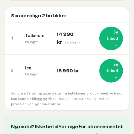
Sammenlign
2
butikker
Se
14 990
Talkmore
1
tilbud
kr
På lager
15 990 kr
→
Se
Ice
15 990 kr
2
tilbud
På lager
→
Annonse. Priser og lagerstatus fra butikkenes produktfeeds — frakt
kan komme i tillegg og vises i kassen hos butikken. Vi mottar
provisjon ved kjøp via lenkene.
Ny mobil? Ikke betal for mye for abonnementet