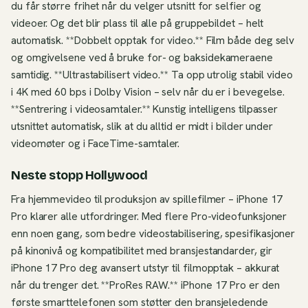
du får større frihet når du velger utsnitt for selfier og
videoer. Og det blir plass til alle på gruppebildet – helt
automatisk. **Dobbelt opptak for video.** Film både deg selv
og omgivelsene ved å bruke for- og baksidekameraene
samtidig. **Ultrastabilisert video.** Ta opp utrolig stabil video
i 4K med 60 bps i Dolby Vision – selv når du er i bevegelse.
**Sentrering i videosamtaler.** Kunstig intelligens tilpasser
utsnittet automatisk, slik at du alltid er midt i bilder under
videomøter og i FaceTime-samtaler.
Neste stopp Hollywood
Fra hjemmevideo til produksjon av spillefilmer – iPhone 17
Pro klarer alle utfordringer. Med flere Pro-videofunksjoner
enn noen gang, som bedre videostabilisering, spesifikasjoner
på kinonivå og kompatibilitet med bransjestandarder, gir
iPhone 17 Pro deg avansert utstyr til filmopptak – akkurat
når du trenger det. **ProRes RAW.** iPhone 17 Pro er den
første smarttelefonen som støtter den bransjeledende