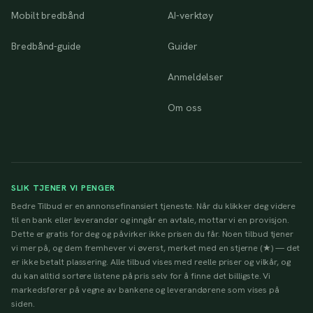
Mobilt bredbånd
AI-verktøy
Bredbånd-guide
Guider
Anmeldelser
Om oss
SLIK TJENER VI PENGER
Bedre Tilbud er en annonsefinansiert tjeneste. Når du klikker deg videre
til en bank eller leverandør og inngår en avtale, mottar vi en provisjon.
Dette er gratis for deg og påvirker ikke prisen du får. Noen tilbud tjener
vi mer på, og dem fremhever vi øverst, merket med en stjerne (★) — det
er ikke betalt plassering. Alle tilbud vises med reelle priser og vilkår, og
du kan alltid sortere listene på pris selv for å finne det billigste. Vi
markedsfører på vegne av bankene og leverandørene som vises på
siden.