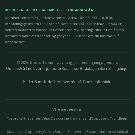
REPRESENTATIVT EKSEMPEL — FORBRUKSLÅN
Nominell rente 9,9 %, effektiv rente 12,4 %. Lån 65 000 kr o/5 år,
etableringsgebyr 950 kr. Totalt å betale 84 600 kr (kostnad 19 600 kr).
Renten fastsettes individuelt etter kredittvurdering. Husk at et lån må
betales tilbake med renter og gebyrer — vurder om du har råd til å
betjene det.
© 2026 Bedre Tilbud · Uavhengig sammenligningstjeneste
Om oss
Vårt nettverk
Tjenester
Ressurser
Redaksjonelle retningslinjer
Kilder & metode
Personvern
Vilkår
Cookies
Kontakt
Våre partnersider:
Forbrukslånagenten
Velgo
Oppussing Kristiansand
Oppussing Trondheim
Stavanger Oppussing
Cardly
Bergen Renovering
Fasadeplatepris
Snakk.ai