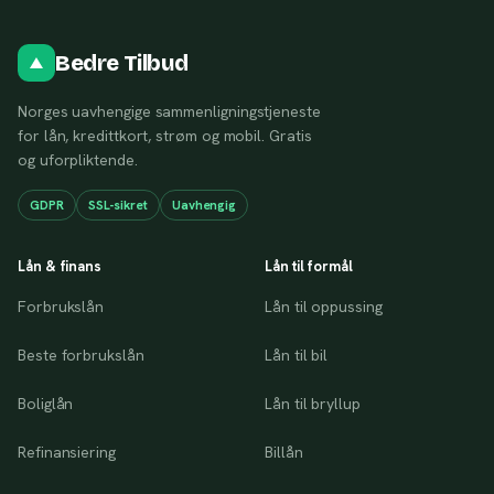
Bedre Tilbud
Norges uavhengige sammenligningstjeneste
for lån, kredittkort, strøm og mobil. Gratis
og uforpliktende.
GDPR
SSL-sikret
Uavhengig
Lån & finans
Lån til formål
Forbrukslån
Lån til oppussing
Beste forbrukslån
Lån til bil
Boliglån
Lån til bryllup
Refinansiering
Billån