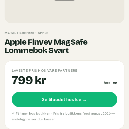
MOBILTILBEHØR
· APPLE
Apple Finvev MagSafe
Lommebok Svart
LAVESTE PRIS HOS VÅRE PARTNERE
799 kr
hos
Ice
Se tilbudet hos
Ice
→
✓ På lager hos butikken ·
Pris fra butikkens feed
august 2026
—
endelig pris ser du i kassen.