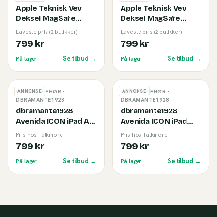
Apple Teknisk Vev
Apple Teknisk Vev
Deksel MagSafe
Deksel MagSafe
iPhone 17 Pro Blue
iPhone 17 Pro Max
Laveste pris (2 butikker)
Laveste pris (2 butikker)
Blue
799 kr
799 kr
Se tilbud →
Se tilbud →
På lager
På lager
ANNONSE
ANNONSE
MOBILTILBEHØR
·
MOBILTILBEHØR
·
DBRAMANTE1928
DBRAMANTE1928
dbramante1928
dbramante1928
Avenida ICON iPad Air
Avenida ICON iPad
13" Deksel Svart
Pro 13" Deksel Svart
Pris hos Talkmore
Pris hos Talkmore
799 kr
799 kr
Se tilbud →
Se tilbud →
På lager
På lager