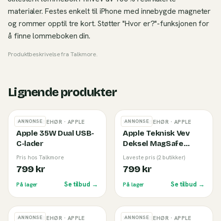
materialer. Festes enkelt til iPhone med innebygde magneter
og rommer opptil tre kort. Støtter "Hvor er?"-funksjonen for
å finne lommeboken din.
Produktbeskrivelse fra
Talkmore
.
Lignende produkter
ANNONSE
ANNONSE
MOBILTILBEHØR
· APPLE
MOBILTILBEHØR
· APPLE
Apple 35W Dual USB-
Apple Teknisk Vev
C-lader
Deksel MagSafe
iPhone 17 Pro Black
Pris hos Talkmore
Laveste pris (2 butikker)
799 kr
799 kr
Se tilbud →
Se tilbud →
På lager
På lager
ANNONSE
ANNONSE
MOBILTILBEHØR
· APPLE
MOBILTILBEHØR
· APPLE