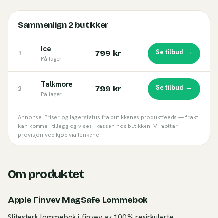
Sammenlign
2
butikker
Ice
Se tilbud →
799 kr
1
På lager
Talkmore
Se tilbud →
799 kr
2
På lager
Annonse. Priser og lagerstatus fra butikkenes produktfeeds — frakt
kan komme i tillegg og vises i kassen hos butikken. Vi mottar
provisjon ved kjøp via lenkene.
Om produktet
Apple Finvev MagSafe Lommebok
Slitesterk lommebok i finvev av 100 % resirkulerte