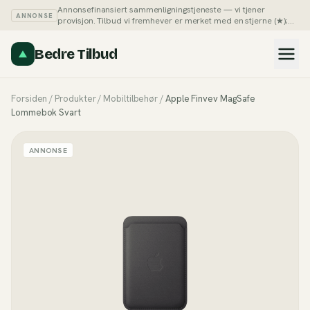
Annonsefinansiert sammenligningstjeneste — vi tjener
ANNONSE
provisjon. Tilbud vi fremhever er merket med en stjerne (★);
du kan alltid sortere listene på pris selv.
Slik tjener vi penger →
Bedre Tilbud
Forsiden
/
Produkter
/
Mobiltilbehør
/
Apple Finvev MagSafe
Lommebok Svart
ANNONSE