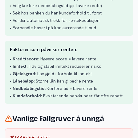
• Velg kortere nedbetalingstid (gir lavere rente)
• Søk hos banken du har kundeforhold til først
• Vurder automatisk trekk for renteReduksjon
• Forhandle basert på konkurrerende tilbud
Faktorer som påvirker renten:
•
Kredittscore:
Høyere score = lavere rente
•
Inntekt:
Høy og stabil inntekt reduserer risiko
•
Gjeldsgrad:
Lav gjeld i forhold til inntekt
•
Lånebeløp:
Større lån kan gi bedre rente
•
Nedbetalingstid:
Kortere tid = lavere rente
•
Kundeforhold:
Eksisterende bankkunder får ofte rabatt
Vanlige fallgruver å unngå
❌ IKKE gjør dette: