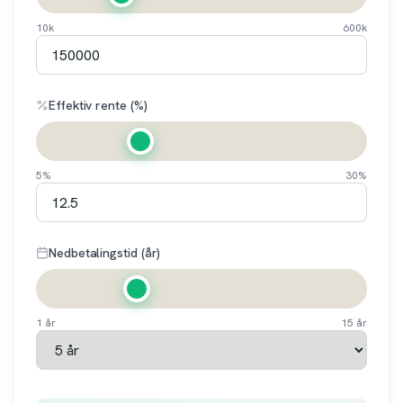
10k
600k
Effektiv rente (%)
5%
30%
Nedbetalingstid (år)
1 år
15 år