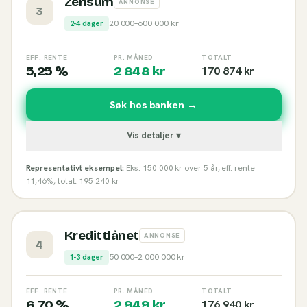
Zensum
ANNONSE
3
20 000
–
600 000
kr
2-4 dager
EFF. RENTE
PR. MÅNED
TOTALT
5,25 %
2 848
kr
170 874
kr
Søk hos banken →
Vis detaljer ▾
Representativt eksempel:
Eks: 150 000 kr over 5 år, eff. rente
11,46%, totalt 195 240 kr
Kredittlånet
ANNONSE
4
50 000
–
2 000 000
kr
1-3 dager
EFF. RENTE
PR. MÅNED
TOTALT
6,70 %
2 949
kr
176 940
kr