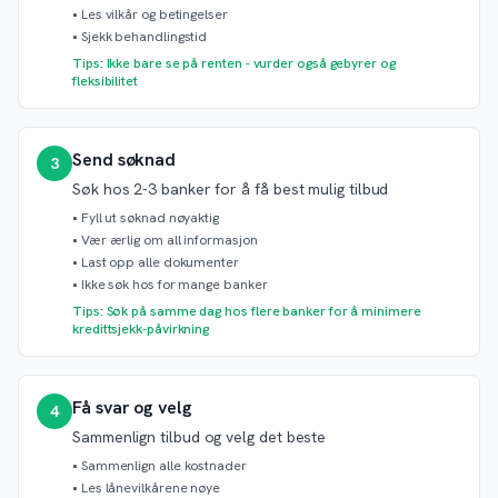
•
Les vilkår og betingelser
•
Sjekk behandlingstid
Tips: Ikke bare se på renten - vurder også gebyrer og
fleksibilitet
Send søknad
3
Søk hos 2-3 banker for å få best mulig tilbud
•
Fyll ut søknad nøyaktig
•
Vær ærlig om all informasjon
•
Last opp alle dokumenter
•
Ikke søk hos for mange banker
Tips: Søk på samme dag hos flere banker for å minimere
kredittsjekk-påvirkning
Få svar og velg
4
Sammenlign tilbud og velg det beste
•
Sammenlign alle kostnader
•
Les lånevilkårene nøye