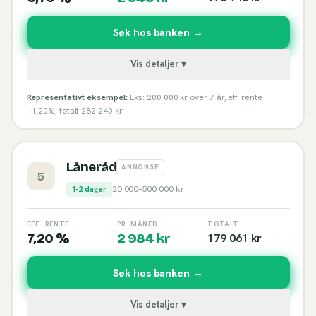
Søk hos banken →
Vis detaljer ▾
Representativt eksempel:
Eks: 200 000 kr over 7 år, eff. rente
11,20%, totalt 282 240 kr
Låneråd
ANNONSE
5
20 000
–
500 000
kr
1-2 dager
EFF. RENTE
PR. MÅNED
TOTALT
7,20 %
2 984
kr
179 061
kr
Søk hos banken →
Vis detaljer ▾