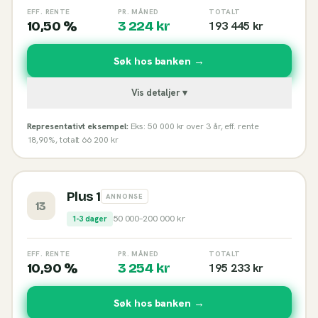
EFF. RENTE
PR. MÅNED
TOTALT
10,50 %
3 224
kr
193 445
kr
Søk hos banken →
Vis detaljer ▾
Representativt eksempel:
Eks: 50 000 kr over 3 år, eff. rente
18,90%, totalt 66 200 kr
Plus 1
ANNONSE
13
50 000
–
200 000
kr
1-3 dager
EFF. RENTE
PR. MÅNED
TOTALT
10,90 %
3 254
kr
195 233
kr
Søk hos banken →