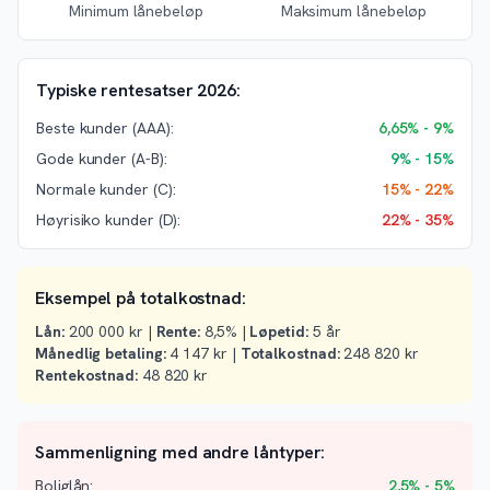
Minimum lånebeløp
Maksimum lånebeløp
Typiske rentesatser 2026:
Beste kunder (AAA):
6,65% - 9%
Gode kunder (A-B):
9% - 15%
Normale kunder (C):
15% - 22%
Høyrisiko kunder (D):
22% - 35%
Eksempel på totalkostnad:
Lån:
200 000 kr |
Rente:
8,5% |
Løpetid:
5 år
Månedlig betaling:
4 147 kr |
Totalkostnad:
248 820 kr
Rentekostnad:
48 820 kr
Sammenligning med andre låntyper:
Boliglån:
2,5% - 5%