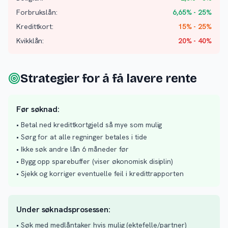
Forbrukslån:
6,65% - 25%
Kredittkort:
15% - 25%
Kvikklån:
20% - 40%
Strategier for å få lavere rente
Før søknad:
• Betal ned kredittkortgjeld så mye som mulig
• Sørg for at alle regninger betales i tide
• Ikke søk andre lån 6 måneder før
• Bygg opp sparebuffer (viser økonomisk disiplin)
• Sjekk og korriger eventuelle feil i kredittrapporten
Under søknadsprosessen:
• Søk med medlåntaker hvis mulig (ektefelle/partner)