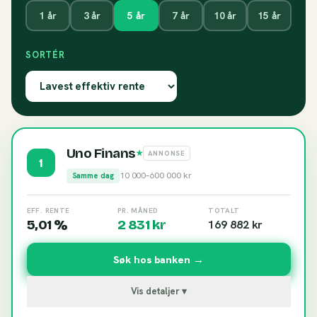
1
år
3
år
5
år
7
år
10
år
15
år
SORTÉR
Uno Finans
★
ANNONSE
1
10 000
–
600 000
kr
Samme dag
EFF. RENTE
PR. MÅNED
TOTALT
5,01 %
2 831
kr
169 882
kr
Søk hos banken →
Vis detaljer ▾