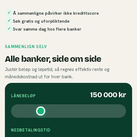
Å sammenligne påvirker ikke kredittscore
✓
Søk gratis og uforpliktende
✓
Svar samme dag hos flere banker
✓
SAMMENLIGN SELV
Alle banker, side om side
Justér beløp og løpetid, så regnes effektiv rente og
månedskostnad ut for hver bank.
150 000
kr
LÅNEBELØP
NEDBETALINGSTID