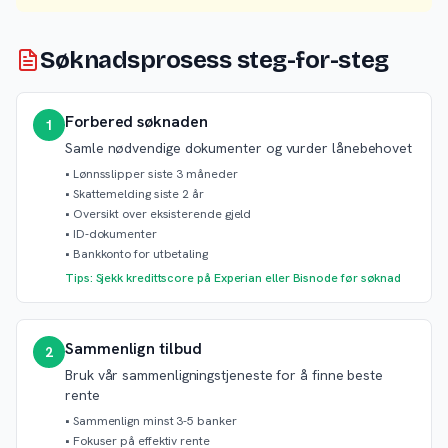
Søknadsprosess steg-for-steg
Forbered søknaden
1
Samle nødvendige dokumenter og vurder lånebehovet
•
Lønnsslipper siste 3 måneder
•
Skattemelding siste 2 år
•
Oversikt over eksisterende gjeld
•
ID-dokumenter
•
Bankkonto for utbetaling
Tips: Sjekk kredittscore på Experian eller Bisnode før søknad
Sammenlign tilbud
2
Bruk vår sammenligningstjeneste for å finne beste
rente
•
Sammenlign minst 3-5 banker
•
Fokuser på effektiv rente