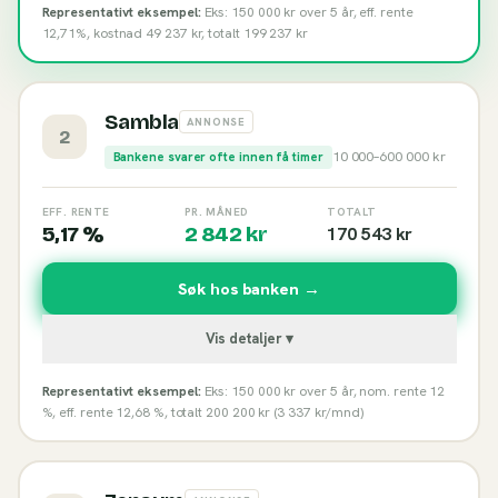
Representativt eksempel:
Eks: 150 000 kr over 5 år, eff. rente
12,71%, kostnad 49 237 kr, totalt 199 237 kr
Sambla
ANNONSE
2
10 000
–
600 000
kr
Bankene svarer ofte innen få timer
EFF. RENTE
PR. MÅNED
TOTALT
5,17 %
2 842
kr
170 543
kr
Søk hos banken →
Vis detaljer ▾
Representativt eksempel:
Eks: 150 000 kr over 5 år, nom. rente 12
%, eff. rente 12,68 %, totalt 200 200 kr (3 337 kr/mnd)