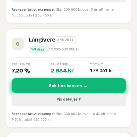
Representativt eksempel:
Eks: 200 000 kr over 5 år, eff. rente
10,50%, totalt 262 400 kr
Långivere
ANNONSE
6
10 000
–
600 000
kr
1-3 dager
EFF. RENTE
PR. MÅNED
TOTALT
7,20 %
2 984
kr
179 061
kr
Søk hos banken →
Vis detaljer ▾
Representativt eksempel:
Eks: 300 000 kr over 10 år, eff. rente
9,90%, totalt 420 000 kr