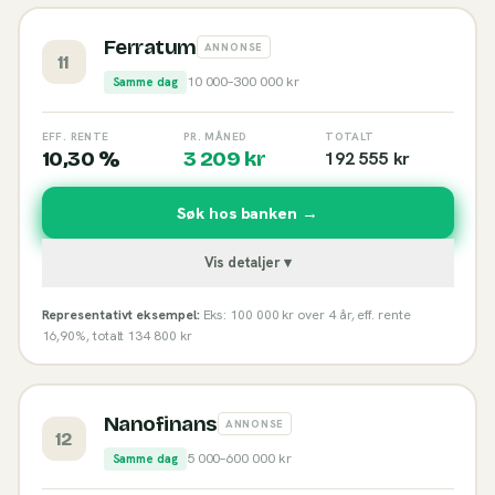
Ferratum
ANNONSE
11
10 000
–
300 000
kr
Samme dag
EFF. RENTE
PR. MÅNED
TOTALT
10,30 %
3 209
kr
192 555
kr
Søk hos banken →
Vis detaljer ▾
Representativt eksempel:
Eks: 100 000 kr over 4 år, eff. rente
16,90%, totalt 134 800 kr
Nanofinans
ANNONSE
12
5 000
–
600 000
kr
Samme dag