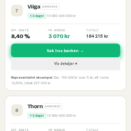
Viiga
ANNONSE
7
10 000
–
600 000
kr
1-3 dager
EFF. RENTE
PR. MÅNED
TOTALT
8,40 %
3 070
kr
184 215
kr
Søk hos banken →
Vis detaljer ▾
Representativt eksempel:
Eks: 150 000 kr over 5 år, eff. rente
13,50%, totalt 207 000 kr
Thorn
ANNONSE
8
10 000
–
600 000
kr
1-2 dager
EFF. RENTE
PR. MÅNED
TOTALT