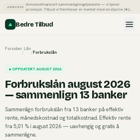
Annonsefinansiert sammenligningstjeneste — vi tjener
ANNONSE
provisjon. Tilbud vi fremhever er merket med en stjerne (★);
du kan alltid sortere listene på pris selv.
Slik tjener vi penger →
Bedre Tilbud
Forsiden
Lån
/
/
Forbrukslån
●
OPPDATERT AUGUST 2026
Forbrukslån august 2026
— sammenlign 13 banker
Sammenlign forbrukslån fra 13 banker på effektiv
rente, månedskostnad og totalkostnad. Effektiv rente
fra 5,01 % i august 2026 — uavhengig og gratis å
sammenligne.