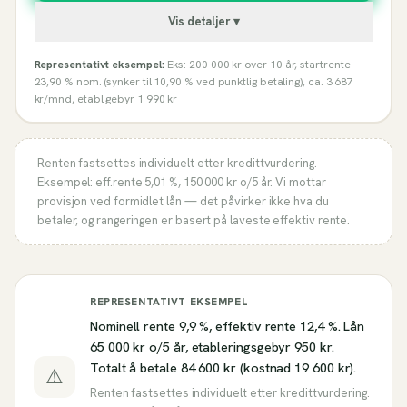
Vis detaljer ▾
Representativt eksempel:
Eks: 200 000 kr over 10 år, startrente
23,90 % nom. (synker til 10,90 % ved punktlig betaling), ca. 3 687
kr/mnd, etabl.gebyr 1 990 kr
Renten fastsettes individuelt etter kredittvurdering.
Eksempel: eff.rente
5,01 %
,
150 000
kr o/
5
år. Vi mottar
provisjon ved formidlet lån — det påvirker ikke hva du
betaler, og rangeringen er basert på laveste effektiv rente.
REPRESENTATIVT EKSEMPEL
Nominell rente 9,9 %, effektiv rente 12,4 %. Lån
65 000 kr o/5 år, etableringsgebyr 950 kr.
Totalt å betale 84 600 kr (kostnad 19 600 kr).
⚠
Renten fastsettes individuelt etter kredittvurdering.