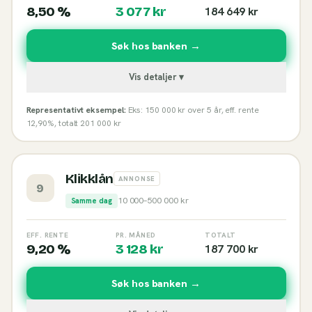
8,50 %
3 077
kr
184 649
kr
Søk hos banken →
Vis detaljer ▾
Representativt eksempel:
Eks: 150 000 kr over 5 år, eff. rente
12,90%, totalt 201 000 kr
Klikklån
ANNONSE
9
10 000
–
500 000
kr
Samme dag
EFF. RENTE
PR. MÅNED
TOTALT
9,20 %
3 128
kr
187 700
kr
Søk hos banken →