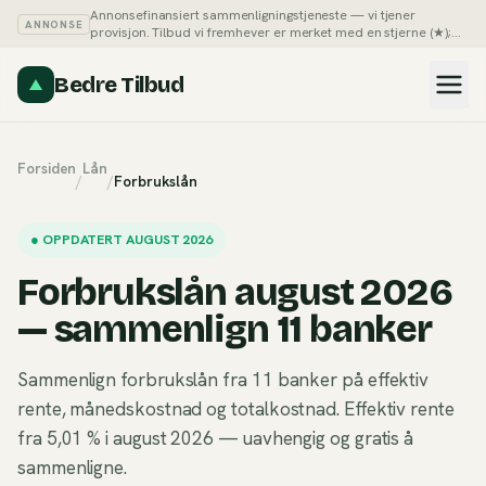
Annonsefinansiert sammenligningstjeneste — vi tjener
ANNONSE
provisjon. Tilbud vi fremhever er merket med en stjerne (★);
du kan alltid sortere listene på pris selv.
Slik tjener vi penger →
Bedre Tilbud
Forsiden
Lån
/
/
Forbrukslån
●
OPPDATERT AUGUST 2026
Forbrukslån august 2026
— sammenlign 11 banker
Sammenlign forbrukslån fra 11 banker på effektiv
rente, månedskostnad og totalkostnad. Effektiv rente
fra 5,01 % i august 2026 — uavhengig og gratis å
sammenligne.