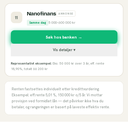
Nanofinans
ANNONSE
11
5 000
–
600 000
kr
Samme dag
Søk hos banken →
Vis detaljer ▾
Representativt eksempel:
Eks: 50 000 kr over 3 år, eff. rente
18,90%, totalt 66 200 kr
Renten fastsettes individuelt etter kredittvurdering.
Eksempel: eff.rente
5,01 %
,
150 000
kr o/
5
år. Vi mottar
provisjon ved formidlet lån — det påvirker ikke hva du
betaler, og rangeringen er basert på laveste effektiv rente.