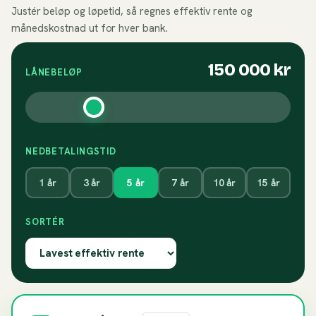
Justér beløp og løpetid, så regnes effektiv rente og
månedskostnad ut for hver bank.
150 000
kr
LÅNEBELØP
NEDBETALINGSTID
1
år
3
år
5
år
7
år
10
år
15
år
SORTÉR