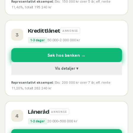
Representativt eksempel:
Eks: 150 000 kr over 5 år, eff. rente
11,46%, totalt 195 240 kr
Kredittlånet
ANNONSE
3
50 000
–
2 000 000
kr
1-3 dager
Søk hos banken →
Vis detaljer ▾
Representativt eksempel:
Eks: 200 000 kr over 7 år, eff. rente
11,20%, totalt 282 240 kr
Låneråd
ANNONSE
4
20 000
–
500 000
kr
1-2 dager