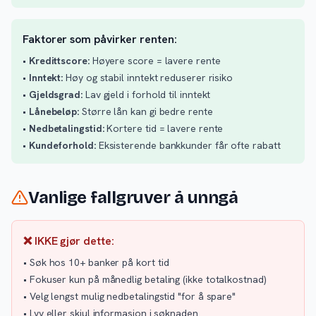
Faktorer som påvirker renten:
•
Kredittscore:
Høyere score = lavere rente
•
Inntekt:
Høy og stabil inntekt reduserer risiko
•
Gjeldsgrad:
Lav gjeld i forhold til inntekt
•
Lånebeløp:
Større lån kan gi bedre rente
•
Nedbetalingstid:
Kortere tid = lavere rente
•
Kundeforhold:
Eksisterende bankkunder får ofte rabatt
Vanlige fallgruver å unngå
❌ IKKE gjør dette:
• Søk hos 10+ banker på kort tid
• Fokuser kun på månedlig betaling (ikke totalkostnad)
• Velg lengst mulig nedbetalingstid "for å spare"
• Lyv eller skjul informasjon i søknaden