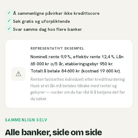
Å sammenligne påvirker ikke kredittscore
✓
Søk gratis og uforpliktende
✓
Svar samme dag hos flere banker
✓
REPRESENTATIVT EKSEMPEL
Nominell rente 9,9 %, effektiv rente 12,4 %. Lån
65 000 kr o/5 år, etableringsgebyr 950 kr.
Totalt å betale 84 600 kr (kostnad 19 600 kr).
⚠
Renten fastsettes individuelt etter kredittvurdering.
Husk at et lån må betales tilbake med renter og
gebyrer — vurder om du har råd til å betjene det før
du søker.
SAMMENLIGN SELV
Alle banker, side om side