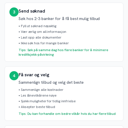
Send søknad
3
Søk hos 2-3 banker for å få best mulig tilbud
•
Fyll ut søknad nøyaktig
•
Vær ærlig om all informasjon
•
Last opp alle dokumenter
•
Ikke søk hos for mange banker
Tips: Søk på samme dag hos flere banker for å minimere
kredittsjekk-påvirkning
Få svar og velg
4
Sammenlign tilbud og velg det beste
•
Sammenlign alle kostnader
•
Les lånevilkårene nøye
•
Sjekk muligheter for tidlig innfrielse
•
Aksepter beste tilbud
Tips: Du kan forhandle om bedre vilkår hvis du har flere tilbud