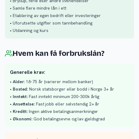
• Bryllup, ferie eller andre livshendelser
• Samle flere mindre lån i ett
• Etablering av egen bedrift eller investeringer
• Uforutsette utgifter som tannbehandling
• Utdanning og kurs
Hvem kan få forbrukslån?
Generelle krav:
•
Alder:
18-75 år (varierer mellom banker)
•
Bosted:
Norsk statsborger eller bodd i Norge 3+ år
•
Inntekt:
Fast inntekt minimum 200-300k årlig
•
Ansettelse:
Fast jobb eller selvstendig 2+ år
•
Kreditt:
Ingen aktive betalingsanmerkninger
•
Økonomi:
God betalingsevne og lav gjeldsgrad