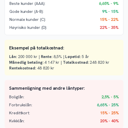
Beste kunder (AAA):
6,65% - 9%
Gode kunder (A-B):
9% - 15%
Normale kunder (C):
15% - 22%
Høyrisiko kunder (D):
22% - 35%
Eksempel på totalkostnad:
Lån:
200 000 kr |
Rente:
8,5% |
Løpetid:
5 år
Månedlig betaling:
4 147 kr |
Totalkostnad:
248 820 kr
Rentekostnad:
48 820 kr
Sammenligning med andre låntyper:
Boliglån:
2,5% - 5%
Forbrukslån:
6,65% - 25%
Kredittkort:
15% - 25%
Kvikklån:
20% - 40%