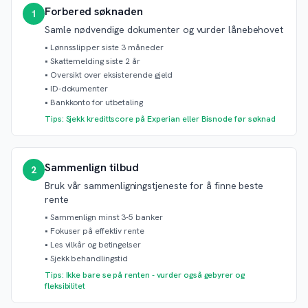
Forbered søknaden
1
Samle nødvendige dokumenter og vurder lånebehovet
•
Lønnsslipper siste 3 måneder
•
Skattemelding siste 2 år
•
Oversikt over eksisterende gjeld
•
ID-dokumenter
•
Bankkonto for utbetaling
Tips: Sjekk kredittscore på Experian eller Bisnode før søknad
Sammenlign tilbud
2
Bruk vår sammenligningstjeneste for å finne beste
rente
•
Sammenlign minst 3-5 banker
•
Fokuser på effektiv rente
•
Les vilkår og betingelser
•
Sjekk behandlingstid
Tips: Ikke bare se på renten - vurder også gebyrer og
fleksibilitet