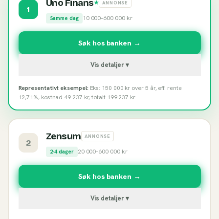
Uno Finans
★
ANNONSE
1
10 000
–
600 000
kr
Samme dag
Søk hos banken →
Vis detaljer ▾
Representativt eksempel:
Eks: 150 000 kr over 5 år, eff. rente
12,71%, kostnad 49 237 kr, totalt 199 237 kr
Zensum
ANNONSE
2
20 000
–
600 000
kr
2-4 dager
Søk hos banken →
Vis detaljer ▾