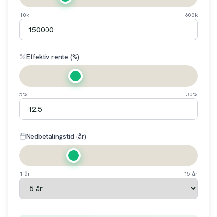
10k
600k
Effektiv rente (%)
5%
30%
Nedbetalingstid (år)
1 år
15 år