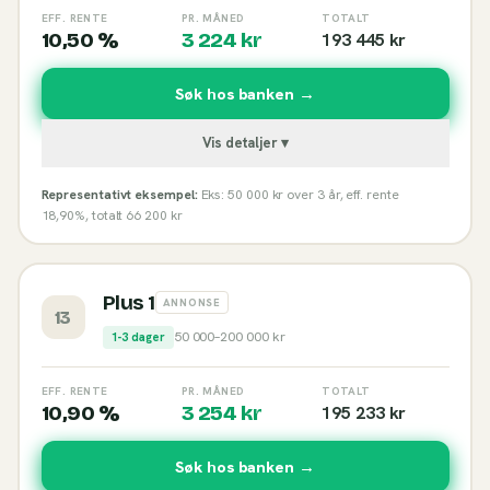
EFF. RENTE
PR. MÅNED
TOTALT
10,50 %
3 224
kr
193 445
kr
Søk hos banken →
Vis detaljer ▾
Representativt eksempel:
Eks: 50 000 kr over 3 år, eff. rente
18,90%, totalt 66 200 kr
Plus 1
ANNONSE
13
50 000
–
200 000
kr
1-3 dager
EFF. RENTE
PR. MÅNED
TOTALT
10,90 %
3 254
kr
195 233
kr
Søk hos banken →