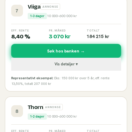
Viiga
ANNONSE
7
10 000
–
600 000
kr
1-3 dager
EFF. RENTE
PR. MÅNED
TOTALT
8,40 %
3 070
kr
184 215
kr
Søk hos banken →
Vis detaljer ▾
Representativt eksempel:
Eks: 150 000 kr over 5 år, eff. rente
13,50%, totalt 207 000 kr
Thorn
ANNONSE
8
10 000
–
600 000
kr
1-2 dager
EFF. RENTE
PR. MÅNED
TOTALT