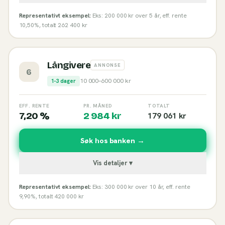
Representativt eksempel:
Eks: 200 000 kr over 5 år, eff. rente
10,50%, totalt 262 400 kr
Långivere
ANNONSE
6
10 000
–
600 000
kr
1-3 dager
EFF. RENTE
PR. MÅNED
TOTALT
7,20 %
2 984
kr
179 061
kr
Søk hos banken →
Vis detaljer ▾
Representativt eksempel:
Eks: 300 000 kr over 10 år, eff. rente
9,90%, totalt 420 000 kr