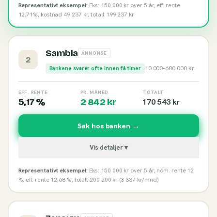
Representativt eksempel:
Eks: 150 000 kr over 5 år, eff. rente
12,71%, kostnad 49 237 kr, totalt 199 237 kr
Sambla
ANNONSE
2
10 000
–
600 000
kr
Bankene svarer ofte innen få timer
EFF. RENTE
PR. MÅNED
TOTALT
5,17 %
2 842
kr
170 543
kr
Søk hos banken →
Vis detaljer ▾
Representativt eksempel:
Eks: 150 000 kr over 5 år, nom. rente 12
%, eff. rente 12,68 %, totalt 200 200 kr (3 337 kr/mnd)