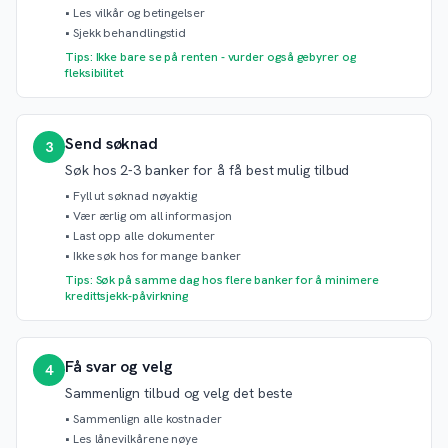
•
Les vilkår og betingelser
•
Sjekk behandlingstid
Tips: Ikke bare se på renten - vurder også gebyrer og
fleksibilitet
Send søknad
3
Søk hos 2-3 banker for å få best mulig tilbud
•
Fyll ut søknad nøyaktig
•
Vær ærlig om all informasjon
•
Last opp alle dokumenter
•
Ikke søk hos for mange banker
Tips: Søk på samme dag hos flere banker for å minimere
kredittsjekk-påvirkning
Få svar og velg
4
Sammenlign tilbud og velg det beste
•
Sammenlign alle kostnader
•
Les lånevilkårene nøye