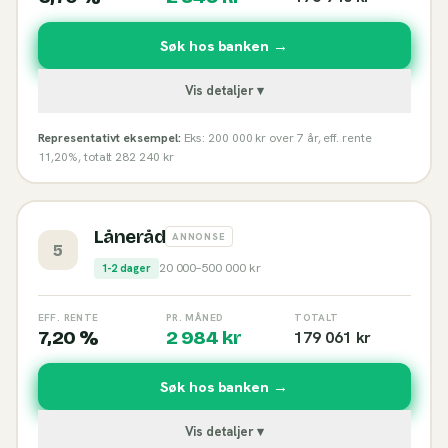
Søk hos banken →
Vis detaljer ▾
Representativt eksempel:
Eks: 200 000 kr over 7 år, eff. rente
11,20%, totalt 282 240 kr
Låneråd
ANNONSE
5
20 000
–
500 000
kr
1-2 dager
EFF. RENTE
PR. MÅNED
TOTALT
7,20 %
2 984
kr
179 061
kr
Søk hos banken →
Vis detaljer ▾