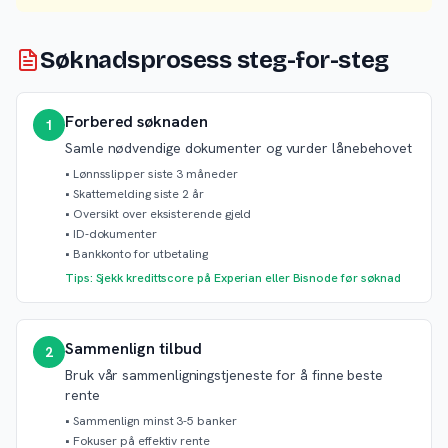
Søknadsprosess steg-for-steg
Forbered søknaden
1
Samle nødvendige dokumenter og vurder lånebehovet
•
Lønnsslipper siste 3 måneder
•
Skattemelding siste 2 år
•
Oversikt over eksisterende gjeld
•
ID-dokumenter
•
Bankkonto for utbetaling
Tips: Sjekk kredittscore på Experian eller Bisnode før søknad
Sammenlign tilbud
2
Bruk vår sammenligningstjeneste for å finne beste
rente
•
Sammenlign minst 3-5 banker
•
Fokuser på effektiv rente