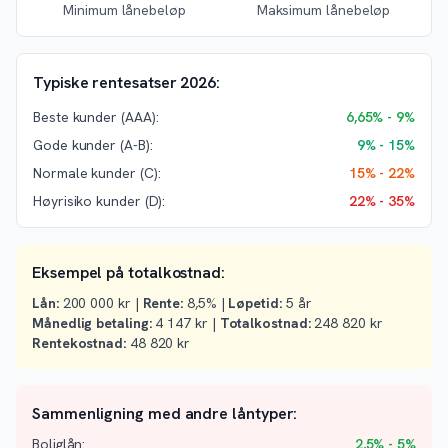
Minimum lånebeløp
Maksimum lånebeløp
Typiske rentesatser 2026:
Beste kunder (AAA):
6,65% - 9%
Gode kunder (A-B):
9% - 15%
Normale kunder (C):
15% - 22%
Høyrisiko kunder (D):
22% - 35%
Eksempel på totalkostnad:
Lån:
200 000 kr |
Rente:
8,5% |
Løpetid:
5 år
Månedlig betaling:
4 147 kr |
Totalkostnad:
248 820 kr
Rentekostnad:
48 820 kr
Sammenligning med andre låntyper:
Boliglån:
2,5% - 5%