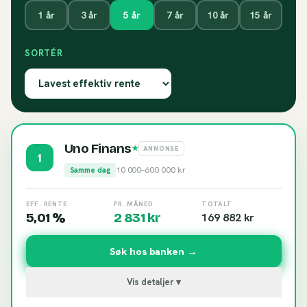
1
år
3
år
5
år
7
år
10
år
15
år
SORTÉR
Uno Finans
★
ANNONSE
1
10 000
–
600 000
kr
Samme dag
EFF. RENTE
PR. MÅNED
TOTALT
5,01 %
2 831
kr
169 882
kr
Søk hos banken →
Vis detaljer ▾