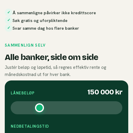
Å sammenligne påvirker ikke kredittscore
✓
Søk gratis og uforpliktende
✓
Svar samme dag hos flere banker
✓
SAMMENLIGN SELV
Alle banker, side om side
Justér beløp og løpetid, så regnes effektiv rente og
månedskostnad ut for hver bank.
150 000
kr
LÅNEBELØP
NEDBETALINGSTID