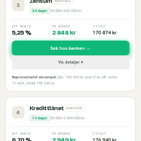
Zensum
ANNONSE
3
20 000
–
600 000
kr
2-4 dager
EFF. RENTE
PR. MÅNED
TOTALT
5,25 %
2 848
kr
170 874
kr
Søk hos banken →
Vis detaljer ▾
Representativt eksempel:
Eks: 150 000 kr over 5 år, eff. rente
11,46%, totalt 195 240 kr
Kredittlånet
ANNONSE
4
50 000
–
2 000 000
kr
1-3 dager
EFF. RENTE
PR. MÅNED
TOTALT
6,70 %
2 949
kr
176 940
kr