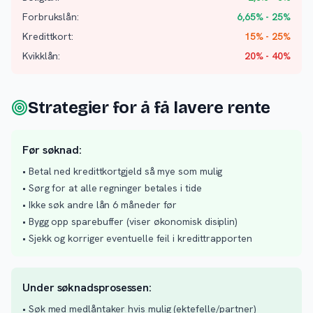
Forbrukslån:
6,65% - 25%
Kredittkort:
15% - 25%
Kvikklån:
20% - 40%
Strategier for å få lavere rente
Før søknad:
• Betal ned kredittkortgjeld så mye som mulig
• Sørg for at alle regninger betales i tide
• Ikke søk andre lån 6 måneder før
• Bygg opp sparebuffer (viser økonomisk disiplin)
• Sjekk og korriger eventuelle feil i kredittrapporten
Under søknadsprosessen:
• Søk med medlåntaker hvis mulig (ektefelle/partner)