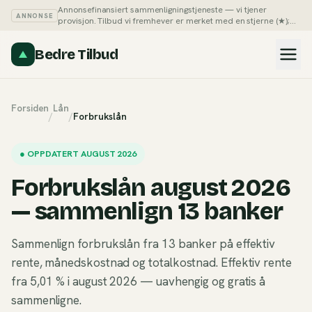
Annonsefinansiert sammenligningstjeneste — vi tjener
ANNONSE
provisjon. Tilbud vi fremhever er merket med en stjerne (★);
du kan alltid sortere listene på pris selv.
Slik tjener vi penger →
Bedre Tilbud
Forsiden
Lån
/
/
Forbrukslån
●
OPPDATERT AUGUST 2026
Forbrukslån august 2026
— sammenlign 13 banker
Sammenlign forbrukslån fra 13 banker på effektiv
rente, månedskostnad og totalkostnad. Effektiv rente
fra 5,01 % i august 2026 — uavhengig og gratis å
sammenligne.