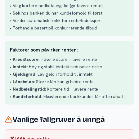
• Velg kortere nedbetalingstid (gir lavere rente)
• Søk hos banken du har kundeforhold til først
• Vurder automatisk trekk for renteReduksjon
• Forhandle basert på konkurrerende tilbud
Faktorer som påvirker renten:
•
Kredittscore:
Høyere score = lavere rente
•
Inntekt:
Høy og stabil inntekt reduserer risiko
•
Gjeldsgrad:
Lav gjeld i forhold til inntekt
•
Lånebeløp:
Større lån kan gi bedre rente
•
Nedbetalingstid:
Kortere tid = lavere rente
•
Kundeforhold:
Eksisterende bankkunder får ofte rabatt
Vanlige fallgruver å unngå
❌ IKKE gjør dette: