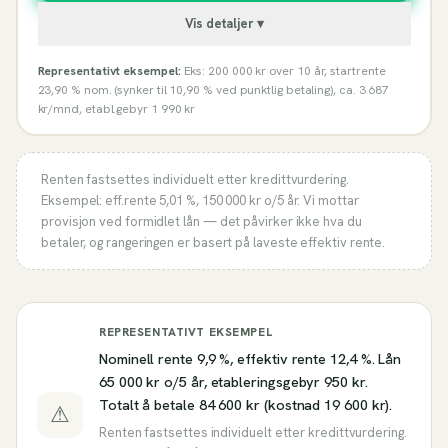
Vis detaljer ▾
Representativt eksempel:
Eks: 200 000 kr over 10 år, startrente
23,90 % nom. (synker til 10,90 % ved punktlig betaling), ca. 3 687
kr/mnd, etabl.gebyr 1 990 kr
Renten fastsettes individuelt etter kredittvurdering.
Eksempel: eff.rente
5,01 %
,
150 000
kr o/
5
år. Vi mottar
provisjon ved formidlet lån — det påvirker ikke hva du
betaler, og rangeringen er basert på laveste effektiv rente.
REPRESENTATIVT EKSEMPEL
Nominell rente 9,9 %, effektiv rente 12,4 %. Lån
65 000 kr o/5 år, etableringsgebyr 950 kr.
Totalt å betale 84 600 kr (kostnad 19 600 kr).
⚠
Renten fastsettes individuelt etter kredittvurdering.