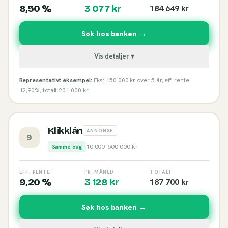
8,50 %
3 077
kr
184 649
kr
Søk hos banken →
Vis detaljer ▾
Representativt eksempel:
Eks: 150 000 kr over 5 år, eff. rente
12,90%, totalt 201 000 kr
Klikklån
ANNONSE
9
10 000
–
500 000
kr
Samme dag
EFF. RENTE
PR. MÅNED
TOTALT
9,20 %
3 128
kr
187 700
kr
Søk hos banken →