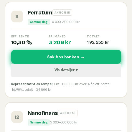
Ferratum
ANNONSE
11
10 000
–
300 000
kr
Samme dag
EFF. RENTE
PR. MÅNED
TOTALT
10,30 %
3 209
kr
192 555
kr
Søk hos banken →
Vis detaljer ▾
Representativt eksempel:
Eks: 100 000 kr over 4 år, eff. rente
16,90%, totalt 134 800 kr
Nanofinans
ANNONSE
12
5 000
–
600 000
kr
Samme dag