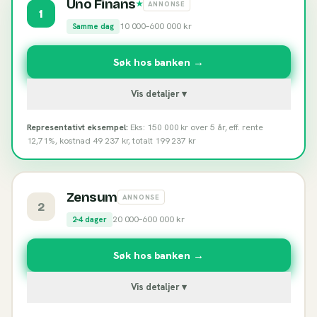
Uno Finans
★
ANNONSE
1
10 000
–
600 000
kr
Samme dag
Søk hos banken →
Vis detaljer ▾
Representativt eksempel:
Eks: 150 000 kr over 5 år, eff. rente
12,71%, kostnad 49 237 kr, totalt 199 237 kr
Zensum
ANNONSE
2
20 000
–
600 000
kr
2-4 dager
Søk hos banken →
Vis detaljer ▾