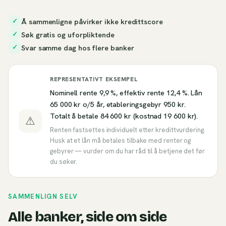
Å sammenligne påvirker ikke kredittscore
✓
Søk gratis og uforpliktende
✓
Svar samme dag hos flere banker
✓
REPRESENTATIVT EKSEMPEL
Nominell rente 9,9 %, effektiv rente 12,4 %. Lån
65 000 kr o/5 år, etableringsgebyr 950 kr.
Totalt å betale 84 600 kr (kostnad 19 600 kr).
⚠
Renten fastsettes individuelt etter kredittvurdering.
Husk at et lån må betales tilbake med renter og
gebyrer — vurder om du har råd til å betjene det før
du søker.
SAMMENLIGN SELV
Alle banker, side om side