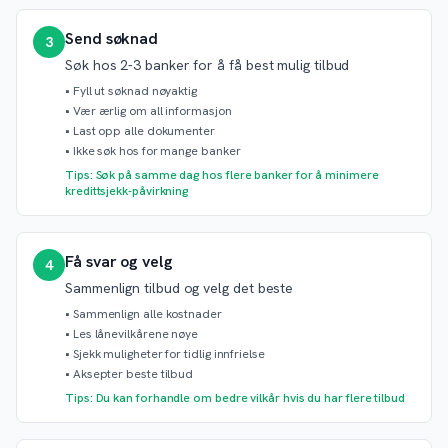
Send søknad
3
Søk hos 2-3 banker for å få best mulig tilbud
•
Fyll ut søknad nøyaktig
•
Vær ærlig om all informasjon
•
Last opp alle dokumenter
•
Ikke søk hos for mange banker
Tips: Søk på samme dag hos flere banker for å minimere
kredittsjekk-påvirkning
Få svar og velg
4
Sammenlign tilbud og velg det beste
•
Sammenlign alle kostnader
•
Les lånevilkårene nøye
•
Sjekk muligheter for tidlig innfrielse
•
Aksepter beste tilbud
Tips: Du kan forhandle om bedre vilkår hvis du har flere tilbud