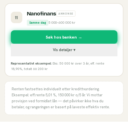
Nanofinans
ANNONSE
11
5 000
–
600 000
kr
Samme dag
Søk hos banken →
Vis detaljer ▾
Representativt eksempel:
Eks: 50 000 kr over 3 år, eff. rente
18,90%, totalt 66 200 kr
Renten fastsettes individuelt etter kredittvurdering.
Eksempel: eff.rente
5,01 %
,
150 000
kr o/
5
år. Vi mottar
provisjon ved formidlet lån — det påvirker ikke hva du
betaler, og rangeringen er basert på laveste effektiv rente.