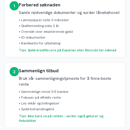
Forbered søknaden
1
Samle nødvendige dokumenter og vurder lånebehovet
•
Lønnsslipper siste 3 måneder
•
Skattemelding siste 2 år
•
Oversikt over eksisterende gjeld
•
ID-dokumenter
•
Bankkonto for utbetaling
Tips: Sjekk kredittscore på Experian eller Bisnode før søknad
Sammenlign tilbud
2
Bruk vår sammenligningstjeneste for å finne beste
rente
•
Sammenlign minst 3-5 banker
•
Fokuser på effektiv rente
•
Les vilkår og betingelser
•
Sjekk behandlingstid
Tips: Ikke bare se på renten - vurder også gebyrer og
fleksibilitet