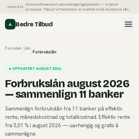
Annonsefinansiert sammenligningstjeneste — vi tjener
ANNONSE
provisjon. Tilbud vi fremhever er merket med en stjerne (★);
du kan alltid sortere listene på pris selv.
Slik tjener vi penger →
Bedre Tilbud
Forsiden
Lån
/
/
Forbrukslån
●
OPPDATERT AUGUST 2026
Forbrukslån august 2026
— sammenlign 11 banker
Sammenlign forbrukslån fra 11 banker på effektiv
rente, månedskostnad og totalkostnad. Effektiv rente
fra 5,01 % i august 2026 — uavhengig og gratis å
sammenligne.