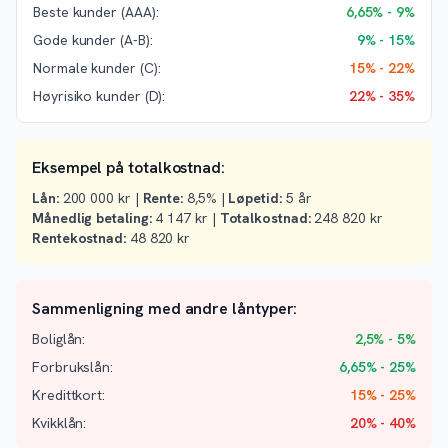
Beste kunder (AAA):
6,65% - 9%
Gode kunder (A-B):
9% - 15%
Normale kunder (C):
15% - 22%
Høyrisiko kunder (D):
22% - 35%
Eksempel på totalkostnad:
Lån:
200 000 kr |
Rente:
8,5% |
Løpetid:
5 år
Månedlig betaling:
4 147 kr |
Totalkostnad:
248 820 kr
Rentekostnad:
48 820 kr
Sammenligning med andre låntyper:
Boliglån:
2,5% - 5%
Forbrukslån:
6,65% - 25%
Kredittkort:
15% - 25%
Kvikklån:
20% - 40%