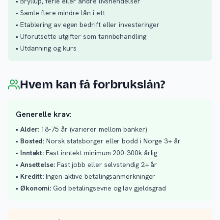
• Bryllup, ferie eller andre livshendelser
• Samle flere mindre lån i ett
• Etablering av egen bedrift eller investeringer
• Uforutsette utgifter som tannbehandling
• Utdanning og kurs
Hvem kan få forbrukslån?
Generelle krav:
•
Alder:
18-75 år (varierer mellom banker)
•
Bosted:
Norsk statsborger eller bodd i Norge 3+ år
•
Inntekt:
Fast inntekt minimum 200-300k årlig
•
Ansettelse:
Fast jobb eller selvstendig 2+ år
•
Kreditt:
Ingen aktive betalingsanmerkninger
•
Økonomi:
God betalingsevne og lav gjeldsgrad