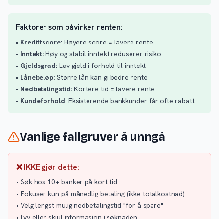
Faktorer som påvirker renten:
•
Kredittscore:
Høyere score = lavere rente
•
Inntekt:
Høy og stabil inntekt reduserer risiko
•
Gjeldsgrad:
Lav gjeld i forhold til inntekt
•
Lånebeløp:
Større lån kan gi bedre rente
•
Nedbetalingstid:
Kortere tid = lavere rente
•
Kundeforhold:
Eksisterende bankkunder får ofte rabatt
Vanlige fallgruver å unngå
❌ IKKE gjør dette:
• Søk hos 10+ banker på kort tid
• Fokuser kun på månedlig betaling (ikke totalkostnad)
• Velg lengst mulig nedbetalingstid "for å spare"
• Lyv eller skjul informasjon i søknaden