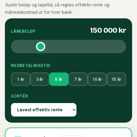
Justér beløp og løpetid, så regnes effektiv rente og
månedskostnad ut for hver bank.
150 000
kr
LÅNEBELØP
NEDBETALINGSTID
1
år
3
år
5
år
7
år
10
år
15
år
SORTÉR