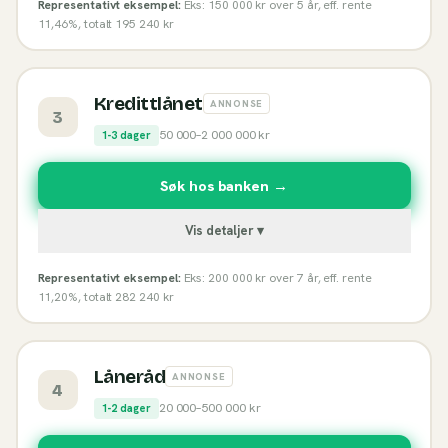
Representativt eksempel:
Eks: 150 000 kr over 5 år, eff. rente
11,46%, totalt 195 240 kr
Kredittlånet
ANNONSE
3
50 000
–
2 000 000
kr
1-3 dager
Søk hos banken →
Vis detaljer ▾
Representativt eksempel:
Eks: 200 000 kr over 7 år, eff. rente
11,20%, totalt 282 240 kr
Låneråd
ANNONSE
4
20 000
–
500 000
kr
1-2 dager