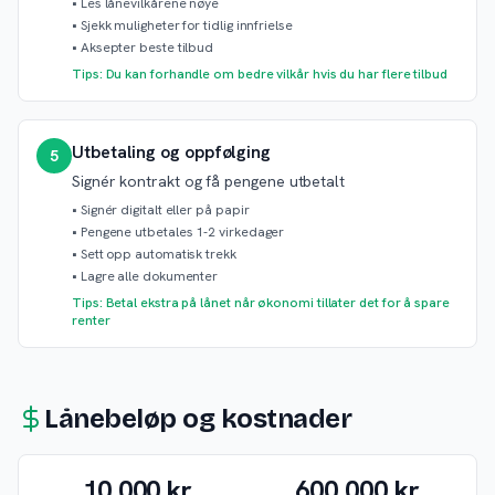
•
Les lånevilkårene nøye
•
Sjekk muligheter for tidlig innfrielse
•
Aksepter beste tilbud
Tips: Du kan forhandle om bedre vilkår hvis du har flere tilbud
Utbetaling og oppfølging
5
Signér kontrakt og få pengene utbetalt
•
Signér digitalt eller på papir
•
Pengene utbetales 1-2 virkedager
•
Sett opp automatisk trekk
•
Lagre alle dokumenter
Tips: Betal ekstra på lånet når økonomi tillater det for å spare
renter
Lånebeløp og kostnader
10 000 kr
600 000 kr