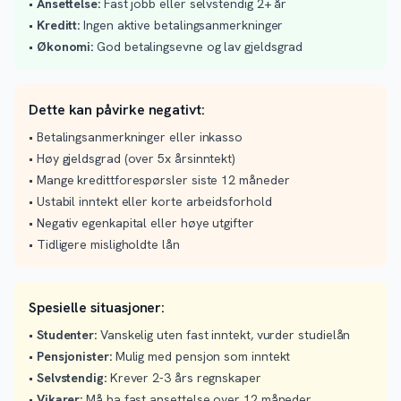
•
Ansettelse:
Fast jobb eller selvstendig 2+ år
•
Kreditt:
Ingen aktive betalingsanmerkninger
•
Økonomi:
God betalingsevne og lav gjeldsgrad
Dette kan påvirke negativt:
• Betalingsanmerkninger eller inkasso
• Høy gjeldsgrad (over 5x årsinntekt)
• Mange kredittforespørsler siste 12 måneder
• Ustabil inntekt eller korte arbeidsforhold
• Negativ egenkapital eller høye utgifter
• Tidligere misligholdte lån
Spesielle situasjoner:
•
Studenter:
Vanskelig uten fast inntekt, vurder studielån
•
Pensjonister:
Mulig med pensjon som inntekt
•
Selvstendig:
Krever 2-3 års regnskaper
•
Vikarer:
Må ha fast ansettelse over 12 måneder