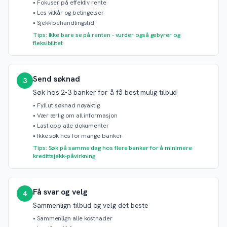
•
Fokuser på effektiv rente
•
Les vilkår og betingelser
•
Sjekk behandlingstid
Tips: Ikke bare se på renten - vurder også gebyrer og
fleksibilitet
Send søknad
3
Søk hos 2-3 banker for å få best mulig tilbud
•
Fyll ut søknad nøyaktig
•
Vær ærlig om all informasjon
•
Last opp alle dokumenter
•
Ikke søk hos for mange banker
Tips: Søk på samme dag hos flere banker for å minimere
kredittsjekk-påvirkning
Få svar og velg
4
Sammenlign tilbud og velg det beste
•
Sammenlign alle kostnader