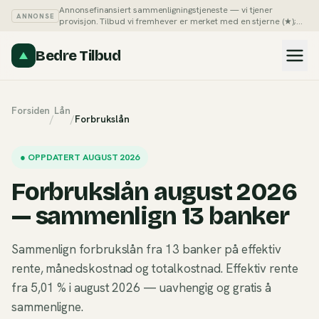
Annonsefinansiert sammenligningstjeneste — vi tjener
ANNONSE
provisjon. Tilbud vi fremhever er merket med en stjerne (★);
du kan alltid sortere listene på pris selv.
Slik tjener vi penger →
Bedre Tilbud
Forsiden
Lån
/
/
Forbrukslån
●
OPPDATERT AUGUST 2026
Forbrukslån august 2026
— sammenlign 13 banker
Sammenlign forbrukslån fra 13 banker på effektiv
rente, månedskostnad og totalkostnad. Effektiv rente
fra 5,01 % i august 2026 — uavhengig og gratis å
sammenligne.