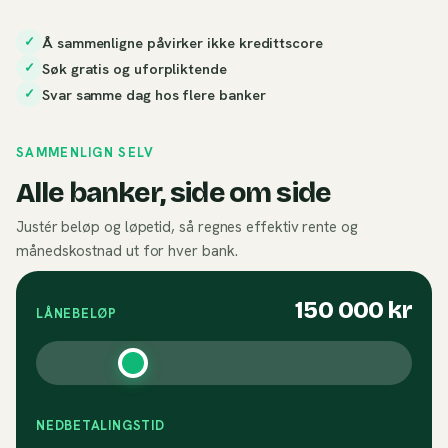
Å sammenligne påvirker ikke kredittscore
✓
Søk gratis og uforpliktende
✓
Svar samme dag hos flere banker
✓
SAMMENLIGN SELV
Alle banker, side om side
Justér beløp og løpetid, så regnes effektiv rente og
månedskostnad ut for hver bank.
150 000
kr
LÅNEBELØP
NEDBETALINGSTID