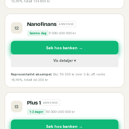
16,90%, totalt 134 800 kr
Nanofinans
ANNONSE
12
5 000
–
600 000
kr
Samme dag
Søk hos banken →
Vis detaljer ▾
Representativt eksempel:
Eks: 50 000 kr over 3 år, eff. rente
18,90%, totalt 66 200 kr
Plus 1
ANNONSE
13
50 000
–
200 000
kr
1-3 dager
Søk hos banken →