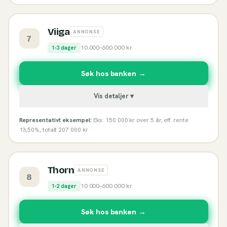
Viiga
ANNONSE
7
10 000
–
600 000
kr
1-3 dager
Søk hos banken →
Vis detaljer ▾
Representativt eksempel:
Eks: 150 000 kr over 5 år, eff. rente
13,50%, totalt 207 000 kr
Thorn
ANNONSE
8
10 000
–
600 000
kr
1-2 dager
Søk hos banken →