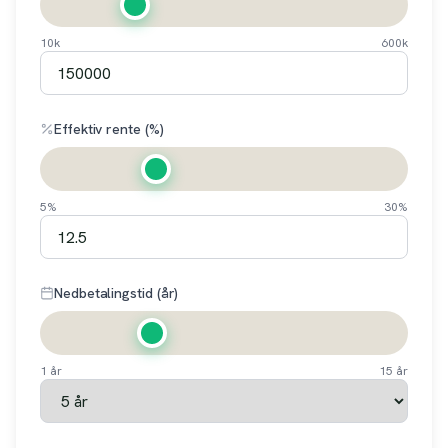
10k
600k
Effektiv rente (%)
5%
30%
Nedbetalingstid (år)
1 år
15 år