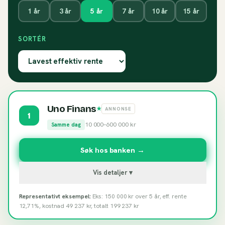
1
år
3
år
5
år
7
år
10
år
15
år
SORTÉR
Uno Finans
★
ANNONSE
1
10 000
–
600 000
kr
Samme dag
Søk hos banken →
Vis detaljer ▾
Representativt eksempel:
Eks: 150 000 kr over 5 år, eff. rente
12,71%, kostnad 49 237 kr, totalt 199 237 kr