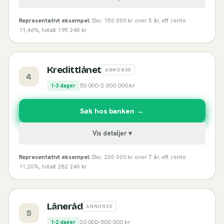
Representativt eksempel:
Eks: 150 000 kr over 5 år, eff. rente
11,46%, totalt 195 240 kr
Kredittlånet
ANNONSE
4
50 000
–
2 000 000
kr
1-3 dager
Søk hos banken →
Vis detaljer ▾
Representativt eksempel:
Eks: 200 000 kr over 7 år, eff. rente
11,20%, totalt 282 240 kr
Låneråd
ANNONSE
5
20 000
–
500 000
kr
1-2 dager