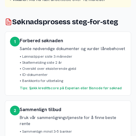
Søknadsprosess steg-for-steg
Forbered søknaden
1
Samle nødvendige dokumenter og vurder lånebehovet
•
Lønnsslipper siste 3 måneder
•
Skattemelding siste 2 år
•
Oversikt over eksisterende gjeld
•
ID-dokumenter
•
Bankkonto for utbetaling
Tips: Sjekk kredittscore på Experian eller Bisnode før søknad
Sammenlign tilbud
2
Bruk vår sammenligningstjeneste for å finne beste
rente
•
Sammenlign minst 3-5 banker