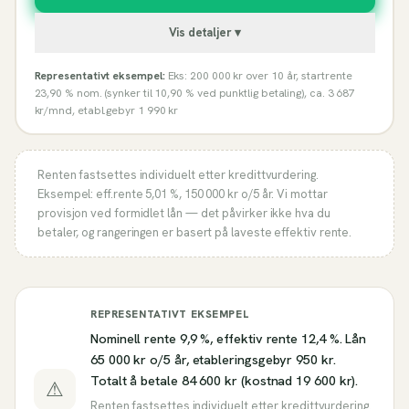
Vis detaljer ▾
Representativt eksempel:
Eks: 200 000 kr over 10 år, startrente
23,90 % nom. (synker til 10,90 % ved punktlig betaling), ca. 3 687
kr/mnd, etabl.gebyr 1 990 kr
Renten fastsettes individuelt etter kredittvurdering.
Eksempel: eff.rente
5,01 %
,
150 000
kr o/
5
år. Vi mottar
provisjon ved formidlet lån — det påvirker ikke hva du
betaler, og rangeringen er basert på laveste effektiv rente.
REPRESENTATIVT EKSEMPEL
Nominell rente 9,9 %, effektiv rente 12,4 %. Lån
65 000 kr o/5 år, etableringsgebyr 950 kr.
Totalt å betale 84 600 kr (kostnad 19 600 kr).
⚠
Renten fastsettes individuelt etter kredittvurdering.