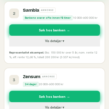
Sambla
ANNONSE
2
10 000
–
600 000
kr
Bankene svarer ofte innen få timer
Søk hos banken →
Vis detaljer ▾
Representativt eksempel:
Eks: 150 000 kr over 5 år, nom. rente 12
%, eff. rente 12,68 %, totalt 200 200 kr (3 337 kr/mnd)
Zensum
ANNONSE
3
20 000
–
600 000
kr
2-4 dager
Søk hos banken →
Vis detaljer ▾