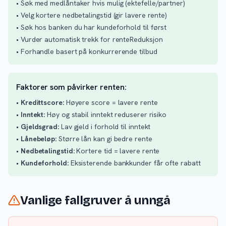
• Søk med medlåntaker hvis mulig (ektefelle/partner)
• Velg kortere nedbetalingstid (gir lavere rente)
• Søk hos banken du har kundeforhold til først
• Vurder automatisk trekk for renteReduksjon
• Forhandle basert på konkurrerende tilbud
Faktorer som påvirker renten:
•
Kredittscore:
Høyere score = lavere rente
•
Inntekt:
Høy og stabil inntekt reduserer risiko
•
Gjeldsgrad:
Lav gjeld i forhold til inntekt
•
Lånebeløp:
Større lån kan gi bedre rente
•
Nedbetalingstid:
Kortere tid = lavere rente
•
Kundeforhold:
Eksisterende bankkunder får ofte rabatt
Vanlige fallgruver å unngå