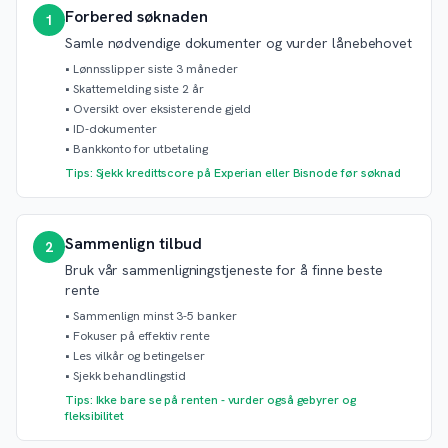
Forbered søknaden
1
Samle nødvendige dokumenter og vurder lånebehovet
•
Lønnsslipper siste 3 måneder
•
Skattemelding siste 2 år
•
Oversikt over eksisterende gjeld
•
ID-dokumenter
•
Bankkonto for utbetaling
Tips: Sjekk kredittscore på Experian eller Bisnode før søknad
Sammenlign tilbud
2
Bruk vår sammenligningstjeneste for å finne beste
rente
•
Sammenlign minst 3-5 banker
•
Fokuser på effektiv rente
•
Les vilkår og betingelser
•
Sjekk behandlingstid
Tips: Ikke bare se på renten - vurder også gebyrer og
fleksibilitet