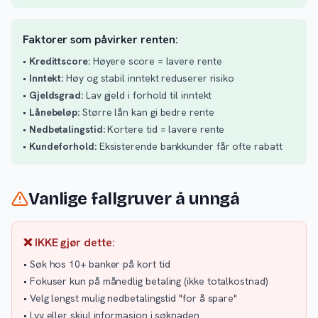
Faktorer som påvirker renten:
•
Kredittscore:
Høyere score = lavere rente
•
Inntekt:
Høy og stabil inntekt reduserer risiko
•
Gjeldsgrad:
Lav gjeld i forhold til inntekt
•
Lånebeløp:
Større lån kan gi bedre rente
•
Nedbetalingstid:
Kortere tid = lavere rente
•
Kundeforhold:
Eksisterende bankkunder får ofte rabatt
Vanlige fallgruver å unngå
❌ IKKE gjør dette:
• Søk hos 10+ banker på kort tid
• Fokuser kun på månedlig betaling (ikke totalkostnad)
• Velg lengst mulig nedbetalingstid "for å spare"
• Lyv eller skjul informasjon i søknaden