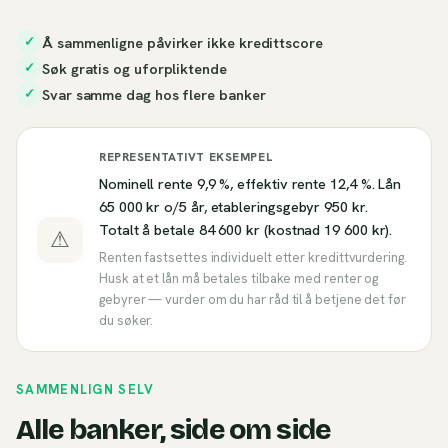
Å sammenligne påvirker ikke kredittscore
✓
Søk gratis og uforpliktende
✓
Svar samme dag hos flere banker
✓
REPRESENTATIVT EKSEMPEL
Nominell rente 9,9 %, effektiv rente 12,4 %. Lån
65 000 kr o/5 år, etableringsgebyr 950 kr.
Totalt å betale 84 600 kr (kostnad 19 600 kr).
⚠
Renten fastsettes individuelt etter kredittvurdering.
Husk at et lån må betales tilbake med renter og
gebyrer — vurder om du har råd til å betjene det før
du søker.
SAMMENLIGN SELV
Alle banker, side om side