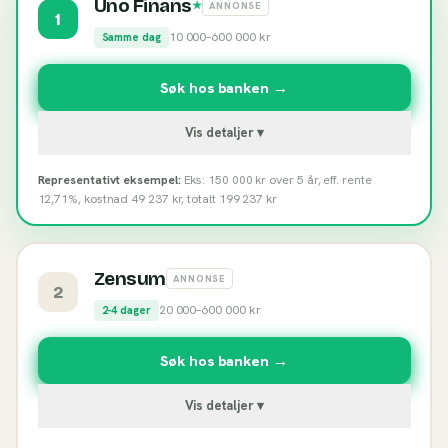
Uno Finans
★
ANNONSE
1
10 000
–
600 000
kr
Samme dag
Søk hos banken →
Vis detaljer ▾
Representativt eksempel:
Eks: 150 000 kr over 5 år, eff. rente
12,71%, kostnad 49 237 kr, totalt 199 237 kr
Zensum
ANNONSE
2
20 000
–
600 000
kr
2-4 dager
Søk hos banken →
Vis detaljer ▾