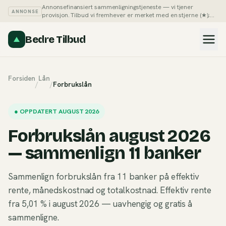
Annonsefinansiert sammenligningstjeneste — vi tjener
ANNONSE
provisjon. Tilbud vi fremhever er merket med en stjerne (★);
du kan alltid sortere listene på pris selv.
Slik tjener vi penger →
Bedre Tilbud
Forsiden
Lån
/
/
Forbrukslån
●
OPPDATERT AUGUST 2026
Forbrukslån august 2026
— sammenlign 11 banker
Sammenlign forbrukslån fra 11 banker på effektiv
rente, månedskostnad og totalkostnad. Effektiv rente
fra 5,01 % i august 2026 — uavhengig og gratis å
sammenligne.