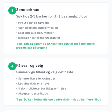
Send søknad
3
Søk hos 2-3 banker for å få best mulig tilbud
•
Fyll ut søknad nøyaktig
•
Vær ærlig om all informasjon
•
Last opp alle dokumenter
•
Ikke søk hos for mange banker
Tips: Søk på samme dag hos flere banker for å minimere
kredittsjekk-påvirkning
Få svar og velg
4
Sammenlign tilbud og velg det beste
•
Sammenlign alle kostnader
•
Les lånevilkårene nøye
•
Sjekk muligheter for tidlig innfrielse
•
Aksepter beste tilbud
Tips: Du kan forhandle om bedre vilkår hvis du har flere tilbud