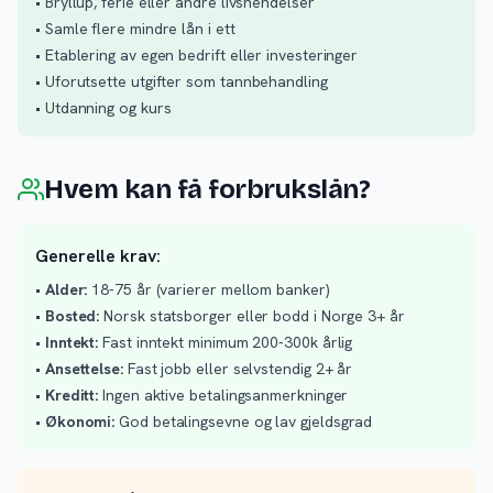
• Bryllup, ferie eller andre livshendelser
• Samle flere mindre lån i ett
• Etablering av egen bedrift eller investeringer
• Uforutsette utgifter som tannbehandling
• Utdanning og kurs
Hvem kan få forbrukslån?
Generelle krav:
•
Alder:
18-75 år (varierer mellom banker)
•
Bosted:
Norsk statsborger eller bodd i Norge 3+ år
•
Inntekt:
Fast inntekt minimum 200-300k årlig
•
Ansettelse:
Fast jobb eller selvstendig 2+ år
•
Kreditt:
Ingen aktive betalingsanmerkninger
•
Økonomi:
God betalingsevne og lav gjeldsgrad