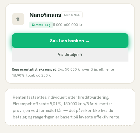
Nanofinans
ANNONSE
11
5 000
–
600 000
kr
Samme dag
Søk hos banken →
Vis detaljer ▾
Representativt eksempel:
Eks: 50 000 kr over 3 år, eff. rente
18,90%, totalt 66 200 kr
Renten fastsettes individuelt etter kredittvurdering.
Eksempel: eff.rente
5,01 %
,
150 000
kr o/
5
år. Vi mottar
provisjon ved formidlet lån — det påvirker ikke hva du
betaler, og rangeringen er basert på laveste effektiv rente.