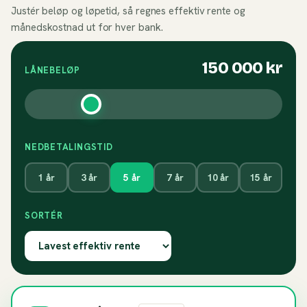
Justér beløp og løpetid, så regnes effektiv rente og
månedskostnad ut for hver bank.
150 000
kr
LÅNEBELØP
NEDBETALINGSTID
1
år
3
år
5
år
7
år
10
år
15
år
SORTÉR