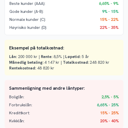
Beste kunder (AAA):
6,65% - 9%
Gode kunder (A-B):
9% - 15%
Normale kunder (C):
15% - 22%
Høyrisiko kunder (D):
22% - 35%
Eksempel på totalkostnad:
Lån:
200 000 kr |
Rente:
8,5% |
Løpetid:
5 år
Månedlig betaling:
4 147 kr |
Totalkostnad:
248 820 kr
Rentekostnad:
48 820 kr
Sammenligning med andre låntyper:
Boliglån:
2,5% - 5%
Forbrukslån:
6,65% - 25%
Kredittkort:
15% - 25%
Kvikklån:
20% - 40%