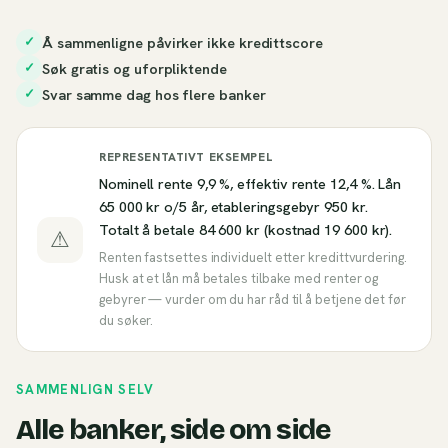
Å sammenligne påvirker ikke kredittscore
✓
Søk gratis og uforpliktende
✓
Svar samme dag hos flere banker
✓
REPRESENTATIVT EKSEMPEL
Nominell rente 9,9 %, effektiv rente 12,4 %. Lån
65 000 kr o/5 år, etableringsgebyr 950 kr.
Totalt å betale 84 600 kr (kostnad 19 600 kr).
⚠
Renten fastsettes individuelt etter kredittvurdering.
Husk at et lån må betales tilbake med renter og
gebyrer — vurder om du har råd til å betjene det før
du søker.
SAMMENLIGN SELV
Alle banker, side om side