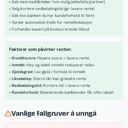
• Søk med medlåntaker hvis mulig (ektefelle/partner)
• Velg kortere nedbetalingstid (gir lavere rente)
• Søk hos banken du har kundeforhold til først
• Vurder automatisk trekk for renteReduksjon
• Forhandle basert på konkurrerende tilbud
Faktorer som påvirker renten:
•
Kredittscore:
Høyere score = lavere rente
•
Inntekt:
Høy og stabil inntekt reduserer risiko
•
Gjeldsgrad:
Lav gjeld i forhold til inntekt
•
Lånebeløp:
Større lån kan gi bedre rente
•
Nedbetalingstid:
Kortere tid = lavere rente
•
Kundeforhold:
Eksisterende bankkunder får ofte rabatt
Vanlige fallgruver å unngå