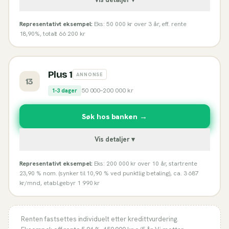
Representativt eksempel:
Eks: 50 000 kr over 3 år, eff. rente
18,90%, totalt 66 200 kr
Plus 1
ANNONSE
13
50 000
–
200 000
kr
1-3 dager
Søk hos banken →
Vis detaljer ▾
Representativt eksempel:
Eks: 200 000 kr over 10 år, startrente
23,90 % nom. (synker til 10,90 % ved punktlig betaling), ca. 3 687
kr/mnd, etabl.gebyr 1 990 kr
Renten fastsettes individuelt etter kredittvurdering.