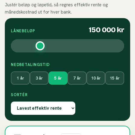
Justér beløp og løpetid, så regnes effektiv rente og
månedskostnad ut for hver bank.
150 000
kr
LÅNEBELØP
NEDBETALINGSTID
1
år
3
år
5
år
7
år
10
år
15
år
SORTÉR