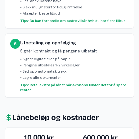
•
Les lånevilkårene nøye
•
Sjekk muligheter for tidlig innfrielse
•
Aksepter beste tilbud
Tips: Du kan forhandle om bedre vilkår hvis du har flere tilbud
Utbetaling og oppfølging
5
Signér kontrakt og få pengene utbetalt
•
Signér digitalt eller på papir
•
Pengene utbetales 1-2 virkedager
•
Sett opp automatisk trekk
•
Lagre alle dokumenter
Tips: Betal ekstra på lånet når økonomi tillater det for å spare
renter
Lånebeløp og kostnader
10 000 kr
600 000 kr