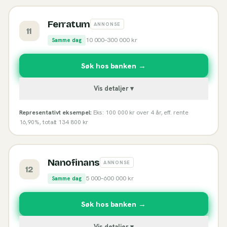
Ferratum
ANNONSE
11
10 000
–
300 000
kr
Samme dag
Søk hos banken →
Vis detaljer ▾
Representativt eksempel:
Eks: 100 000 kr over 4 år, eff. rente
16,90%, totalt 134 800 kr
Nanofinans
ANNONSE
12
5 000
–
600 000
kr
Samme dag
Søk hos banken →
Vis detaljer ▾