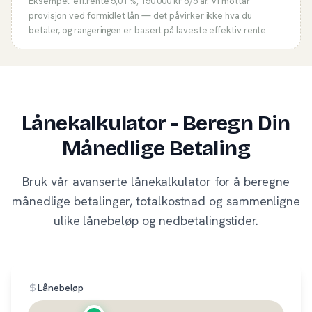
Eksempel: eff.rente
5,01 %
,
150 000
kr o/
5
år. Vi mottar
provisjon ved formidlet lån — det påvirker ikke hva du
betaler, og rangeringen er basert på laveste effektiv rente.
Lånekalkulator - Beregn Din
Månedlige Betaling
Bruk vår avanserte lånekalkulator for å beregne
månedlige betalinger, totalkostnad og sammenligne
ulike lånebeløp og nedbetalingstider.
Lånebeløp