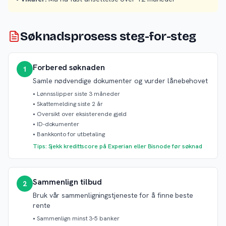
Søknadsprosess steg-for-steg
Forbered søknaden
1
Samle nødvendige dokumenter og vurder lånebehovet
•
Lønnsslipper siste 3 måneder
•
Skattemelding siste 2 år
•
Oversikt over eksisterende gjeld
•
ID-dokumenter
•
Bankkonto for utbetaling
Tips: Sjekk kredittscore på Experian eller Bisnode før søknad
Sammenlign tilbud
2
Bruk vår sammenligningstjeneste for å finne beste
rente
•
Sammenlign minst 3-5 banker