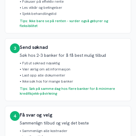
•
Fokuser på effektiv rente
•
Les vilkår og betingelser
•
Sjekk behandlingstid
Tips: Ikke bare se på renten - vurder også gebyrer og
fleksibilitet
Send søknad
3
Søk hos 2-3 banker for å få best mulig tilbud
•
Fyll ut søknad nøyaktig
•
Vær ærlig om all informasjon
•
Last opp alle dokumenter
•
Ikke søk hos for mange banker
Tips: Søk på samme dag hos flere banker for å minimere
kredittsjekk-påvirkning
Få svar og velg
4
Sammenlign tilbud og velg det beste
•
Sammenlign alle kostnader