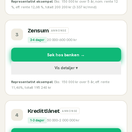
Representativt eksempel:
Eks: 150 000 kr over 5 år, nom. rente 12
%, eff. rente 12,68 %, totalt 200 200 kr (3 337 kr/mnd)
Zensum
ANNONSE
3
20 000
–
600 000
kr
2-4 dager
Søk hos banken →
Vis detaljer ▾
Representativt eksempel:
Eks: 150 000 kr over 5 år, eff. rente
11,46%, totalt 195 240 kr
Kredittlånet
ANNONSE
4
50 000
–
2 000 000
kr
1-3 dager