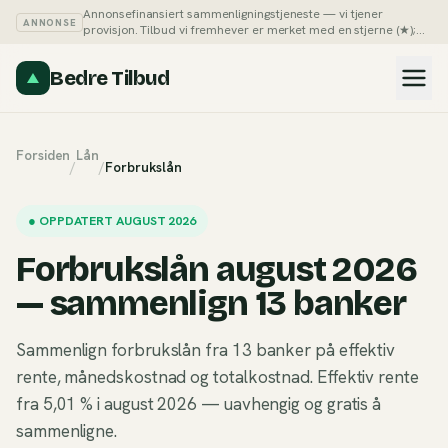
Annonsefinansiert sammenligningstjeneste — vi tjener
ANNONSE
provisjon. Tilbud vi fremhever er merket med en stjerne (★);
du kan alltid sortere listene på pris selv.
Slik tjener vi penger →
Bedre Tilbud
Forsiden
Lån
/
/
Forbrukslån
●
OPPDATERT AUGUST 2026
Forbrukslån august 2026
— sammenlign 13 banker
Sammenlign forbrukslån fra 13 banker på effektiv
rente, månedskostnad og totalkostnad. Effektiv rente
fra 5,01 % i august 2026 — uavhengig og gratis å
sammenligne.