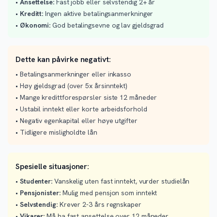
•
Ansettelse:
Fast jobb eller selvstendig 2+ år
•
Kreditt:
Ingen aktive betalingsanmerkninger
•
Økonomi:
God betalingsevne og lav gjeldsgrad
Dette kan påvirke negativt:
• Betalingsanmerkninger eller inkasso
• Høy gjeldsgrad (over 5x årsinntekt)
• Mange kredittforespørsler siste 12 måneder
• Ustabil inntekt eller korte arbeidsforhold
• Negativ egenkapital eller høye utgifter
• Tidligere misligholdte lån
Spesielle situasjoner:
•
Studenter:
Vanskelig uten fast inntekt, vurder studielån
•
Pensjonister:
Mulig med pensjon som inntekt
•
Selvstendig:
Krever 2-3 års regnskaper
•
Vikarer:
Må ha fast ansettelse over 12 måneder