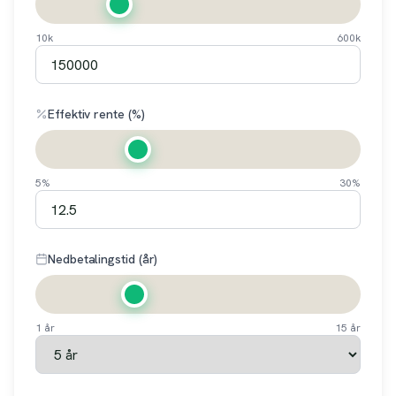
10k
600k
Effektiv rente (%)
5%
30%
Nedbetalingstid (år)
1 år
15 år