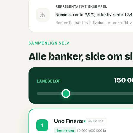
REPRESENTATIVT EKSEMPEL
⚠
Nominell rente 9,9 %, effektiv rente 12,4
Renten fastsettes individuelt etter kredittv
SAMMENLIGN SELV
Alle banker, side om s
150 
LÅNEBELØP
Uno Finans
★
ANNONSE
1
10 000
–
600 000
kr
Samme dag