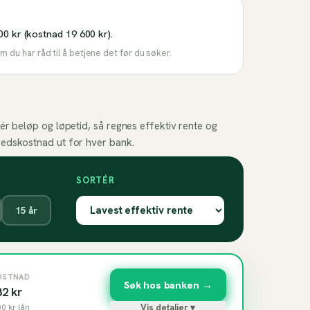
00 kr (kostnad 19 600 kr).
 du har råd til å betjene det før du søker.
ér beløp og løpetid, så regnes effektiv rente og
edskostnad ut for hver bank.
SORTÉR
15
år
OSTNAD
Søk hos banken →
82
kr
00
kr lån
Vis detaljer ▾