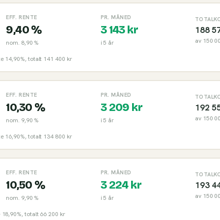
EFF. RENTE
PR. MÅNED
TOTALK
9,40 %
3 143
kr
188 5
av
150 0
nom.
8,90 %
i
5
år
nte 14,90%, totalt 141 400 kr
EFF. RENTE
PR. MÅNED
TOTALK
10,30 %
3 209
kr
192 5
av
150 0
nom.
9,90 %
i
5
år
nte 16,90%, totalt 134 800 kr
EFF. RENTE
PR. MÅNED
TOTALK
10,50 %
3 224
kr
193 4
av
150 0
nom.
9,90 %
i
5
år
e 18,90%, totalt 66 200 kr