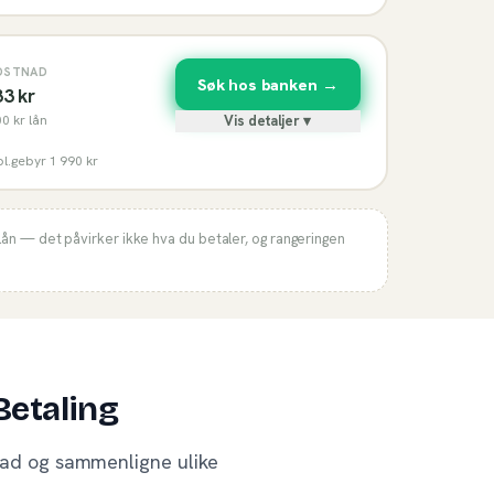
OSTNAD
Søk hos banken →
33
kr
00
kr lån
Vis detaljer ▾
bl.gebyr 1 990 kr
lån — det påvirker ikke hva du betaler, og rangeringen
Betaling
tnad og sammenligne ulike