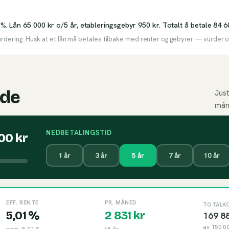
 %. Lån 65 000 kr o/5 år, etableringsgebyr 950 kr. Totalt å betale 84 6
urdering. Husk at et lån må betales tilbake med renter og gebyrer — vurder om
ide
Just
mån
NEDBETALINGSTID
000
kr
1
år
3
år
5
år
7
år
10
år
EFF. RENTE
PR. MÅNED
TOTALK
5,01 %
2 831
kr
169 8
av
150 0
nom.
5,01 %
i
5
år