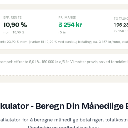
EFF. RENTE
PR. MÅNED
TOTALK
10,90 %
3 254
kr
195 2
av
150 0
nom.
10,90 %
i
5
år
rente 23,90 % nom. (synker til 10,90 % ved punktlig betaling), ca. 3 687 kr/mnd, eta
ksempel: eff.rente
5,01 %
,
150 000
kr o/
5
år. Vi mottar provisjon ved formidlet 
kulator - Beregn Din Månedlige 
alkulator for å beregne månedlige betalinger, totalkos
lånebeløp og nedbetalingstider.