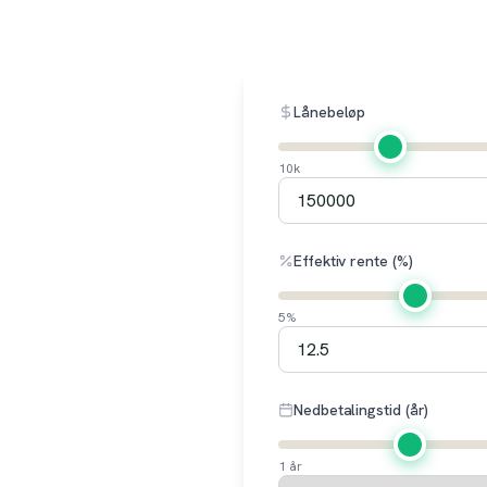
Lånebeløp
10k
Effektiv rente (%)
5%
Nedbetalingstid (år)
1 år