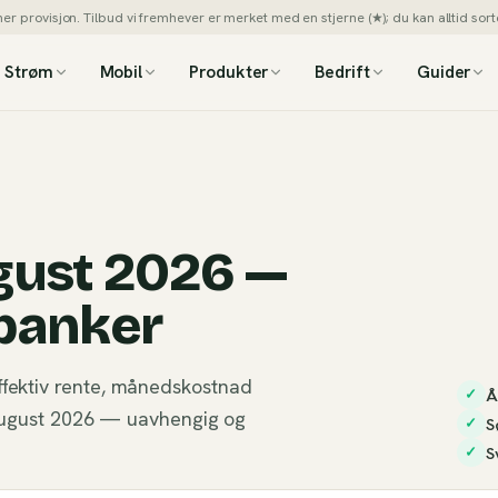
 provisjon. Tilbud vi fremhever er merket med en stjerne (★); du kan alltid sorte
Strøm
Mobil
Produkter
Bedrift
Guider
gust 2026 —
banker
ffektiv rente, månedskostnad
Å
✓
i august 2026 — uavhengig og
S
✓
S
✓