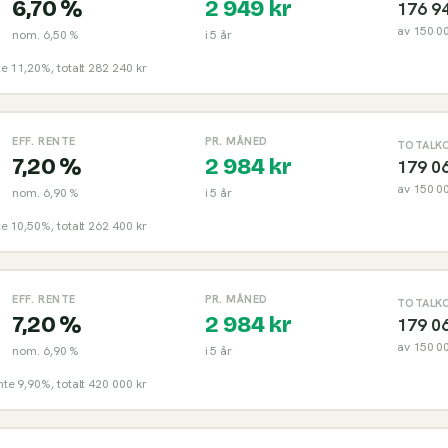
6,70 %
2 949
kr
176 9
av
150 0
nom.
6,50 %
i
5
år
nte 11,20%, totalt 282 240 kr
EFF. RENTE
PR. MÅNED
TOTALK
7,20 %
2 984
kr
179 0
av
150 0
nom.
6,90 %
i
5
år
nte 10,50%, totalt 262 400 kr
EFF. RENTE
PR. MÅNED
TOTALK
7,20 %
2 984
kr
179 0
av
150 0
nom.
6,90 %
i
5
år
ente 9,90%, totalt 420 000 kr