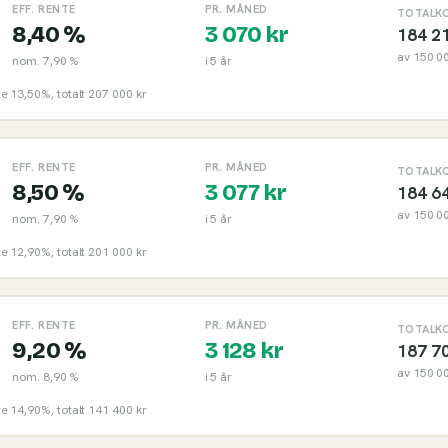
EFF. RENTE
PR. MÅNED
TOTALK
8,40 %
3 070
kr
184 2
av
150 0
nom.
7,90 %
i
5
år
nte 13,50%, totalt 207 000 kr
EFF. RENTE
PR. MÅNED
TOTALK
8,50 %
3 077
kr
184 6
av
150 0
nom.
7,90 %
i
5
år
nte 12,90%, totalt 201 000 kr
EFF. RENTE
PR. MÅNED
TOTALK
9,20 %
3 128
kr
187 7
av
150 0
nom.
8,90 %
i
5
år
nte 14,90%, totalt 141 400 kr