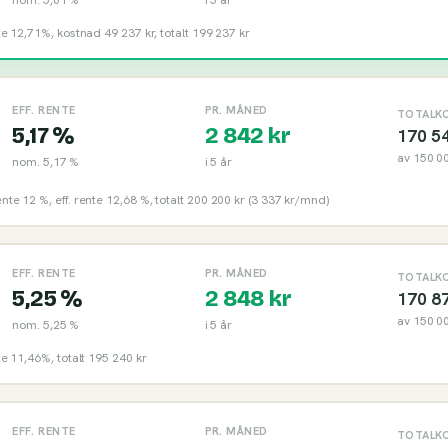
nte 12,71%, kostnad 49 237 kr, totalt 199 237 kr
EFF. RENTE
PR. MÅNED
TOTALK
5,17 %
2 842
kr
170 5
av
150 0
nom.
5,17 %
i
5
år
nte 12 %, eff. rente 12,68 %, totalt 200 200 kr (3 337 kr/mnd)
EFF. RENTE
PR. MÅNED
TOTALK
5,25 %
2 848
kr
170 8
av
150 0
nom.
5,25 %
i
5
år
nte 11,46%, totalt 195 240 kr
EFF. RENTE
PR. MÅNED
TOTALK