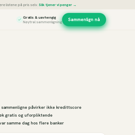
re listene på pris selv.
Slik tjener vi penger →
Gratis & uavhengig
Sammenlign nå
Nøytral sammenligning
 sammenligne påvirker ikke kredittscore
øk gratis og uforpliktende
var samme dag hos flere banker