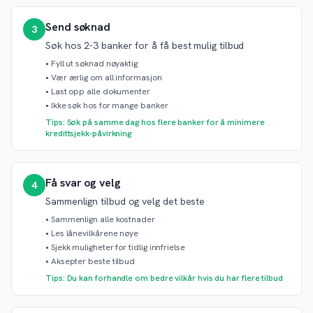
Send søknad
3
Søk hos 2-3 banker for å få best mulig tilbud
•
Fyll ut søknad nøyaktig
•
Vær ærlig om all informasjon
•
Last opp alle dokumenter
•
Ikke søk hos for mange banker
Tips: Søk på samme dag hos flere banker for å minimere
kredittsjekk-påvirkning
Få svar og velg
4
Sammenlign tilbud og velg det beste
•
Sammenlign alle kostnader
•
Les lånevilkårene nøye
•
Sjekk muligheter for tidlig innfrielse
•
Aksepter beste tilbud
Tips: Du kan forhandle om bedre vilkår hvis du har flere tilbud