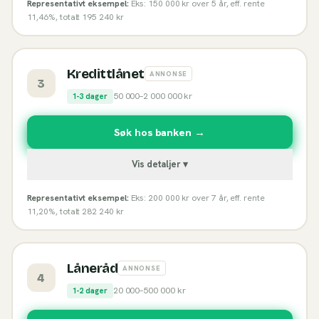
Representativt eksempel:
Eks: 150 000 kr over 5 år, eff. rente
11,46%, totalt 195 240 kr
Kredittlånet
ANNONSE
3
50 000
–
2 000 000
kr
1-3 dager
Søk hos banken →
Vis detaljer ▾
Representativt eksempel:
Eks: 200 000 kr over 7 år, eff. rente
11,20%, totalt 282 240 kr
Låneråd
ANNONSE
4
20 000
–
500 000
kr
1-2 dager