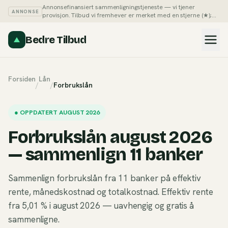
Annonsefinansiert sammenligningstjeneste — vi tjener
ANNONSE
provisjon. Tilbud vi fremhever er merket med en stjerne (★);
du kan alltid sortere listene på pris selv.
Slik tjener vi penger →
Bedre Tilbud
Forsiden
Lån
/
/
Forbrukslån
●
OPPDATERT AUGUST 2026
Forbrukslån august 2026
— sammenlign 11 banker
Sammenlign forbrukslån fra 11 banker på effektiv
rente, månedskostnad og totalkostnad. Effektiv rente
fra 5,01 % i august 2026 — uavhengig og gratis å
sammenligne.