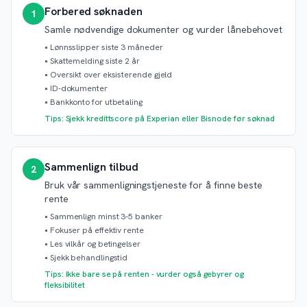
Forbered søknaden
1
Samle nødvendige dokumenter og vurder lånebehovet
•
Lønnsslipper siste 3 måneder
•
Skattemelding siste 2 år
•
Oversikt over eksisterende gjeld
•
ID-dokumenter
•
Bankkonto for utbetaling
Tips: Sjekk kredittscore på Experian eller Bisnode før søknad
Sammenlign tilbud
2
Bruk vår sammenligningstjeneste for å finne beste
rente
•
Sammenlign minst 3-5 banker
•
Fokuser på effektiv rente
•
Les vilkår og betingelser
•
Sjekk behandlingstid
Tips: Ikke bare se på renten - vurder også gebyrer og
fleksibilitet