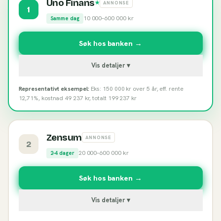
Uno Finans
★
ANNONSE
1
10 000
–
600 000
kr
Samme dag
Søk hos banken →
Vis detaljer ▾
Representativt eksempel:
Eks: 150 000 kr over 5 år, eff. rente
12,71%, kostnad 49 237 kr, totalt 199 237 kr
Zensum
ANNONSE
2
20 000
–
600 000
kr
2-4 dager
Søk hos banken →
Vis detaljer ▾