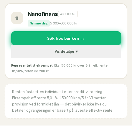
Nanofinans
ANNONSE
11
5 000
–
600 000
kr
Samme dag
Søk hos banken →
Vis detaljer ▾
Representativt eksempel:
Eks: 50 000 kr over 3 år, eff. rente
18,90%, totalt 66 200 kr
Renten fastsettes individuelt etter kredittvurdering.
Eksempel: eff.rente
5,01 %
,
150 000
kr o/
5
år. Vi mottar
provisjon ved formidlet lån — det påvirker ikke hva du
betaler, og rangeringen er basert på laveste effektiv rente.