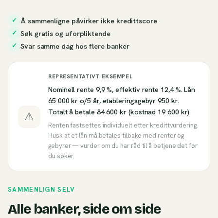
Å sammenligne påvirker ikke kredittscore
✓
Søk gratis og uforpliktende
✓
Svar samme dag hos flere banker
✓
REPRESENTATIVT EKSEMPEL
Nominell rente 9,9 %, effektiv rente 12,4 %. Lån
65 000 kr o/5 år, etableringsgebyr 950 kr.
Totalt å betale 84 600 kr (kostnad 19 600 kr).
⚠
Renten fastsettes individuelt etter kredittvurdering.
Husk at et lån må betales tilbake med renter og
gebyrer — vurder om du har råd til å betjene det før
du søker.
SAMMENLIGN SELV
Alle banker, side om side