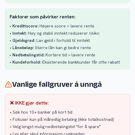
Faktorer som påvirker renten:
•
Kredittscore:
Høyere score = lavere rente
•
Inntekt:
Høy og stabil inntekt reduserer risiko
•
Gjeldsgrad:
Lav gjeld i forhold til inntekt
•
Lånebeløp:
Større lån kan gi bedre rente
•
Nedbetalingstid:
Kortere tid = lavere rente
•
Kundeforhold:
Eksisterende bankkunder får ofte rabatt
Vanlige fallgruver å unngå
❌ IKKE gjør dette:
• Søk hos 10+ banker på kort tid
• Fokuser kun på månedlig betaling (ikke totalkostnad)
• Velg lengst mulig nedbetalingstid "for å spare"
• Lyv eller skjul informasjon i søknaden