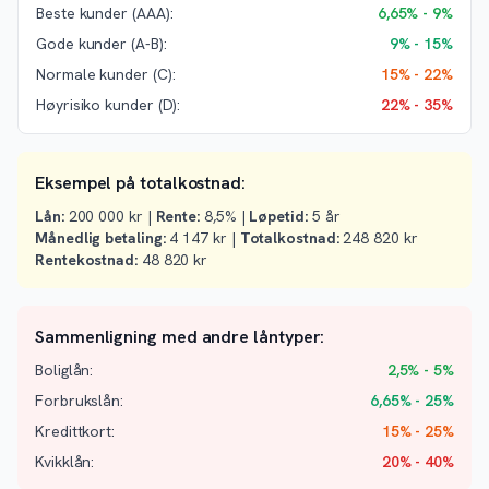
Beste kunder (AAA):
6,65% - 9%
Gode kunder (A-B):
9% - 15%
Normale kunder (C):
15% - 22%
Høyrisiko kunder (D):
22% - 35%
Eksempel på totalkostnad:
Lån:
200 000 kr |
Rente:
8,5% |
Løpetid:
5 år
Månedlig betaling:
4 147 kr |
Totalkostnad:
248 820 kr
Rentekostnad:
48 820 kr
Sammenligning med andre låntyper:
Boliglån:
2,5% - 5%
Forbrukslån:
6,65% - 25%
Kredittkort:
15% - 25%
Kvikklån:
20% - 40%