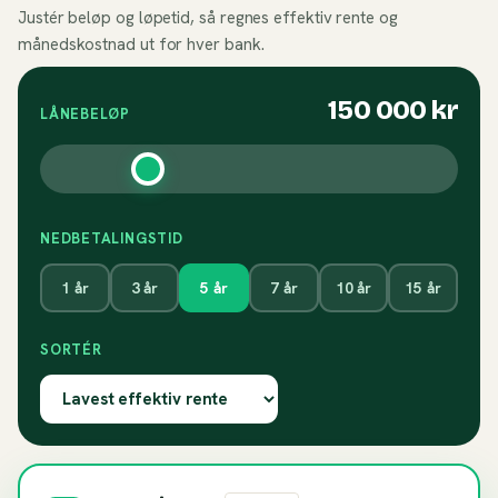
Justér beløp og løpetid, så regnes effektiv rente og
månedskostnad ut for hver bank.
150 000
kr
LÅNEBELØP
NEDBETALINGSTID
1
år
3
år
5
år
7
år
10
år
15
år
SORTÉR