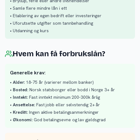
• Bryllup, ferie eller andre livshendelser
• Samle flere mindre lån i ett
• Etablering av egen bedrift eller investeringer
• Uforutsette utgifter som tannbehandling
• Utdanning og kurs
Hvem kan få forbrukslån?
Generelle krav:
•
Alder:
18-75 år (varierer mellom banker)
•
Bosted:
Norsk statsborger eller bodd i Norge 3+ år
•
Inntekt:
Fast inntekt minimum 200-300k årlig
•
Ansettelse:
Fast jobb eller selvstendig 2+ år
•
Kreditt:
Ingen aktive betalingsanmerkninger
•
Økonomi:
God betalingsevne og lav gjeldsgrad